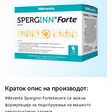
Интимно здравје
Лична хигиена
Медицински апрати
Нега на кожа
Краток опис на производот:
INNventa Sperginn Forteќесите се моќна
формулација за подобрување на машкото
репродуктивно здравје.