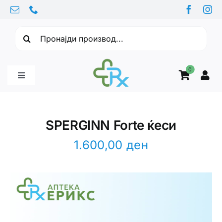
Skip
to
Барајте:
content
0
Toggle
Navigation
Бебе производи
SPERGINN Forte ќеси
Витамини
1.600,00
ден
Здравје
Здравствени проблеми