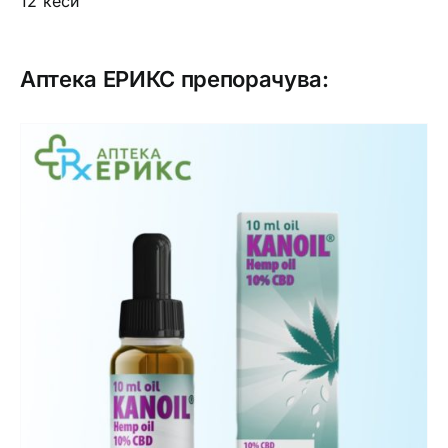
12 ќеси
Аптека ЕРИКС препорачува: