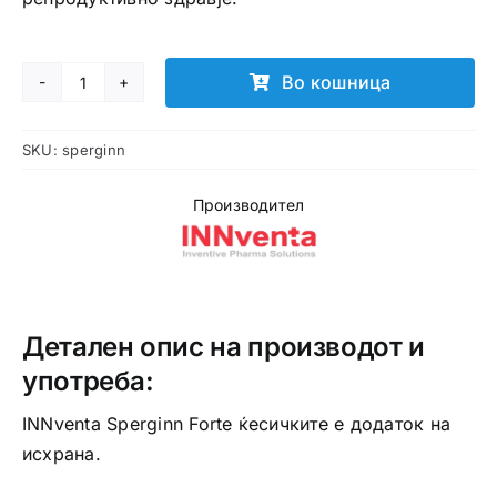
Во кошница
SPERGINN
Forte
SKU:
sperginn
ќеси
количина
Производител
Детален опис на производот и
употреба:
INNventa Sperginn Forte ќесичките е додаток на
исхрана.