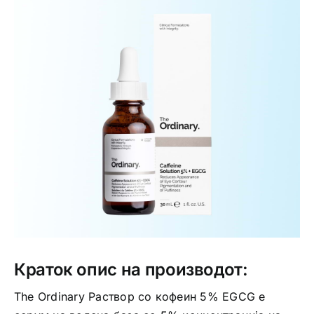
Интимно здравје
Лична хигиена
Медицински апрати
Нега на кожа
Краток опис на производот:
The Ordinary Раствор со кофеин 5% EGCG е