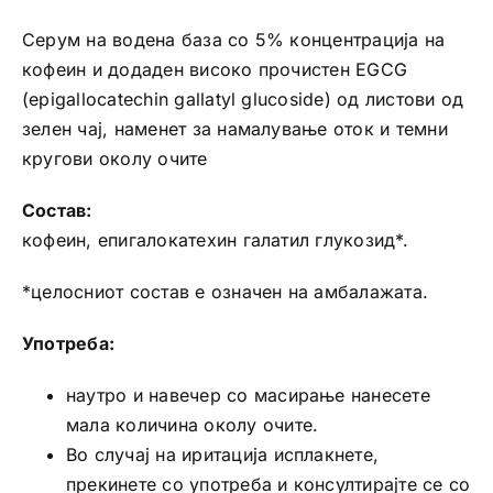
Серум на водена база со 5% концентрација на
кофеин и додаден високо прочистен EGCG
(epigallocatechin gallatyl glucoside) од листови од
зелен чај, наменет за намалување оток и темни
кругови околу очите
Состав:
кофеин, епигалокатехин галатил глукозид*.
*целосниот состав е означен на амбалажата.
Употреба:
наутро и навечер со масирање нанесете
мала количина околу очите.
Во случај на иритација исплакнете,
прекинете со употреба и консултирајте се со