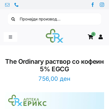
Skip
to
Барајте:
content
0
Toggle
Navigation
Бебе производи
The Ordinary раствор со кофеин
5% EGCG
Витамини
756,00
ден
Здравје
Здравствени проблеми