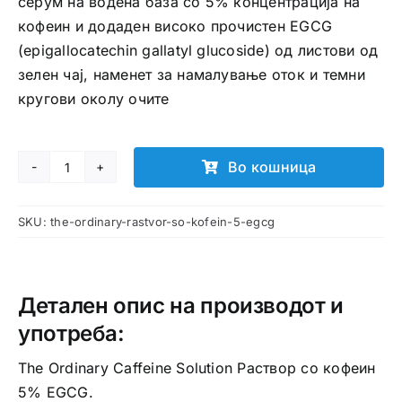
серум на водена база со 5% концентрација на
кофеин и додаден високо прочистен EGCG
(epigallocatechin gallatyl glucoside) од листови од
зелен чај, наменет за намалување оток и темни
кругови околу очите
Во кошница
The
Ordinary
SKU:
the-ordinary-rastvor-so-kofein-5-egcg
раствор
со
кофеин
5%
Детален опис на производот и
EGCG
употреба:
количина
The Ordinary Caffeine Solution Раствор со кофеин
5% EGCG.