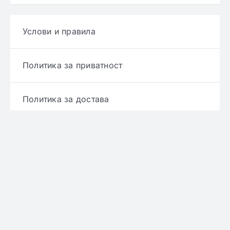
Услови и правила
Политика за приватност
Политика за достава
Политика за враќање производ
Политика за рефундирање
© Copyright 2022 - 2026 | Онлајн аптека ЕРИКС
сите права се задржани