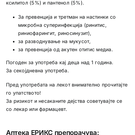
ксилитол (5%) и пантенол (5%).
За превенција и третман на настинки со
микробна суперинфекција (ринитис,
риниофарингит, риносинузит),
за разводнување на мукусот,
за превенција од акутен отитис медиа.
Погоден за употреба кај деца над 1 година.
За секојдневна употреба.
Пред употребата на лекот внимателно прочитајте
го упатството!
За ризикот и несаканите дејства советувајте се
со лекар или фармацевт.
Аптека ЕРИКС препорачува: