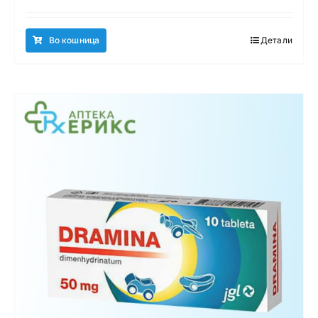
Во кошница
Детали