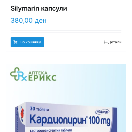
Silymarin капсули
380,00
ден
Во кошница
Детали