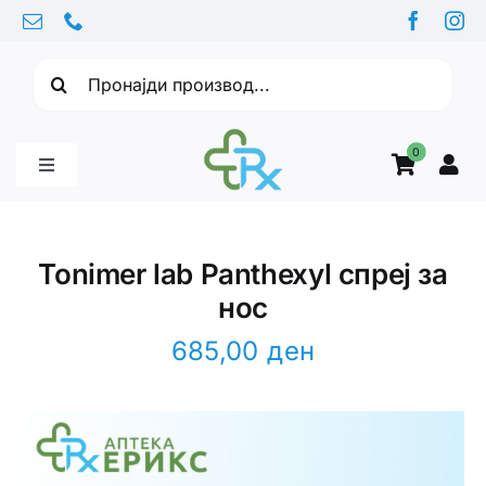
Skip
to
Барајте:
content
0
Toggle
Navigation
Бебе производи
Tonimer lab Panthexyl спреј за
нос
Витамини
685,00
ден
Здравје
Здравствени проблеми