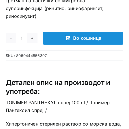
третман на настинки со микробна
суперинфекција (ринитис, риниофарингит,
риносинузит)
Во кошница
Tonimer
lab
SKU:
8050444856307
Panthexyl
спреј
за
нос
Детален опис на производот и
количина
употреба:
TONIMER PANTHEXYL спреј 100ml / Тонимер
Пантексил спреј /
Хипертоничен стерилен раствор со морска вода,