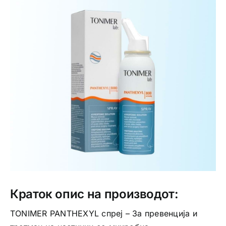
Интимно здравје
Лична хигиена
Медицински апрати
Нега на кожа
Краток опис на производот:
TONIMER PANTHEXYL спреј – За превенција и