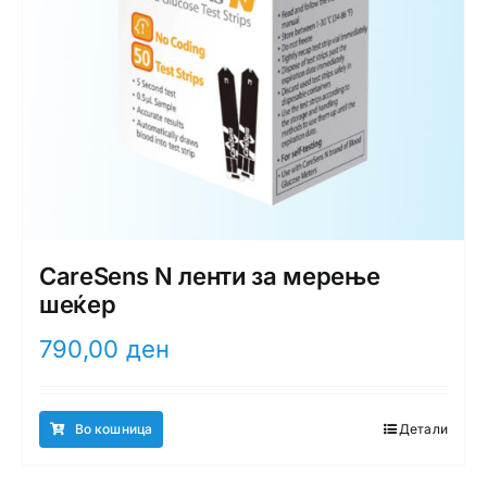
CareSens N ленти за мерење
шеќер
790,00
ден
Во кошница
Детали