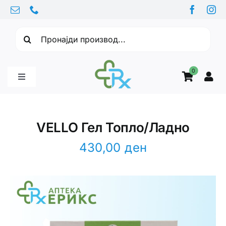
Skip
to
Барајте:
content
0
Toggle
Navigation
Бебе производи
VELLO Гел Топло/Ладно
Витамини
430,00
ден
Здравје
Здравствени проблеми