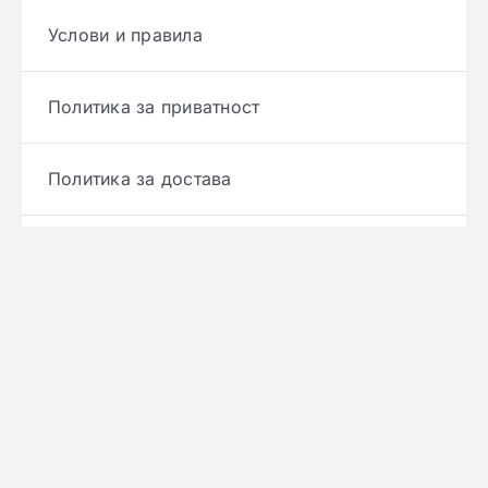
Услови и правила
Политика за приватност
Политика за достава
Политика за враќање производ
Политика за рефундирање
© Copyright 2022 - 2026 | Онлајн аптека ЕРИКС
сите права се задржани