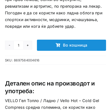
ревматизам и артритис, по препорака на лекар.
Погоден е да се користи како ладна облога при
спортски активности, модринки, исчашувања,
повреди или кога ќе добиете удар.
Во кошница
VELLO
Гел
SKU:
8697564004616
Топло/
Ладно
количина
Детален опис на производот и
употреба:
VELLO Гел Топло / Ладно / Vello Hot – Cold Gel
Compress средна големина, се користи како