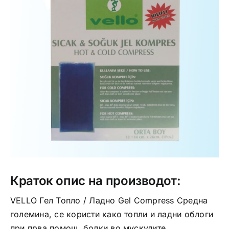
Интимно здравје
Лична хигиена
Медицински апрати
Нега на кожа
Краток опис на производот:
VELLO Гел Топло / Ладно Gel Compress Средна
големина, се користи како топли и ладни облоги
при прва помош, болки во мускулите,