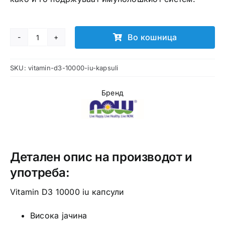
Во кошница
Vitamin
D3
SKU:
vitamin-d3-10000-iu-kapsuli
10000
iu
Бренд
капсули
количина
Детален опис на производот и
употреба:
Vitamin D3 10000 iu капсули
Висока јачина