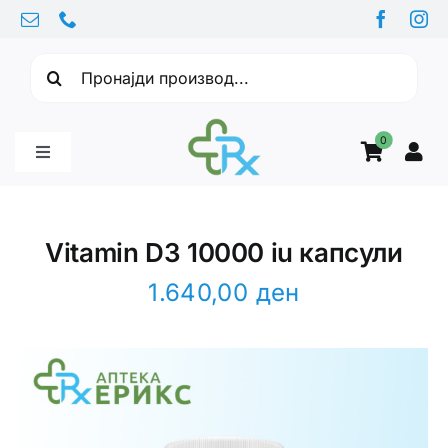
Skip
to
Барајте:
content
0
Toggle
Navigation
Бебе производи
Vitamin D3 10000 iu капсули
Витамини
1.640,00
ден
Здравје
Здравствени проблеми