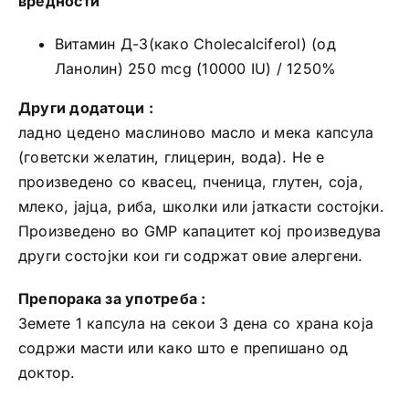
вредности
Витамин Д-3(како Cholecalciferol) (од
Ланолин) 250 mcg (10000 IU) / 1250%
Други додатоци :
ладно цедено маслиново масло и мека капсула
(говетски желатин, глицерин, вода). Не е
произведено со квасец, пченица, глутен, соја,
млеко, јајца, риба, школки или јаткасти состојки.
Произведено во GMP капацитет кој произведува
други состојки кои ги содржат овие алергени.
Препорака за употреба :
Земете 1 капсула на секои 3 дена со храна која
содржи масти или како што е препишано од
доктор.