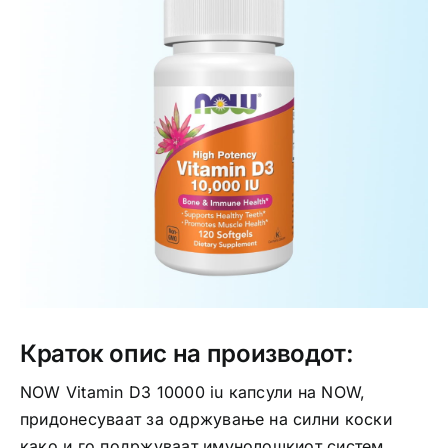
Интимно здравје
Лична хигиена
Медицински апрати
Нега на кожа
Краток опис на производот:
NOW Vitamin D3 10000 iu капсули на NOW,
придонесуваат за одржување на силни коски
како и го подржуваат имунолошкиот систем.