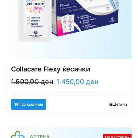
Collacare Flexy ќесички
Original
Current
1.500,00
ден
1.450,00
ден
price
price
was:
is:
1.500,00 ден.
1.450,00 ден.
Во кошница
Детали
Недостапен