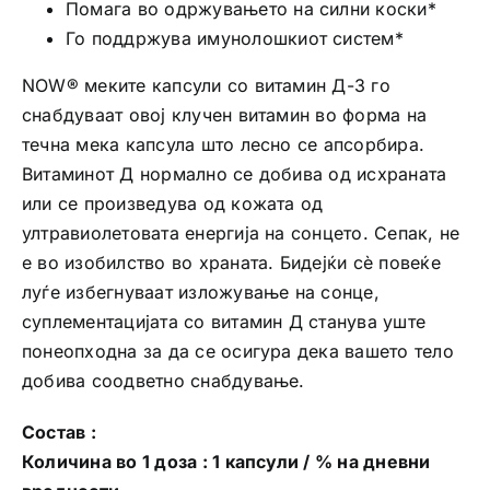
Помага во одржувањето на силни коски*
Го поддржува имунолошкиот систем*
NOW® меките капсули со витамин Д-3 го
снабдуваат овој клучен витамин во форма на
течна мека капсула што лесно се апсорбира.
Витаминот Д нормално се добива од исхраната
или се произведува од кожата од
ултравиолетовата енергија на сонцето. Сепак, не
е во изобилство во храната. Бидејќи сè повеќе
луѓе избегнуваат изложување на сонце,
суплементацијата со витамин Д станува уште
понеопходна за да се осигура дека вашето тело
добива соодветно снабдување.
Состав :
Количина во 1 доза : 1 капсули / % на дневни