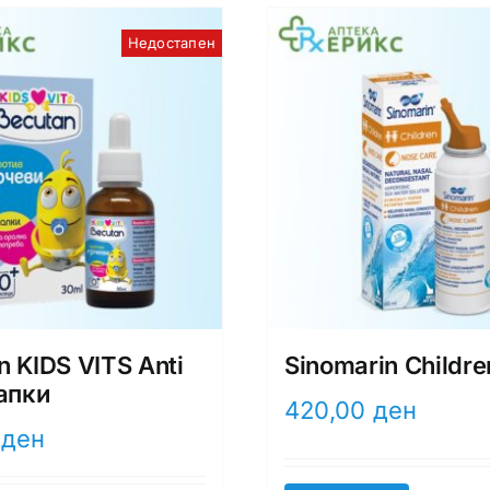
Недостапен
n KIDS VITS Anti
Sinomarin Childre
капки
420,00
ден
0
ден