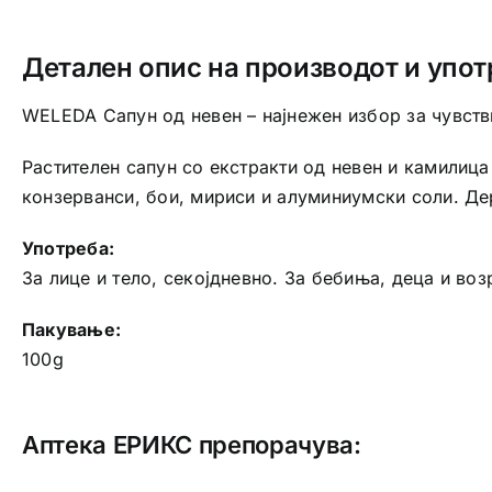
Детален опис на производот и упот
WELEDA Сапун од невен – најнежен избор за чувств
Растителен сапун со екстракти од невен и камилиц
конзерванси, бои, мириси и алуминиумски соли. Де
Употреба:
За лице и тело, секојдневно. За бебиња, деца и воз
Пакување:
100g
Аптека ЕРИКС препорачува: