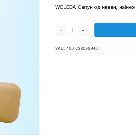
WELEDA Сапун од невен, најнеж
WELEDA
Сапун
SKU:
4001638098946
од
невен
количина