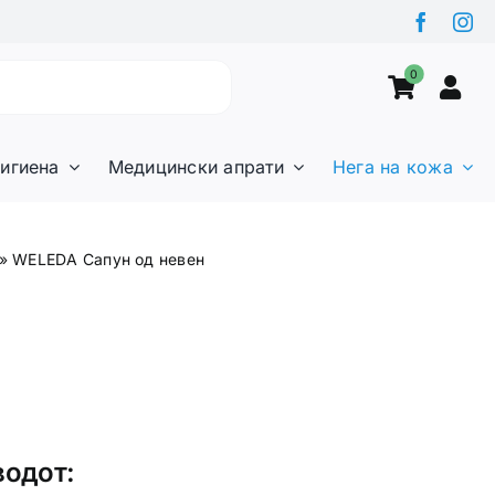
0
игиена
Медицински апрати
Нега на кожа
»
WELEDA Сапун од невен
водот: