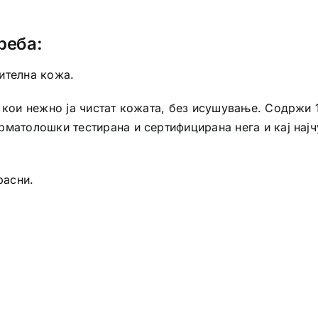
реба:
ителна кожа.
а кои нежно ја чистат кожата, без исушување. Содржи
рматолошки тестирана и сертифицирана нега и кај најч
расни.