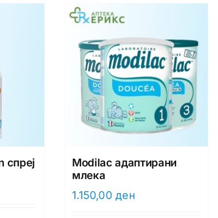
n спреј
Modilac адаптирани
млека
1.150,00
ден