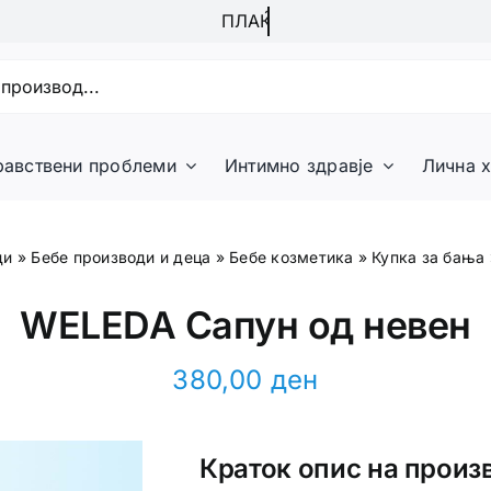
равствени проблеми
Интимно здравје
Лична х
ди
»
Бебе производи и деца
»
Бебе козметика
»
Купка за бања
WELEDA Сапун од невен
380,00
ден
Краток опис на произ