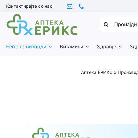
Skip
Контактирајте со нас:
to
content
Барајте:
Бебе производи
Витамини
Здравје
Зд
Аптека ЕРИКС
»
Произво