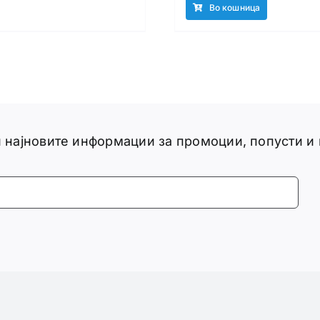
Во кошница
ги најновите информации за промоции, попусти и