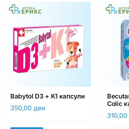
Babytol D3 + K1 капсули
Becuta
Colic 
350,00
ден
310,0