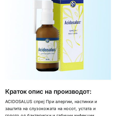
Интимно здравје
Лична хигиена
Медицински апрати
Нега на кожа
Краток опис на производот:
ACIDOSALUS спреј При алергии, настинки и
заштита на слузокожата на носот, устата и
грлото од бактериски и габични инфекции.