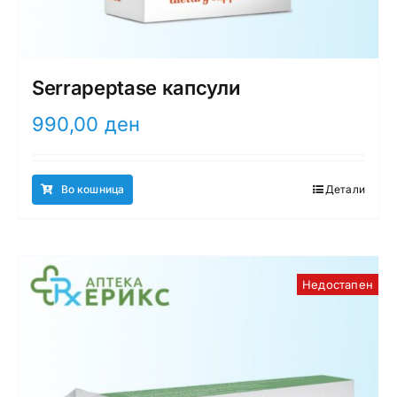
Serrapeptase капсули
990,00
ден
Во кошница
Детали
Недостапен