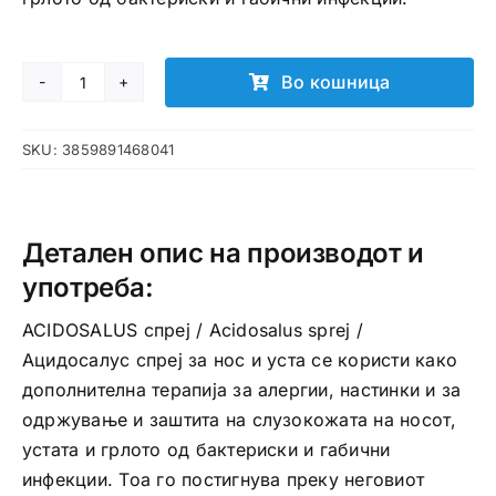
Во кошница
ACIDOSALUS
спреј
SKU:
3859891468041
количина
Детален опис на производот и
употреба:
ACIDOSALUS спреј / Acidosalus sprej /
Ацидосалус спреј за нос и уста се користи како
дополнителна терапија за алергии, настинки и за
одржување и заштита на слузокожата на носот,
устата и грлото од бактериски и габични
инфекции. Тоа го постигнува преку неговиот