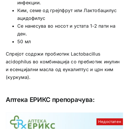
инфекции.
Ким, семе од грејпфрут или Лактобацилус
ацидофилус
Се нанесува во носот и устата 1-2 пати на
ден.
50 мл
Спрејот содржи пробиотик Lactobacillus
acidophilus во комбинација со пребиотик инулин
и есенцијални масла од еукалиптус и црн ким
(куркума).
Аптека ЕРИКС препорачува:
Недостапен