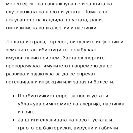
моќен ефект на навлажнување и заштита на
слузокожата на носот и устата. Помага во
лекувањето на кандида во устата, рани,
гингивитис како и алергии и настинки.
Лошата исхрана, стресот, вирусните инфекции и
земањето антибиотици го ослабуваат
имунолошкиот систем. Заота експертите
препорачуваат имунитетот навремено да се
развива и зајакнува за да се спречат
потенцијални инфекции или заразни болести.
Пробиотичкиот спреј за нос и уста ги
ублажува симптомите на алергија, настинка
и грип.
Ја штити слузницата на носот, устата и
грлото од бактериски, вирусни и габични