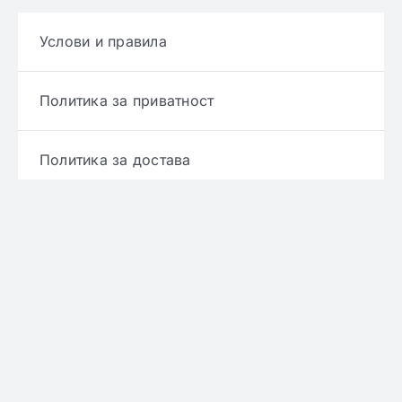
Услови и правила
Политика за приватност
Политика за достава
Политика за враќање производ
Политика за рефундирање
© Copyright 2022 - 2026 | Онлајн аптека ЕРИКС
сите права се задржани