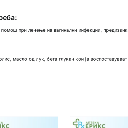
реба:
 и помош при лечење на вагинални инфекции, предизвика
ополис, масло од лук, бета глукан кои ја воспоставуваа