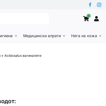
0
игиена
Медицински апрати
Нега на кожа
и
»
Acidosalus вагиналети
водот: