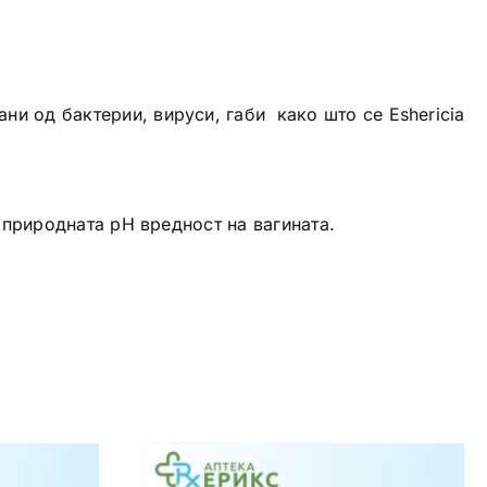
ни од бактерии, вируси, габи како што се Eshericia
т природната рН вредност на вагината.