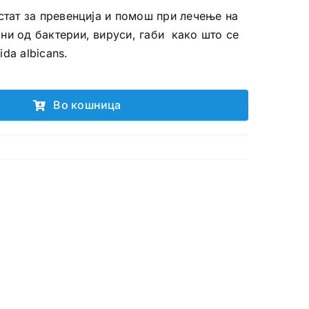
истат за превенција и помош при лечење на
ни од бактерии, вируси, габи како што се
ida albicans.
Во кошница