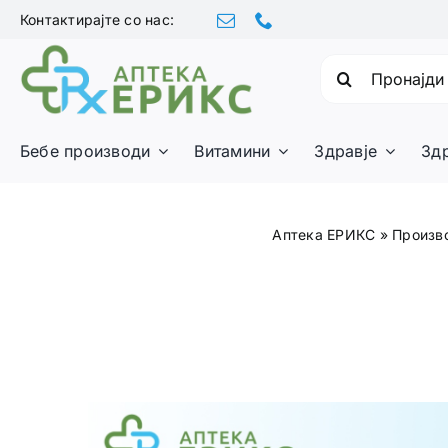
Skip
Контактирајте со нас:
to
content
Барајте:
Бебе производи
Витамини
Здравје
Зд
Аптека ЕРИКС
»
Произв