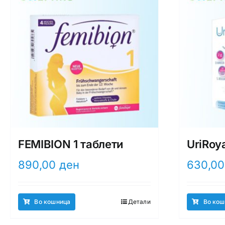
FEMIBION 1 таблети
UriRoy
890,00
ден
630,0
Во кошница
Детали
Во кош