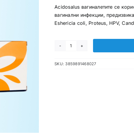
Acidosalus вагиналетите се кор
вагинални инфекции, предизвика
Eshericia coli, Proteus, HPV, Cand
Acidosalus
вагиналети
SKU:
3859891468027
количина