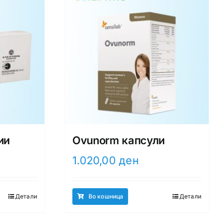
ии
Ovunorm капсули
1.020,00
ден
Детали
Во кошница
Детали