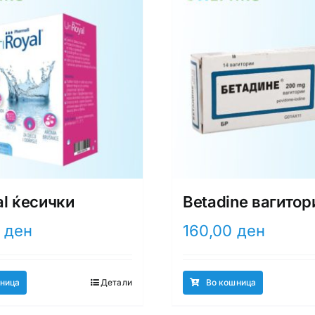
al ќесички
Betadine вагитор
0
ден
160,00
ден
ница
Детали
Во кошница