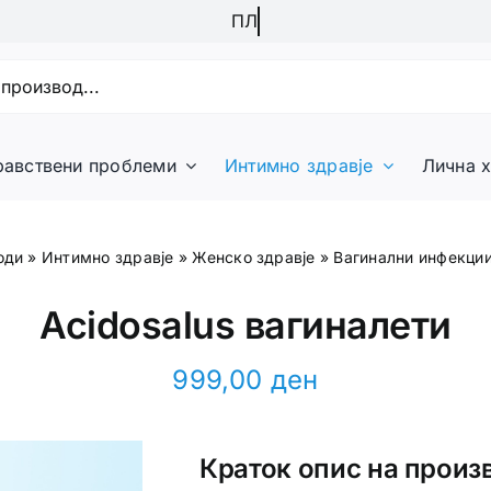
равствени проблеми
Интимно здравје
Лична х
оди
»
Интимно здравје
»
Женско здравје
»
Вагинални инфекци
Acidosalus вагиналети
999,00
ден
Краток опис на произ