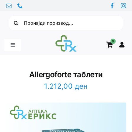
Skip
to
Барајте:
content
0
Toggle
Navigation
Бебе производи
Allergoforte таблети
Витамини
1.212,00
ден
Здравје
Здравствени проблеми