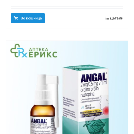
Во кошница
Детали