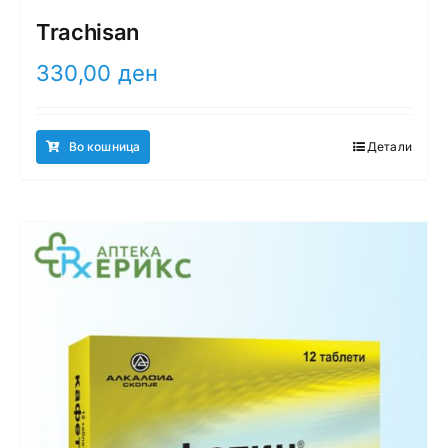
Trachisan
330,00
ден
Во кошница
Детали