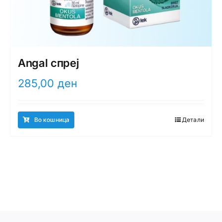
Angal спреј
285,00
ден
Во кошница
Детали