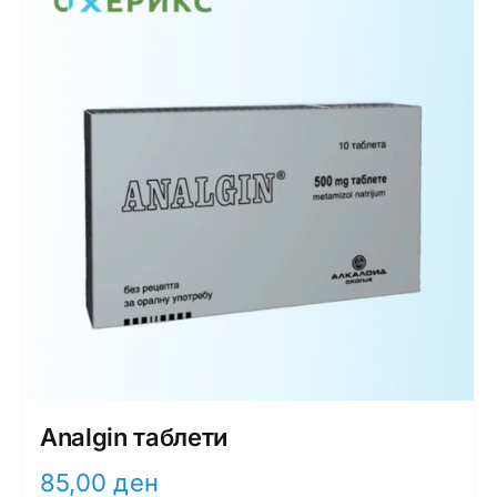
Analgin таблети
85,00
ден