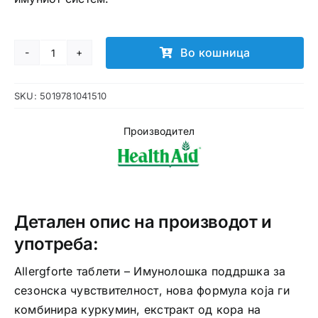
Во кошница
Allergoforte
таблети
SKU:
5019781041510
количина
Производител
Детален опис на производот и
употреба:
Allergforte таблети – Имунолошка поддршка за
сезонска чувствителност, нова формула која ги
комбинира куркумин, екстракт од кора на