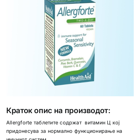
Интимно здравје
Лична хигиена
Медицински апрати
Нега на кожа
Краток опис на производот:
Allergforte таблетите содржат витамин Ц кој
придонесува за нормално функционирање на
имуниот систем.