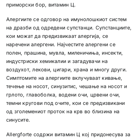
приморски бор, витамин Ц.
Алергиите се одговор на имунолошкиот систем
на дразби од одредени супстанци. Супстанциите,
кои можат да предизвикаат алергија, се
наречени алергени. Најчестите алергени се
полен, прашина, мувла, миленичиња, инсекти,
индустриски хемикалии и загадувачи на
воздухот, лекови, цигари, храна и многу други.
Симптомите на алергиите вклучуваат кивање,
течење на носот, синузитис, чешање на носот и
грлото, главоболка, водени очи, црвени очи,
темни кругови под очите, кои се предизвикани
од зголемениот проток на крв во близина на
синусите.
Allergforte содржи витамин Ц кој придонесува за