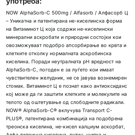
употреба:
NOW AlphaSorb-C 500mg / Alfasorb / Алфасорб Ц
– Уникатна и патентирана не-киселинска форма
на Витаминот Ц која содржи не-киселински
минерални аскробати и природни состојки кои
овозможуваат подобро апсорбирање во крвта и
клетките отколку нормалната аскробинска
киселина. Поради неутралната pH вредност на
AlphaSorb-C, погоден е за луѓето кои имаат
чувствителен желудник, не се јавува вознемирен
стомак. Витаминот Ц е познат како антиоксиданс
кој може да ги заштити клетките и молекулите на
телото од оштетување од слободните радикали.
NOW® AlphaSorb-C® вклучува Transport C-
PLUS®, патентирана комбинација на подобрена
треонска киселина, не-кисел калциум аскорбат,
Алфа липоична киселина, рутин, шипка и