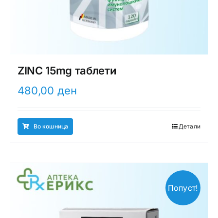
ZINC 15mg таблети
480,00
ден
Во кошница
Детали
Попуст!