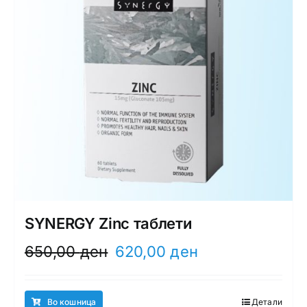
SYNERGY Zinc таблети
Original
Current
650,00
ден
620,00
ден
price
price
was:
is:
650,00 ден.
620,00 ден.
Во кошница
Детали