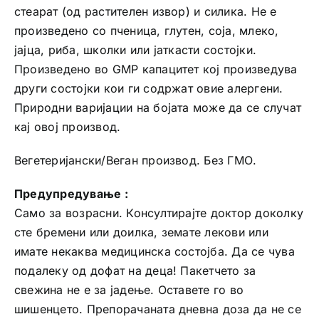
стеарат (од растителен извор) и силика. Не е
произведено со пченица, глутен, соја, млеко,
јајца, риба, школки или јаткасти состојки.
Произведено во GMP капацитет кој произведува
други состојки кои ги содржат овие алергени.
Природни варијации на бојата може да се случат
кај овој производ.
Вегетеријански/Веган производ. Без ГМО.
Предупредување :
Само за возрасни. Консултирајте доктор доколку
сте бремени или доилка, земате лекови или
имате некаква медицинска состојба. Да се чува
подалеку од дофат на деца! Пакетчето за
свежина не е за јадење. Оставете го во
шишенцето. Препорачаната дневна доза да не се