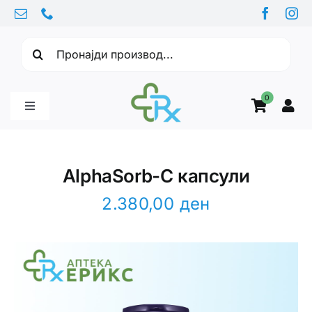
Skip
to
Барајте:
content
0
Toggle
Navigation
Бебе производи
AlphaSorb-C капсули
Витамини
2.380,00
ден
Здравје
Здравствени проблеми