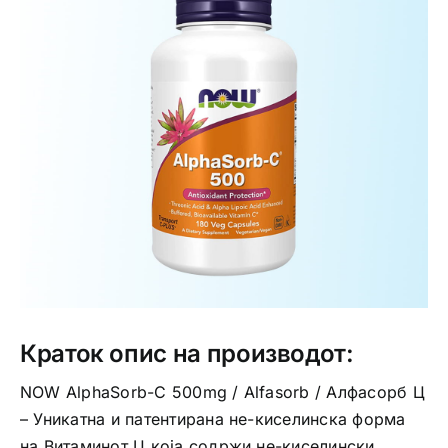
Интимно здравје
Лична хигиена
Медицински апрати
Нега на кожа
Краток опис на производот:
NOW AlphaSorb-C 500mg / Alfasorb / Алфасорб Ц
– Уникатна и патентирана не-киселинска форма
на Витаминот Ц која содржи не-киселински