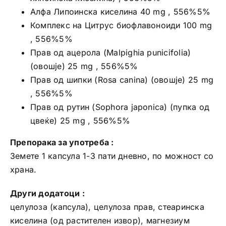
Алфа Липоинска киселина 40 mg , 556%5%
Комплекс на Цитрус биофлавоноиди 100 mg
, 556%5%
Прав од ацерола (Malpighia punicifolia)
(овошје) 25 mg , 556%5%
Прав од шипки (Rosa canina) (овошје) 25 mg
, 556%5%
Прав од рутин (Sophora japonica) (пупка од
цвеќе) 25 mg , 556%5%
Препорака за употреба :
Земете 1 капсула 1-3 пати дневно, по можност со
храна.
Други додатоци :
целулоза (капсула), целулоза прав, стеаринска
киселина (од растителен извор), магнезиум