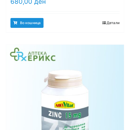
680,00
ден
Во кошница
Детали