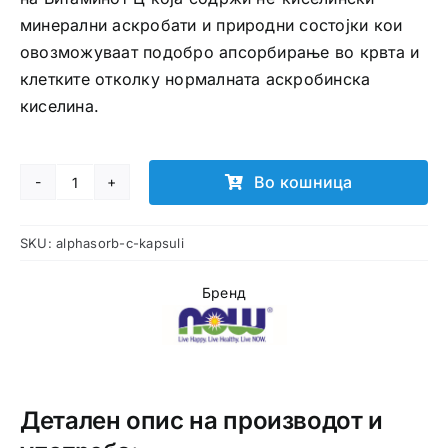
минерални аскробати и природни состојки кои
овозможуваат подобро апсорбирање во крвта и
клетките отколку нормалната аскробинска
киселина.
Во кошница
AlphaSorb-
C
SKU:
alphasorb-c-kapsuli
капсули
количина
Бренд
Детален опис на производот и