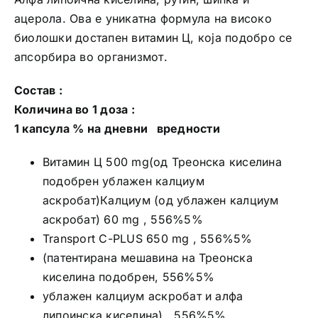
ацерола. Ова е уникатна формула на високо
биолошки достапен витамин Ц, која подобро се
апсорбира во организмот.
Состав :
Количина во 1 доза :
1 капсула % на дневни вредности
Витамин Ц 500 mg(од Треонска киселина
подобрен ублажен калциум
аскробат)Калциум (од ублажен калциум
аскробат) 60 mg , 556%5%
Transport C-PLUS 650 mg , 556%5%
(патентирана мешавина на Треонска
киселина подобрен, 556%5%
ублажен калциум аскробат и алфа
липоинска киселина) , 556%5%