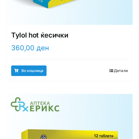
Tylol hot ќесички
360,00
ден
Во кошница
Детали