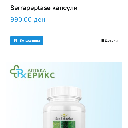
Serrapeptase капсули
990,00
ден
Во кошница
Детали