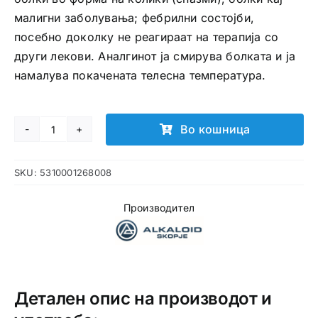
малигни заболувања; фебрилни состојби,
посебно доколку не реагираат на терапија со
други лекови. Аналгинот ја смирува болката и ја
намалува покачената телесна температура.
Во кошница
Analgin
таблети
SKU:
5310001268008
количина
Производител
Детален опис на производот и