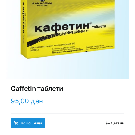
Caffetin таблети
95,00
ден
Во кошница
Детали