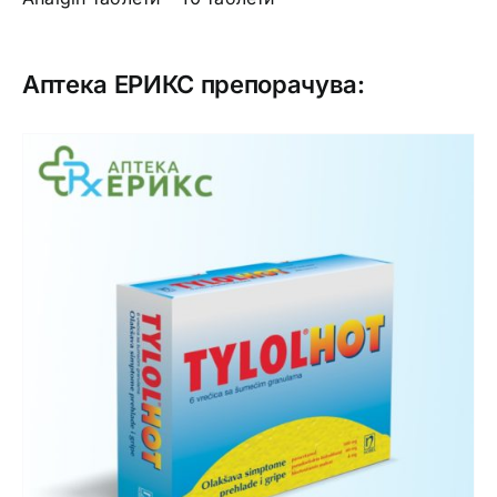
Аптека ЕРИКС препорачува: