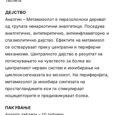
Таблета
ДЕЈСТВО
Аналгин – Метамизолот е пиразолонски дериват
од групата ненаркотични аналгетици. Поседува
аналгетично, антипиретично, антиинфламаторно и
спазмолитично дејство. Ефектите на метамизол
се остваруваат преку централни и периферни
механизми. Централното дејство е резултат на
потиснувањето на чувството за болка во
централниот нервен систем и инхибирање на
циклооксигеназата во мозокот. На периферијата,
метамизолот ја инхибира синтезата на
простагландините кои ги стимулираат
ноцицепторите и предизвикуваат болка.
ПАКУВАЊЕ
Analgin таблети – 10 таблети