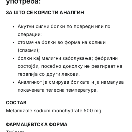
употреба:
ЗА ШТО СЕ КОРИСТИ АНАЛГИН
Aкутни силни болки по повреди или по
операции;
стомачна болки во форма на колики
(спазми);
болки кај малигни заболувања; фебрилни
состојби, посебно доколку не реагираат на
терапија со други лекови.
Аналгинот ја смирува болката и ја намалува
покачената телесна температура.
СОСТАВ
Metamizole sodium monohydrate 500 mg
ФАРМАЦЕВТСКА ФОРМА