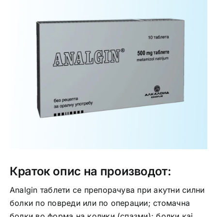
Интимно здравје
Лична хигиена
Медицински апрати
Нега на кожа
Краток опис на производот:
Analgin таблети се препорачува при акутни силни
болки по повреди или по операции; стомачна
болки во форма на колики (спазми); болки кај