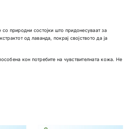
 е со природни состојки што придонесуваат за
кстрактот од лаванда, покрај својството да ја
способена кон потребите на чувствителната кожа. Не