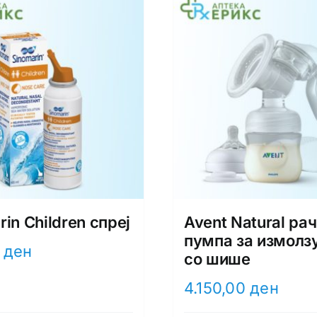
in Children спреј
Avent Natural ра
пумпа за измолз
0
ден
со шише
4.150,00
ден