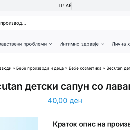
равствени проблеми
Интимно здравје
Лична х
зводи
»
Бебе производи и деца
»
Бебе козметика
»
Becutan де
utan детски сапун со лав
40,00
ден
Краток опис на произ