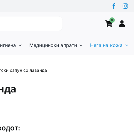
0
игиена
Медицински апрати
Нега на кожа
тски сапун со лаванда
анда
водот: