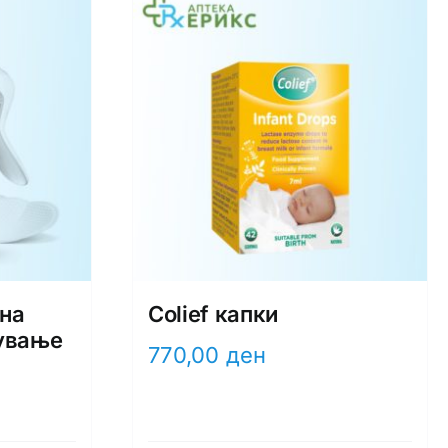
чна
Colief капки
ување
770,00
ден