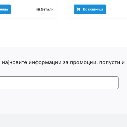
ница
Детали
Во кошница
ги најновите информации за промоции, попусти и