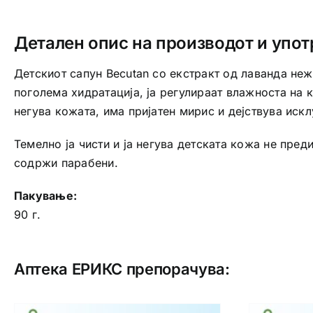
Детален опис на производот и упот
Детскиот сапун Becutan со екстракт од лаванда неж
поголема хидратација, ја регулираат влажноста на к
негува кожата, има пријатен мирис и дејствува иск
Темелно ја чисти и ја негува детската кожа не пре
содржи парабени.
Пакување:
90 г.
Аптека ЕРИКС препорачува: