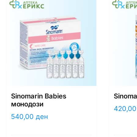
Sinomarin Babies
Sinomar
монодози
420,0
540,00
ден