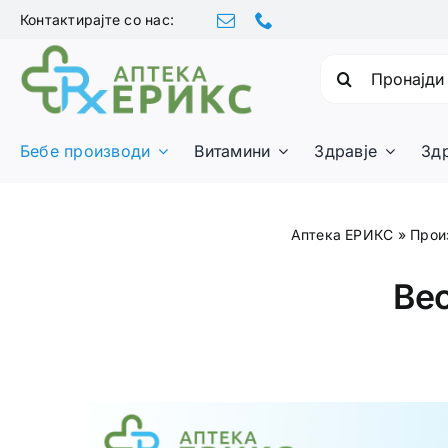
Skip
Контактирајте со нас:
to
content
Барајте:
Бебе производи
Витамини
Здравје
Зд
Аптека ЕРИКС
»
Прои
Bec