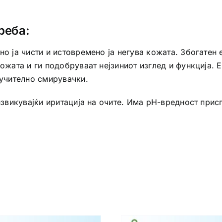
реба:
но ја чисти и истовремено ја негува кожата. Збогатен
ожата и ги подобруваат нејзиниот изглед и функција. Е
лучително смирувачки.
дизвикувајќи иритација на очите. Има pH-вредност при