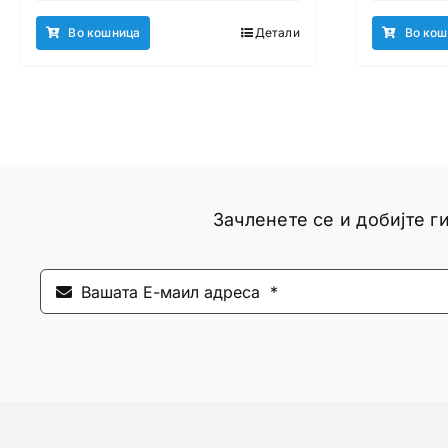
Во кошница
Детали
Во кош
Зачленете се и добијте 