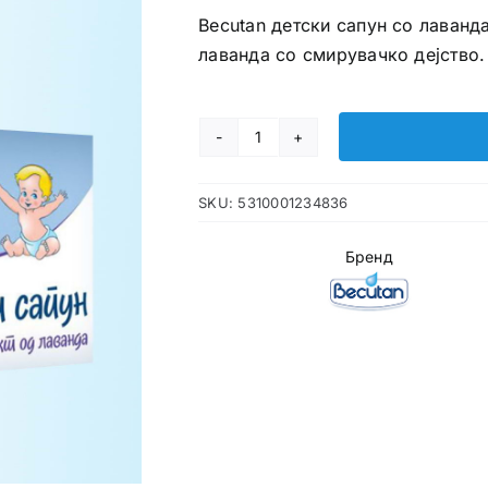
Becutan детски сапун со лаванда
лаванда со смирувачко дејство.
Becutan
детски
SKU:
5310001234836
сапун
со
Бренд
лаванда
количина