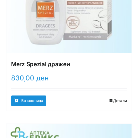
Merz Spezial дражеи
830,00
ден
Во кошница
Детали