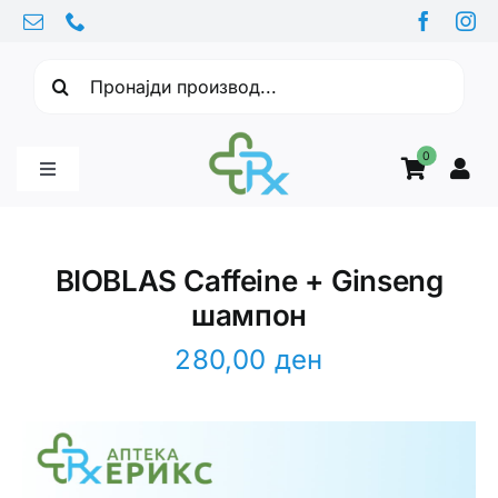
Skip
to
Барајте:
content
0
Toggle
Navigation
Бебе производи
BIOBLAS Caffeine + Ginseng
шампон
Витамини
280,00
ден
Здравје
Здравствени проблеми