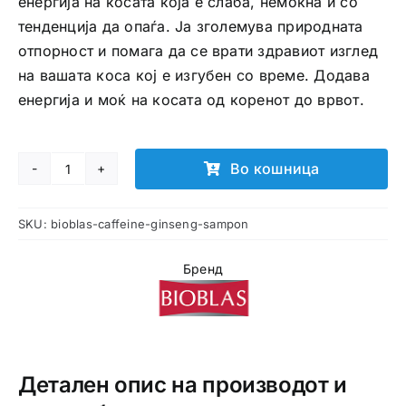
енергија на косата која е слаба, немоќна и со
тенденција да опаѓа. Ја зголемува природната
отпорност и помага да се врати здравиот изглед
на вашата коса кој е изгубен со време. Додава
енергија и моќ на косата од коренот до врвот.
Во кошница
BIOBLAS
Caffeine
SKU:
bioblas-caffeine-ginseng-sampon
+
Ginseng
Бренд
шампон
количина
Детален опис на производот и