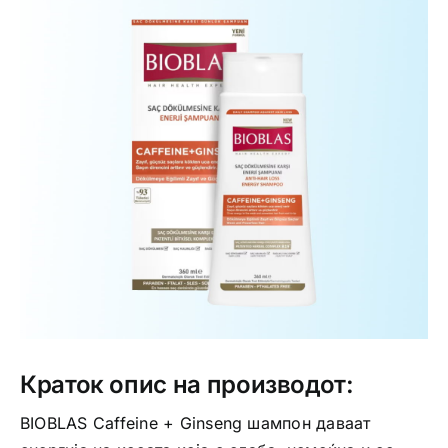
Интимно здравје
Лична хигиена
Медицински апрати
Нега на кожа
Краток опис на производот:
BIOBLAS Caffeine + Ginseng шампон даваат