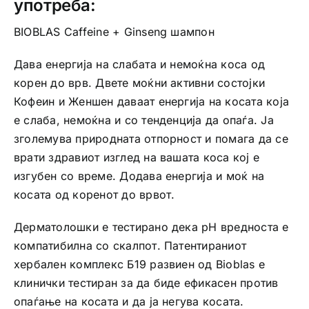
употреба:
BIOBLAS Caffeine + Ginseng шампон
Дава енергија на слабата и немоќна коса од
корен до врв. Двете моќни активни состојки
Кофеин и Женшен даваат енергија на косата која
е слаба, немоќна и со тенденција да опаѓа. Ја
зголемува природната отпорност и помага да се
врати здравиот изглед на вашата коса кој е
изгубен со време. Додава енергија и моќ на
косата од коренот до врвот.
Дерматолошки е тестирано дека pH вредноста е
компатибилна со скалпот. Патентираниот
хербален комплекс Б19 развиен од Bioblas е
клинички тестиран за да биде ефикасен против
опаѓање на косата и да ја негува косата.