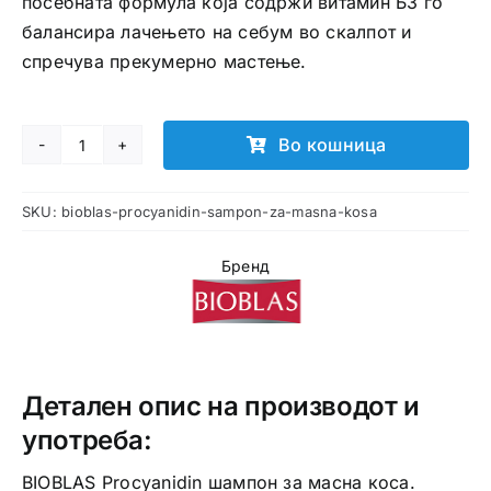
посебната формула која содржи витамин Б3 го
балансира лачењето на себум во скалпот и
спречува прекумерно мастење.
Во кошница
BIOBLAS
Procyanidin
SKU:
bioblas-procyanidin-sampon-za-masna-kosa
шампон
за
Бренд
масна
коса
количина
Детален опис на производот и
употреба:
BIOBLAS Procyanidin шампон за масна коса.