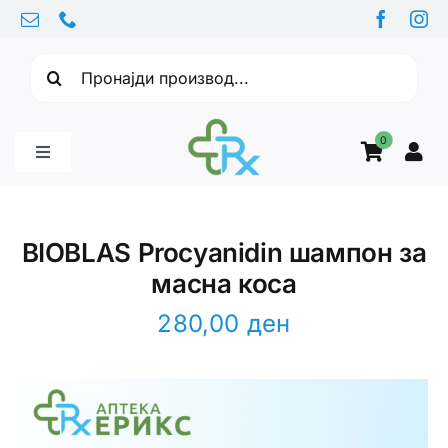
Skip
to
Барајте:
content
0
Toggle
Navigation
Бебе производи
BIOBLAS Procyanidin шампон за
масна коса
Витамини
280,00
ден
Здравје
Здравствени проблеми