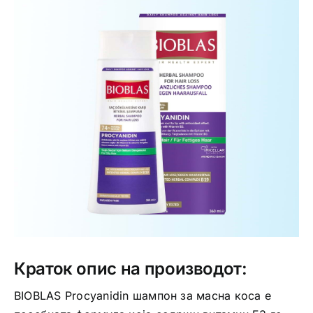
Интимно здравје
Лична хигиена
Медицински апрати
Нега на кожа
Краток опис на производот:
BIOBLAS Procyanidin шампон за масна коса е