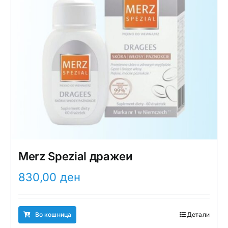
Merz Spezial дражеи
830,00
ден
Во кошница
Детали