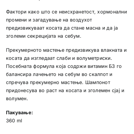
Фактори како што се неисхранетост, хормонални
промени и загадување на воздухот
предизвикуваат косата да стане масна и да ја
зголеми секрецијата на себум.
Прекумерното мастење предизвикува влакната и
косата да изгледаат слаби и волуметриски.
Посебната формула која содржи витамин Б3 го
балансира лачењето на себум во скалпот и
спречува прекумерно мастење. Шампонот
придонесува во раст на косата и зголемен сјај и
волумен.
Пакување:
360 ml