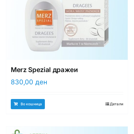
Merz Spezial дражеи
830,00
ден
Во кошница
Детали