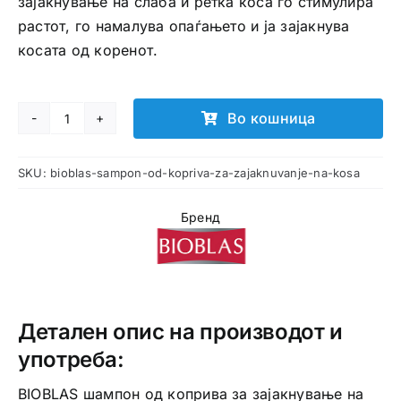
зајакнување на слаба и ретка коса го стимулира
растот, го намалува опаѓањето и ја зајакнува
косата од коренот.
Во кошница
BIOBLAS
шампон
SKU:
bioblas-sampon-od-kopriva-za-zajaknuvanje-na-kosa
од
коприва
Бренд
за
зајакнување
на
коса
количина
Детален опис на производот и
употреба:
BIOBLAS шампон од коприва за зајакнување на