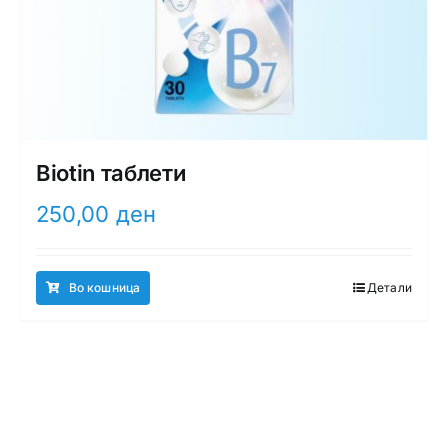
Biotin таблети
250,00
ден
Во кошница
Детали