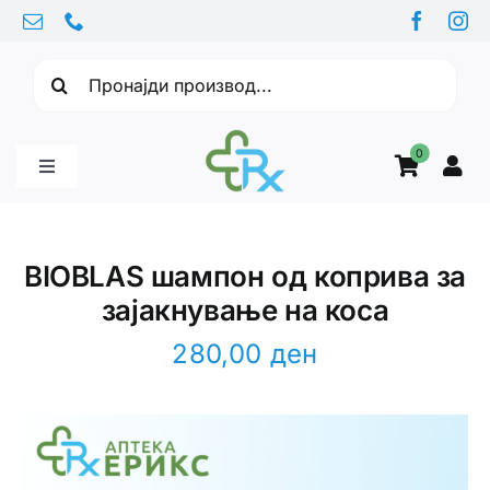
Skip
to
Барајте:
content
0
Toggle
Navigation
Бебе производи
BIOBLAS шампон од коприва за
зајакнување на коса
Витамини
280,00
ден
Здравје
Здравствени проблеми