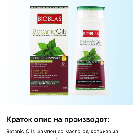
Интимно здравје
Лична хигиена
Медицински апрати
Нега на кожа
Краток опис на производот:
Botanic Oils шампон со масло од коприва за