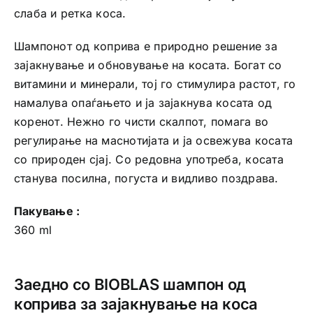
слаба и ретка коса.
Шампонот од коприва е природно решение за
зајакнување и обновување на косата. Богат со
витамини и минерали, тој го стимулира растот, го
намалува опаѓањето и ја зајакнува косата од
коренот. Нежно го чисти скалпот, помага во
регулирање на маснотијата и ја освежува косата
со природен сјај. Со редовна употреба, косата
станува посилна, погуста и видливо поздрава.
Пакување :
360 ml
Заедно со BIOBLAS шампон од
коприва за зајакнување на коса