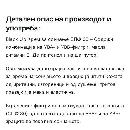
30
количина
Детален опис на производот и
употреба:
Black Up Крем за сончање СПФ 30 – Содржи
комбинација на УВА- и УВБ-филтри, масла,
витамин Е, Де-пантенол и на ши-путер.
Овозможува долготрајна заштита на вашата кожа
за време на сончањето и воедно ја штити кожата
од иритации, изгореници и од сушење, притоа
правејќи ја мека и еластична.
Вградените филтри овозможуваат висока заштита
(СПФ 30) од штетното дејство на УВА- и на УВБ-
зраците во текот на сончањето.