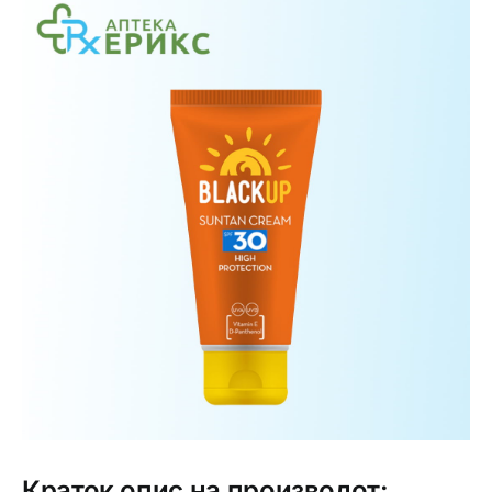
Интимно здравје
Лична хигиена
Медицински апрати
Нега на кожа
Краток опис на производот: