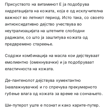
Присуството на витаминот Е ја подобрува
хидратацијата на кожата, која е од исклучителна
важност во летниот период. Исто така, со своето
антиоксидативно дејство учествува во
неутрализацијата на штетните слободни
радикали, со што ја заштитува кожата од
предвремено стареење.
Содржи комбинација на масла кои дејствуваат
емолиентно (омекнувачки) и ја подoбруваат
еластичноста на кожата.
Де-пантенолот дејствува хумектантно
(навлажнувачки) и го спречува прекумерното
губење влага од кожата за време на сончањето.
Ши-путерот уште е познат и како карите-путер.