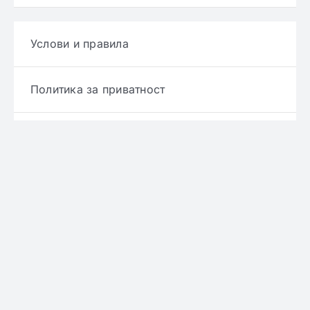
Услови и правила
Политика за приватност
Политика за достава
Политика за враќање производ
Политика за рефундирање
© Copyright 2022 - 2026 | Онлајн аптека ЕРИКС
сите права се задржани