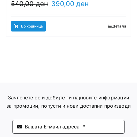
Original
Current
540,00
ден
390,00
ден
price
price
was:
is:
540,00 ден.
390,00 ден.
Во кошница
Детали
Зачленете се и добијте ги најновите информации
за промоции, попусти и нови достапни производи