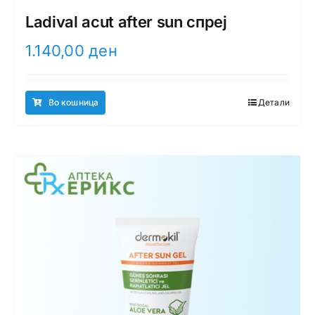
Ladival acut after sun спреј
1.140,00
ден
Во кошница
Детали