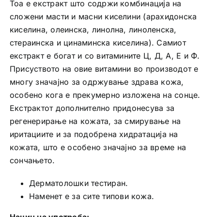
Тоа е екстракт што содржи комбинација на
сложени масти и масни киселини (арахидонска
киселина, олеинска, линолна, линоленска,
стераинска и цинаминска киселина). Самиот
екстракт е богат и со витамините Ц, Д, А, Е и Ф.
Присуството на овие витамини во производот е
многу значајно за одржување здрава кожа,
особено кога е прекумерно изложена на сонце.
Екстрактот дополнително придонесува за
регенерирање на кожата, за смирување на
иритациите и за подобрена хидратација на
кожата, што е особено значајно за време на
сончањето.
Дерматолошки тестиран.
Наменет е за сите типови кожа.