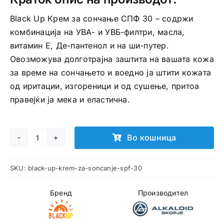
Black Up Крем за сончање СПФ 30 – содржи
комбинација на УВА- и УВБ-филтри, масла,
витамин Е, Де-пантенол и на ши-путер.
Овозможува долготрајна заштита на вашата кожа
за време на сончањето и воедно ја штити кожата
од иритации, изгореници и од сушење, притоа
правејќи ја мека и еластична.
Во кошница
Black
Up
SKU:
black-up-krem-za-soncanje-spf-30
Крем
за
Бренд
Производител
сончање
SPF