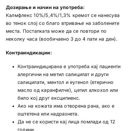
Дозирање и начин на употреба:
Калмфлекс 10%/5,4%/1,3% кремот се нанесува
во тенок слој со благо втривање на заболените
места. Постапката може да се повтори по
неколку часа (вообичаено 3 до 4 пати на ден).
Контраиндикации:
Контраиндицирана е употреба кај пациенти
алергични на метил салицилат и други
салицилати, ментол и еугенол (етерично
масло од каранфилче), цетил алкохол или
било кој друг ексципиенс.
Ако на кожата има отворена рана, ако е
оштетена или надразнета.
Да не се користи кај лица помлади од 12
години.