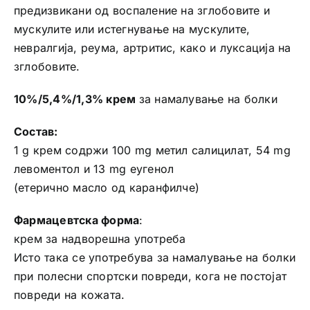
предизвикани од воспаление на зглобовите и
мускулите или истегнување на мускулите,
невралгија, реума, артритис, како и луксација на
зглобовите.
10%/5,4%/1,3% крем
за намалување на болки
Состав:
1 g крем содржи 100 mg метил салицилат, 54 mg
левоментол и 13 mg еугенол
(етерично масло од каранфилче)
Фармацевтска форма
:
крем за надворешна употреба
Исто така се употребува за намалување на болки
при полесни спортски повреди, кога не постојат
повреди на кожата.