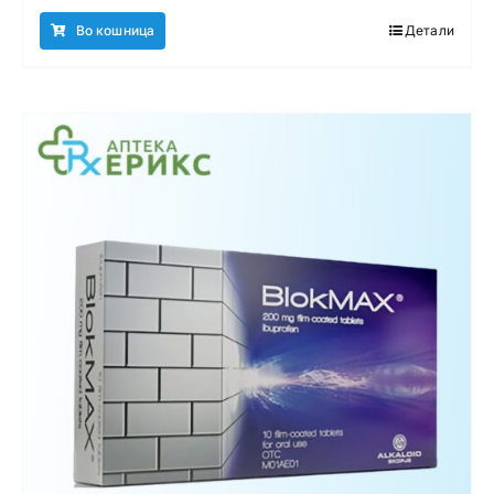
Во кошница
Детали