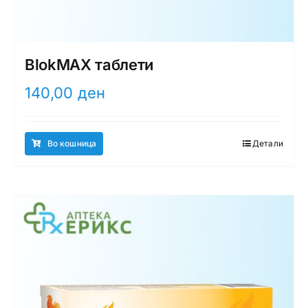
BlokMAX таблети
140,00
ден
Во кошница
Детали