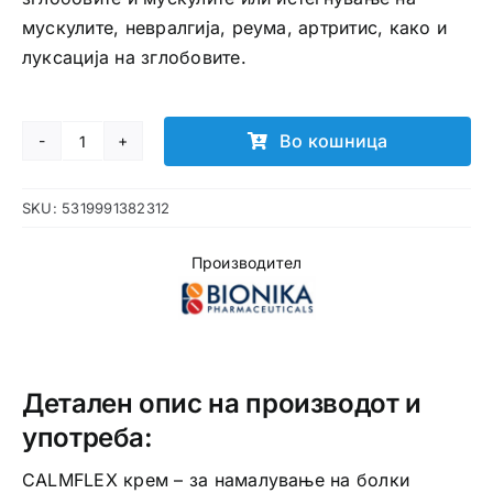
мускулите, невралгија, реума, артритис, како и
луксација на зглобовите.
Во кошница
Calmflex
крем
SKU:
5319991382312
количина
Производител
Детален опис на производот и
употреба:
CALMFLEX крем – за намалување на болки