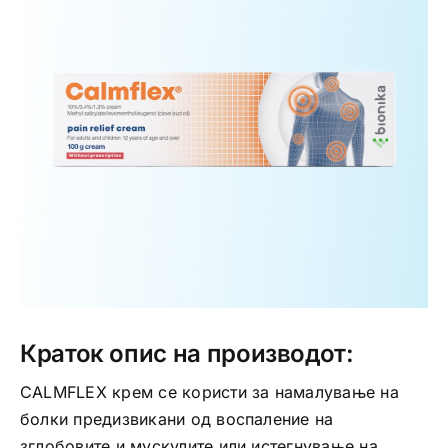
Интимно здравје
Лична хигиена
Медицински апрати
Нега на кожа
Краток опис на производот:
CALMFLEX крем се користи за намалување на
болки предизвикани од воспаление на
зглобовите и мускулите или истегнување на