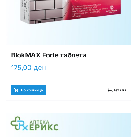
BlokMAX Forte таблети
175,00
ден
Во кошница
Детали