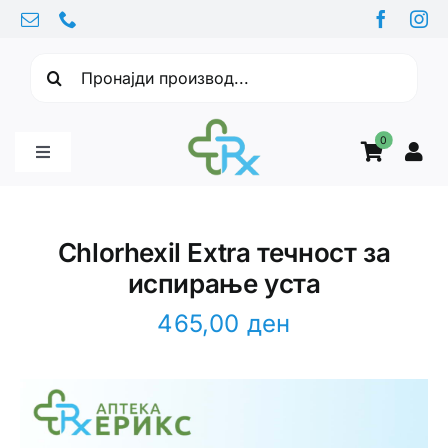
Skip
to
Барајте:
content
0
Toggle
Navigation
Бебе производи
Chlorhexil Extra течност за
испирање уста
Витамини
465,00
ден
Здравје
Здравствени проблеми