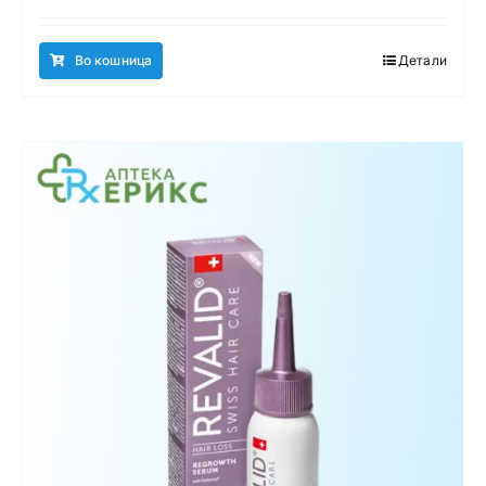
Во кошница
Детали