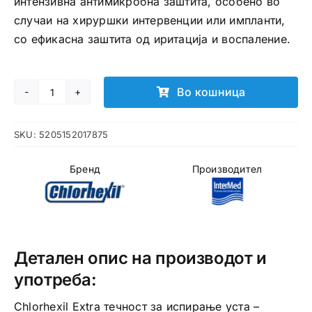
интензивна антимикробна заштита, особено во
случаи на хируршки интервенции или импланти,
со ефикасна заштита од иритација и воспаление.
Во кошница
Chlorhexil
Extra
SKU:
5205152017875
течност
за
Бренд
Производител
испирање
уста
количина
Детален опис на производот и
употреба:
Chlorhexil Extra течност за испирање уста –