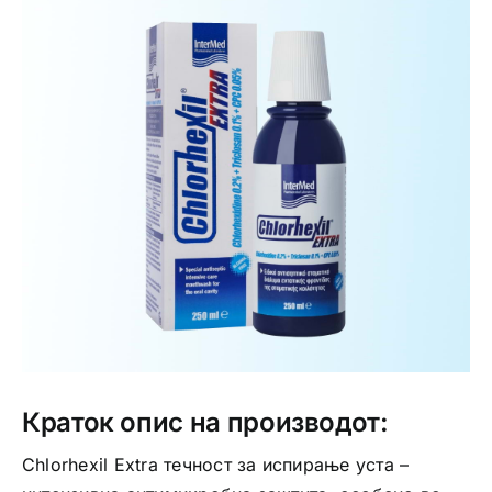
Интимно здравје
Лична хигиена
Медицински апрати
Нега на кожа
Краток опис на производот:
Chlorhexil Extra течност за испирање уста –