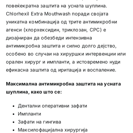
повеќекратна заштита на усната шуплина.
Chlorhexil Extra Mouthwash поради својата
уникатна комбинација од трите антимикробни
агенси (хлорхексидин, триклозан, CPC) е
дизајниран да обезбеди интензивна
антимикробна заштита и силно долго дејство,
особено во случаи на хируршки интервенции или
орален хирург и импланти, а истовремено нуди
ефикасна заштита од иритација и воспаление.
Максимална антимикробна заштита на усната
шуплина, како што се:
Дентални оперативни зафати
Импланти
Зафати на гингива
Максилофацијална хирургија