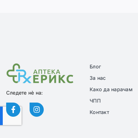
Блог
За нас
Како да нарачам
Следете нѐ на:
ЧПП
Контакт
© Copyri