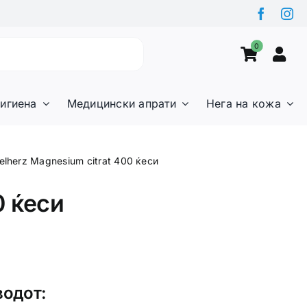
0
игиена
Медицински апрати
Нега на кожа
lherz Magnesium citrat 400 ќеси
0 ќеси
водот: