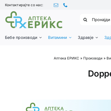
Skip
Контактирајте со нас:
to
content
Барајте:
Бебе производи
Витамини
Здравје
Зд
Аптека ЕРИКС
»
Производи
»
Ви
Doppe