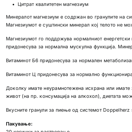
Цитрат квалитетен магнезиум
Минералот магнезиум е содржан во гранулите на си
Магнезиумот е суштински минерал кој телото не мо
Магнезиумот го поддржува нормалниот енергетски
придонесува за нормална мускулна функција. Минер
Витаминот Б6 придонесува за нормален метаболизам
Витаминот Ц придонесува за нормално функционирањ
Доколку имате неурамнотежена исхрана или имате з
живот (на пр. консумација на алкохол), диетата м
Вкусните гранули за пиење од системот Doppelherz 
Пакување:
20 кесички за растворање