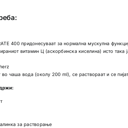
реба:
ATE 400 придонесуваат за нормална мускулна функциј
нираниот витамин Ц (аскорбинска киселина) исто така 
herz
 во чаша вода (околу 200 ml), се раствораат и се пија
држи:
т
калинка за растворање