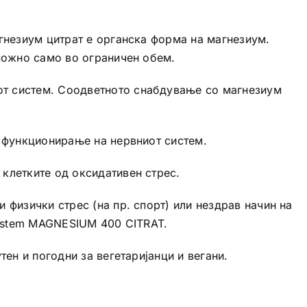
гнезиум цитрат е органска форма на магнезиум.
можно само во ограничен обем.
от систем. Соодветното снабдување со магнезиум
о функционирање на нервниот систем.
клетките од оксидативен стрес.
физички стрес (на пр. спорт) или нездрав начин на
system MAGNESIUM 400 CITRAT.
ен и погодни за вегетаријанци и вегани.