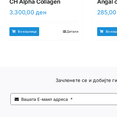
CH Alpha Collagen
Angal 
3.300,00
ден
285,0
Во кошница
Детали
Во кош
Зачленете се и добијте 