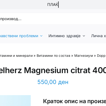
равствени проблеми
Интимно здравје
Лична х
тамини и минерали
»
Витамини по состав
»
Магнезиум
»
Doppe
lherz Magnesium citrat 40
550,00
ден
Краток опис на произ