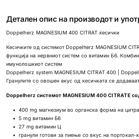
Детален опис на производот и упот
Doppelherz MAGNESIUM 400 CITRAT ќесички
Кесичките од системот Doppelherz MAGNESIUM CITR
функција на нервниот систем со витамин Б6. Комби
имунолошкиот систем
Doppelherz system MAGNESIUM CITRAT 400 | Doppel
Гранулите со овошен вкус од кесичката се додаваат
Doppelherz системот MAGNESIUM 400 CITRATE со
400 mg магнезиум во органска форма на цитра
5 mg витамин Б6
27 mg витамин Ц
гранули готови за пиење со вкус на портокал-