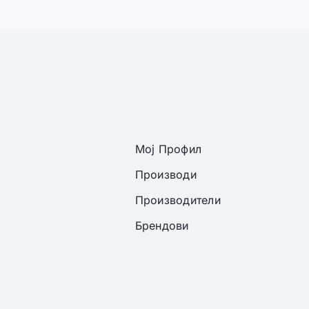
Мој Профил
Производи
Производители
Брендови
ght 2022 - 2026 | Онлајн аптека ЕРИКС сите права се