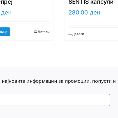
спреј
SENTIS капсули
0
ден
280,00
ден
ница
Детали
Детали
ги најновите информации за промоции, попусти и