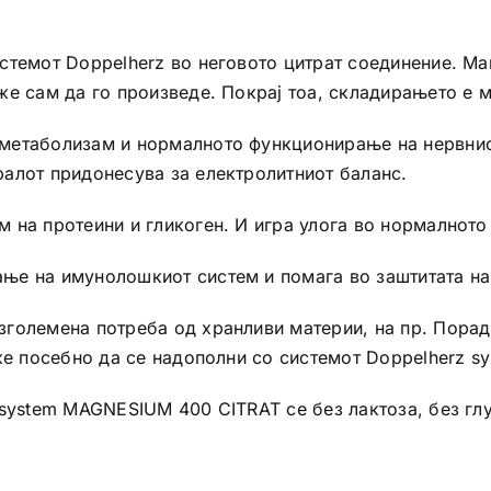
стемот Doppelherz во неговото цитрат соединение. Ма
же сам да го произведе. Покрај тоа, складирањето е 
 метаболизам и нормалното функционирање на нервни
алот придонесува за електролитниот баланс.
 на протеини и гликоген. И игра улога во нормалнот
е на имунолошкиот систем и помага во заштитата на 
големена потреба од хранливи материи, на пр. Поради 
оже посебно да се надополни со системот Doppelherz 
system MAGNESIUM 400 CITRAT се без лактоза, без глут