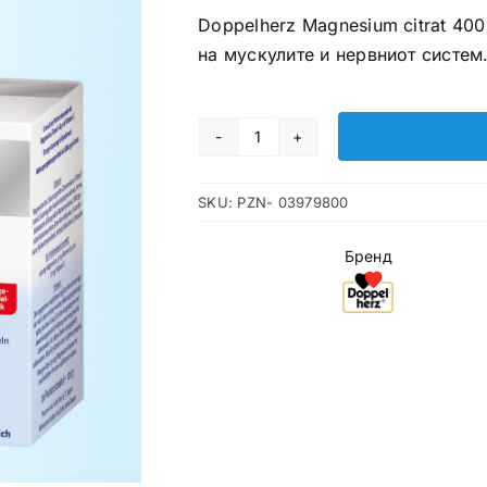
Doppelherz Magnesium citrat 4
на мускулите и нервниот систем
Doppelherz
Magnesium
SKU:
PZN- 03979800
citrat
400
Бренд
ќеси
количина