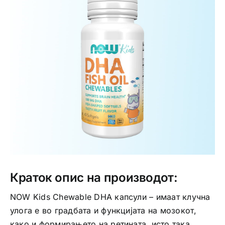
Интимно здравје
Лична хигиена
Медицински апрати
Нега на кожа
Краток опис на производот:
NOW Kids Chewable DHA капсули – имаат клучна
улога е во градбата и функцијата на мозокот,
како и формирањето на ретината, исто така