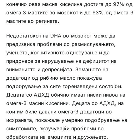
конечно оваа масна киселина достига до 97% од
омега 3 мастите во мозокот и до 93% од омега 3
мастите во ретината.
Недостатокот на DHA во мозокот може да
предизвика проблеми со размислувањето,
учењето, когнитивното однесување и да
придонесе за нарушување на дефицитот на
вниманието и депресијата. Земањето на
додатоци од рибино масло покажува
подобрување за сите горенаведени состојби.
Децата со АДХД обично имаат ниски нивоа на
омега-3 масни киселини. Децата со АДХД, на
кои им биле давани омега-3 додатоци во
исхраната, покажале умерено подобрување на
симптомите, вклучувајќи проблеми во
обработката на емоциите и дружењето.