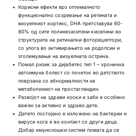
Корисни ефекти врз оптималното
функционално созревање на ретината и
визуелниот кортекс, DHA претставува 60-
80% од сите полинезаситени киселини во
структурата на ретинални фоторецептори,
со улога во активирањето на родопсин и
зголемување на визуелната острина.
Помал ризик за дијабетес тип 1 – хронична
автоимуна болест со почеток во детството
поврзана со абнормалности на
метаболизмот на простагландин.
Развојот на здрави коски и заби е особено
важен за активно и здраво дете.
Детето постојано е изложено на бактерии и
вируси кога е во контакт со други деца.
Добар имунолошки систем помага да се