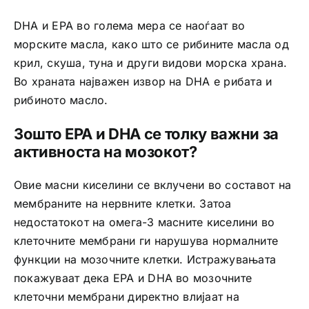
DHA и EPA во голема мера се наоѓаат во
морските масла, како што се рибините масла од
крил, скуша, туна и други видови морска храна.
Во храната најважен извор на DHA е рибата и
рибиното масло.
Зошто EPA и DHA се толку важни за
активноста на мозокот?
Овие масни киселини се вклучени во составот на
мембраните на нервните клетки. Затоа
недостатокот на омега-3 масните киселини во
клеточните мембрани ги нарушува нормалните
функции на мозочните клетки. Истражувањата
покажуваат дека EPA и DHA во мозочните
клеточни мембрани директно влијаат на