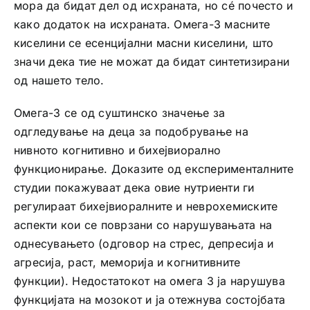
мора да бидат дел од исхраната, но сé почесто и
како додаток на исхраната. Омега-3 масните
киселини се есенцијални масни киселини, што
значи дека тие не можат да бидат синтетизирани
од нашето тело.
Омега-3 се од суштинско значење за
одгледување на деца за подобрување на
нивното когнитивно и бихејвиорално
функционирање. Доказите од експерименталните
студии покажуваат дека овие нутриенти ги
регулираат бихејвиоралните и неврохемиските
аспекти кои се поврзани со нарушувањата на
однесувањето (одговор на стрес, депресија и
агресија, раст, меморија и когнитивните
функции). Недостатокот на омега 3 ја нарушува
функцијата на мозокот и ја отежнува состојбата