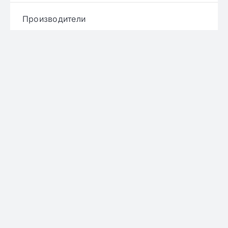
Производители
Брендови
Услови и правила
Политика за приватност
Политика за достава
Политика за враќање производ