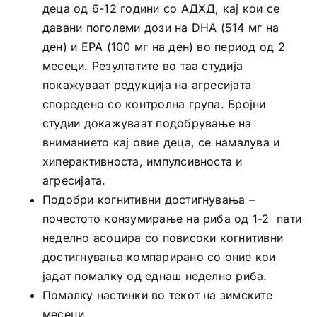
деца од 6-12 години со АДХД, кај кои се
давани поголеми дози на DHA (514 мг на
ден) и EPA (100 мг на ден) во период од 2
месеци. Резултатите во таа студија
покажуваат редукција на агресијата
споредено со контролна група. Бројни
студии докажуваат подобрување на
вниманието кај овие деца, се намалува и
хиперактивноста, импулсивноста и
агресијата.
Подобри когнитивни достигнувања –
почестото конзумирање на риба од 1-2 пати
неделно асоцира со повисоки когнитивни
достигнувања компарирано со оние кои
јадат помалку од еднаш неделно риба.
Помалку настинки во текот на зимските
месеци.