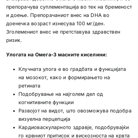
препорачува суплементација во тек на бременост
и доење. Препорачаниот внес на DHA во
доенечка возраст изнесува 100 мг/ден.
Зголемениот внес не претставува здравствен
ризик.
Улогата на Омега-3 масните киселини:
Клучната улога е во градбата и функцијата
на мозокот, како и формирањето на
ретината
Подобрување на најголем дел од
когнитивните функции
Развојот на видот, што овозможува подобра
визуелна перцепција
Кардиоваскуларното здравје, подобрувајќи
го крвниот притисок и вискозноста на крвта