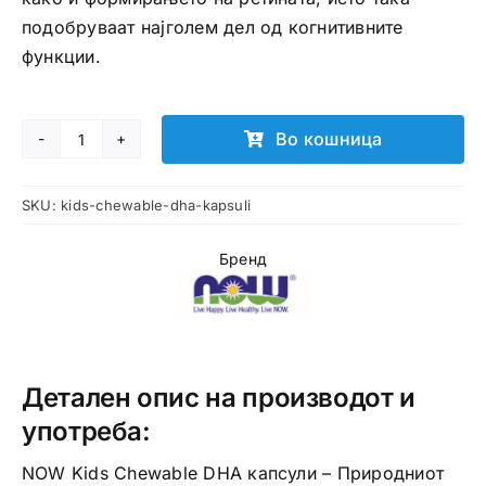
подобруваат најголем дел од когнитивните
функции.
Во кошница
Kids
Chewable
SKU:
kids-chewable-dha-kapsuli
DHA
капсули
Бренд
количина
Детален опис на производот и
употреба:
NOW Kids Chewable DHA капсули – Природниот