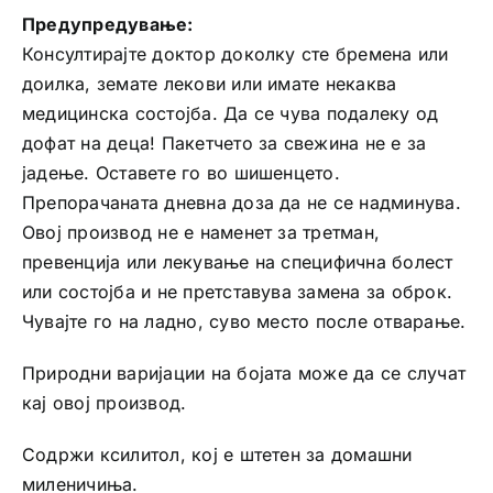
Предупредување:
Консултирајте доктор доколку сте бремена или
доилка, земате лекови или имате некаква
медицинска состојба. Да се чува подалеку од
дофат на деца! Пакетчето за свежина не е за
јадење. Оставете го во шишенцето.
Препорачаната дневна доза да не се надминува.
Овој производ не е наменет за третман,
превенција или лекување на специфична болест
или состојба и не претставува замена за оброк.
Чувајте го на ладно, суво место после отварање.
Природни варијации на бојата може да се случат
кај овој производ.
Содржи ксилитол, кој е штетен за домашни
миленичиња.