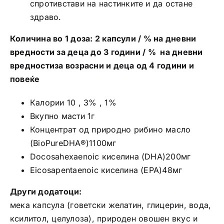
спротивстави на настинките и да остане
здраво.
Количина во 1 доза: 2 капсули / % на дневни
вредности за деца до 3 години / % на дневни
вредностиза возрасни и деца од 4 години и
повеќе
Калории 10 , 3% , 1%
Вкупно масти 1г
Концентрат од природно рибино масло
(BioPureDHA®)1100мг
Docosahexaenoic киселина (DHA)200мг
Eicosapentaenoic киселина (EPA)48мг
Други додатоци:
мека капсула (говетски желатин, глицерин, вода,
ксилитол, целулоза), природен овошен вкус и