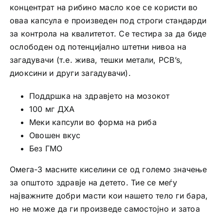
концентрат на рибино масло кое се користи во
оваа капсула е произведен под строги стандарди
за контрола на квалитетот. Се тестира за да биде
ослободен од потенцијално штетни нивоа на
загадувачи (т.е. жива, тешки метали, PCB’s,
диоксини и други загадувачи).
Поддршка на здравјето на мозокот
100 мг ДХА
Меки капсули во форма на риба
Овошен вкус
Без ГМО
Омега-3 масните киселини се од големо значење
за општото здравје на детето. Тие се меѓу
најважните добри масти кои нашето тело ги бара,
но не може да ги произведе самостојно и затоа