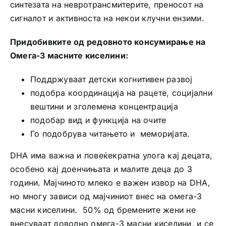
синтезата на невротрансмитерите, преносот на
сигналот и активноста на некои клучни ензими.
Придобивките од редовното консумирање на
Омега-3 масните киселини:
Поддржуваат детски когнитивен развој
подобра координација на рацете, социјални
вештини и зголемена концентрација
подобар вид и функција на очите
Го подобрува читањето и меморијата.
DHA има важна и повеќекратна улога кај децата,
особено кај доенчињата и малите деца до 3
години. Мајчиното млеко е важен извор на DHA,
но многу зависи од мајчиниот внес на омега-3
масни киселини. 50% од бремените жени не
внесуваат доволно омега-3 масни киселини, и се