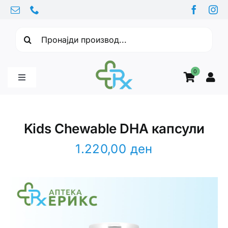
Skip
to
Барајте:
content
0
Toggle
Navigation
Бебе производи
Kids Chewable DHA капсули
Витамини
1.220,00
ден
Здравје
Здравствени проблеми