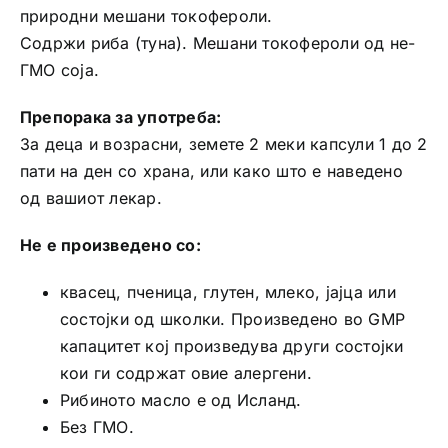
природни мешани токофероли.
Содржи риба (туна). Мешани токофероли од не-
ГМО соја.
Препорака за употреба:
За деца и возрасни, земете 2 меки капсули 1 до 2
пати на ден со храна, или како што е наведено
од вашиот лекар.
Не е произведено со:
квасец, пченица, глутен, млеко, јајца или
состојки од школки. Произведено во GMP
капацитет кој произведува други состојки
кои ги содржат овие алергени.
Рибиното масло е од Исланд.
Без ГМО.