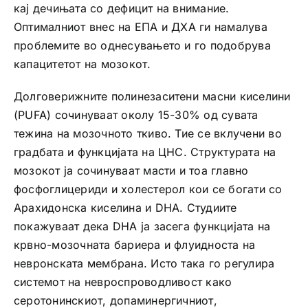
кај дечињата со дефицит на внимание.
Оптималниот внес на EПA и ДХА ги намалува
проблемите во однесувањето и го подобрува
капацитетот на мозокот.
Долговерижните полинезаситени масни киселини
(PUFA) сочинуваат околу 15-30% од сувата
тежина на мозочното ткиво. Тие се вклучени во
градбата и функцијата на ЦНС. Структурата на
мозокот ја сочинуваат масти и тоа главно
фосфоглицериди и холестерол кои се богати со
Арахидонска киселина и DHA. Студиите
покажуваат дека DHA ја засега функцијата на
крвно-мозочната бариера и флуидноста на
невронската мембрана. Исто така го регулира
системот на невроспроводливост како
серотонинскиот, допаминергичниот,