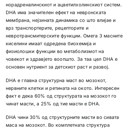
норадреналинскиот и ацветилхолинскиот систем.
DHA има значителен ефект на невронската
мембрана, нејзината динамика со што влијае и
врз транспортерите, рецепторите и
невротрансмитерските функции. Омега 3 масните
киселини имаат одредена биохемија и
физиолошки функции во метаболизмот на
човекот и здравјето воопшто. За таа цел DHA е
основен нутриент за детскиот раст и развој.
DHA е главна структурна маст во мозокот,
нервните клетки и ретината на окото. Интересен
факт е дека 60% од структурата на мозокот го
чинат масти, а 25% од тие масти е DHA.
DHA чини 30% од структурните масти во сивата
маса на мозокот. Во комплетната структура