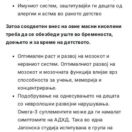
Имуниот систем, заштитувајќи ги децата од
алергии и астма во раното детство
Затоа соодветен внес на овие масни киселини
треба да се обезбеди уште во бременоста,
доењето и за време на детството.
Оптимален раст и развој на мозокот и
нервниот систем. Оптималниот развој на
мозокот и мозочната функција влијае врз
способноста за учење, меморија и
концентрирање.
Подобрување на однесувањето на децата
со невролошки развојни нарушувања.
Омега-3 суплементите може да ги намалат
симптомите на АДХД. Така во една
Јапонска студија испитувана е група на