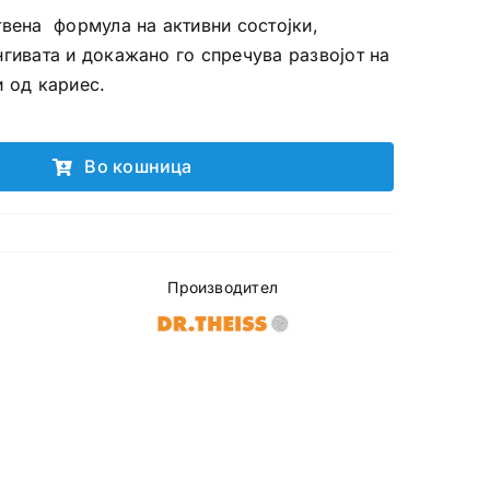
твена формула на активни состојки,
нгивата и докажано го спречува развојот на
и од кариес.
Во кошница
Производител