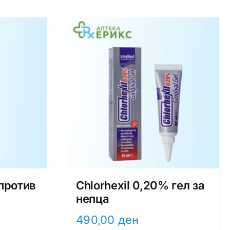
против
Chlorhexil 0,20% гел за
непца
490,00
ден