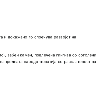
та и докажано го спречува развојот на
ис), забен камен, повлечена гингива со соголени
 напредната пародонтопатија со расклатеност на