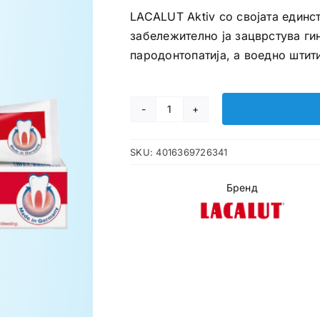
LACALUT Aktiv со својата единс
забележително ја зацврстува ги
пародонтопатија, а воедно штит
LACALUT
Aktiv
SKU:
4016369726341
паста
за
Бренд
заби
количина