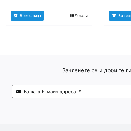
Во кошница
Детали
Во кош
Зачленете се и добијте 