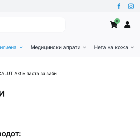
0
игиена
Медицински апрати
Нега на кожа
ALUT Aktiv паста за заби
и
водот: