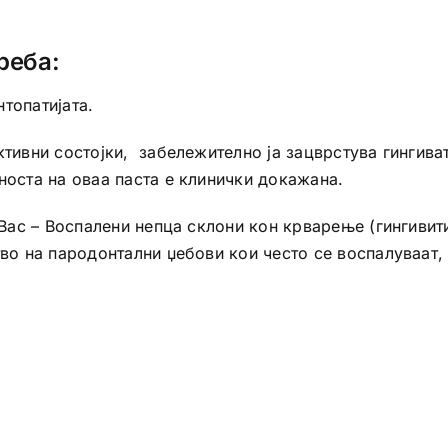
реба:
нтопатијата.
тивни состојки, забележително ја зацврстува гингива
носта на оваа паста е клинички докажана.
 Вас – Воспалени непца склони кон крварење (гингивит
тво на пародонтални џебови кои често се воспалуваат,