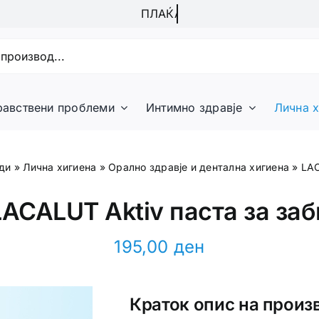
равствени проблеми
Интимно здравје
Лична х
ди
»
Лична хигиена
»
Орално здравје и дентална хигиена
»
LAC
LACALUT Aktiv паста за заб
195,00
ден
Краток опис на произ