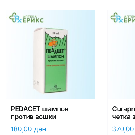
PEDACET шампон
Curapro
против вошки
четка 
180,00
ден
370,0