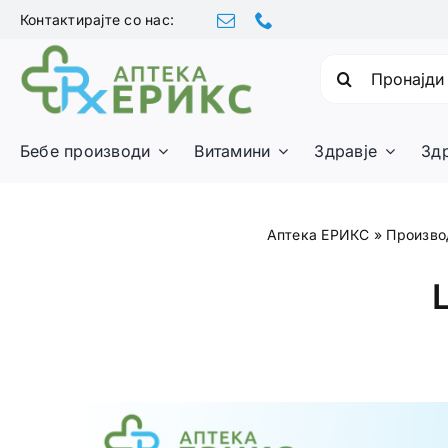
Skip
Контактирајте со нас:
to
content
Барајте:
Бебе производи
Витамини
Здравје
Зд
Аптека ЕРИКС
»
Произво