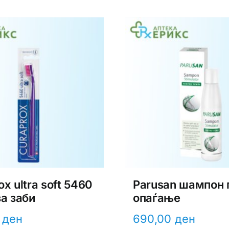
x ultra soft 5460
Parusan шампон 
за заби
опаѓање
0
ден
690,00
ден