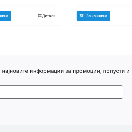
ница
Детали
Во кошница
ги најновите информации за промоции, попусти и