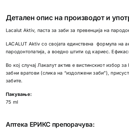
Детален опис на производот и упот
Lacalut Aktiv, паста за заби за превенција на пародо
LACALUT Aktiv со својата единствена формула на ак
пародонтопатија, а воедно штити од кариес. Ефикас
Во кој случај Лакалут актив е вистинскиот избор за
забни вратови (слика на “издолжени заби”), присус
забите.
Пакување:
75 ml
Аптека ЕРИКС препорачува: