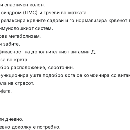
и спастичен колон.
 синдром (ПМС) и грчеви во матката.
 релаксира крвните садови и го нормализира крвенот 
имунолошкиот систем.
драв метаболизам.
и забите.
фикасност на дополнителниот витамин Д.
за во крвта.
обро расположение, серотонин.
функционира уште подобро кога се комбинира со витам
ла на стресот.
јата.
ти дневно.
евно доколку е потребно.