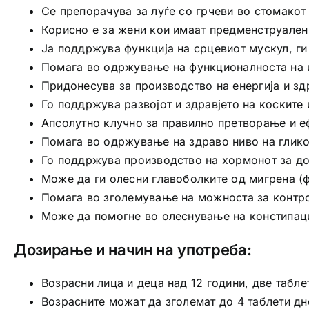
Се препорачува за луѓе со грчеви во стомакот 
Корисно е за жени кои имаат предменструален
Ja поддржува функција на срцевиот мускул, ги
Помага во одржување на функционалноста на 
Придонесува за производство на енергија и з
Го поддржува развојот и здравјето на коските 
Апсолутно клучно за правилно претворање и е
Помага во одржување на здраво ниво на глико
Го поддржува производство на хормонот за д
Може да ги олесни главоболките од мигрена (
Помага во зголемување на можноста за контро
Може да помогне во олеснување на констипаци
Дозирање и начин на употреба:
Возрасни лица и деца над 12 години, две табле
Возрасните можат да зголемат до 4 таблети дн