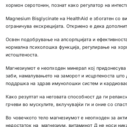
хормон серотонин, познат како регулатор на интес
Magnesium Bisglycinate на HealthAid е збогатен со 
ограничува екскрецијата. Откриено е дека дополни
Освен подобрување на апсорпцијата и ефективноста
нормална психолошка функција, регулирање на хор
истоштеноста.
Магнезиумот е неопходен минерал кој придонесува
заби, намалувањето на заморот и исцрпеноста што 
поддршка на здрав имунолошки систем и кардиова
Како резултат на неговата способност да ги релакс
грчеви во мускулите, вклучувајќи ги и оние со спа
Во човечкото тело магнезиумот е неопходен за акти
недостаток на магнезиум, витаминот Д не носи ник