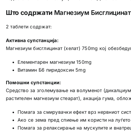
Што содржати
Магнезиум Бисглицинат 
2 таблети содржат:
Активна супстанција:
Магнезиум бисглицинат (хелат) 750mg кој обезбеду
Елементарен магнезиум 150mg
Витамин Б6 пиридоксин 5mg
Помошни супстанции:
Средство за зголемување на волуменот (дикалциум 
растителен магнезиум стеарат), акација гума, oбл
Помага за смирувачки ефект врз нервниот сис
Ако се зема пред спиење им користи на луѓет
Помага за релаксирање на мускулите и внатре