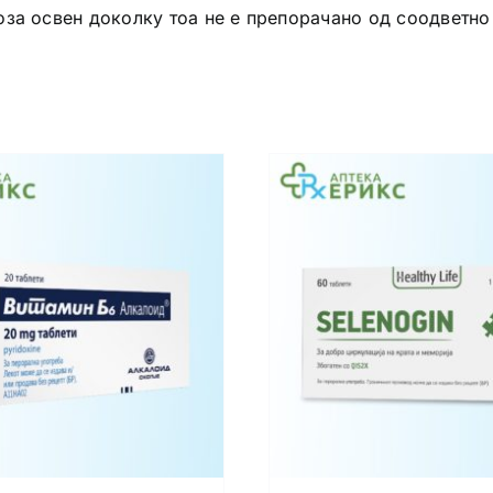
оза освен доколку тоа не е препорачано од соодветно