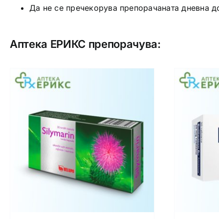
Да не се пречекорува препорачаната дневна д
Аптека ЕРИКС препорачува: