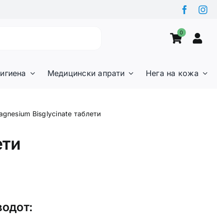
0
игиена
Медицински апрати
Нега на кожа
gnesium Bisglycinate таблети
ети
водот: