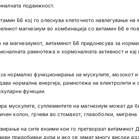
тиналната подвижност.
витамин Б6 кој го олеснува клеточното навлегување на 
телниот магнезиум во комбинација со витамин Б6 е по
 на магнезиумот, витаминот Б6 придонесува за норма
моналната рамнотежа и хормоналната активност и кај 
 за нормално функционирање на мускулите, мозокот и
дава нормална енергија, рамнотежа на електролити и с
скуларни функции.
ира мускулите, суплементите на магнезиум можат да би
стичен колон, грчеви во стомакот, главоболки, мигрен
вирање на сите ензими кои го претвораат витаминот Д
акви придобивки дури и ако се земат многу високи до