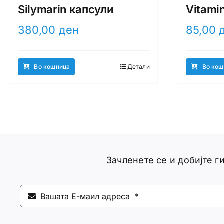
Silymarin капсули
Vitami
380,00
ден
85,00
Во кошница
Детали
Во кош
Зачленете се и добијте 