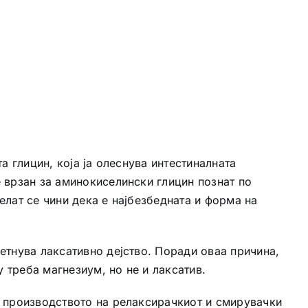
а глицин, која ја олеснува интестиналната
 врзан за аминокиселински глицин познат по
елат се чини дека е најбезбедната и форма на
етнува лаксативно дејство. Поради оваа причина,
у треба магнезиум, но не и лаксатив.
и производството на релаксирачкиот и смирувачки