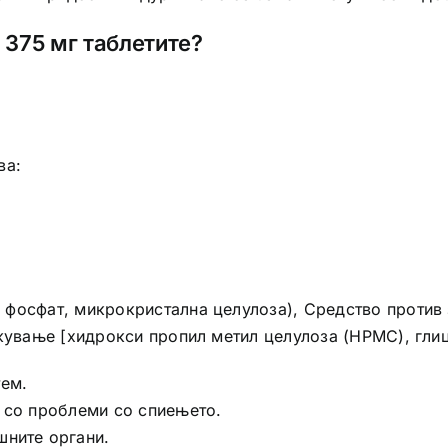
375 мг таблетите?
ва:
фосфат, микрокристална целулоза), Средство против 
ожување [хидрокси пропил метил целулоза (HPMC), гли
тем.
о со проблеми со спиењето.
шните органи.