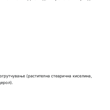
згрутчување (растителна стеарична киселина,
церол).