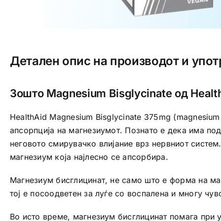
Детален опис на производот и упот
Зошто Magnesium Bisglycinate од Healt
HealthAid Magnesium Bisglycinate 375mg (magnesium 
апсорпција на магнезиумот. Познато е дека има по
неговото смирувачко влијание врз нервниот систем.
магнезиум која најлесно се апсорбира.
Магнезиум бисглицинат, не само што е форма на маг
тој е посоодветен за луѓе со воспалена и многу чув
Во исто време, магнезиум бисглицинат помага при 