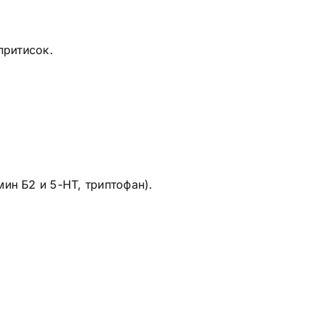
притисок.
ин Б2 и 5-HT, триптофан).