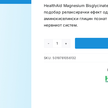
HealthAid Magnesium Bisglycinat
подобар релаксирачки ефект од 
аминокиселински глицин познат 
нервниот систем.
Magnesium
Bisglycinate
SKU:
5019781056132
таблети
количина