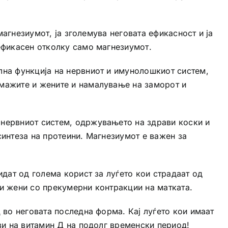
магнезиумот, ја зголемува неговата ефикасност и ја
ефикасен отколку само магнезиумот.
лна функција на нервниот и имунолошкиот систем,
мажите и жените и намалување на заморот и
 нервниот систем, одржувањето на здрави коски и
интеза на протеини. Магнезиумот е важен за
дат од голема корист за луѓето кои страдаат од
а и жени со прекумерни контракции на матката.
 во неговата последна форма. Кај луѓето кои имаат
зи на витамин Д на подолг временски период!