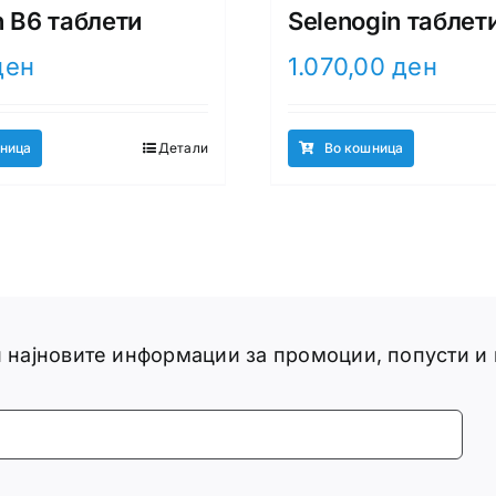
n B6 таблети
Selenogin таблет
ден
1.070,00
ден
ница
Детали
Во кошница
ги најновите информации за промоции, попусти и