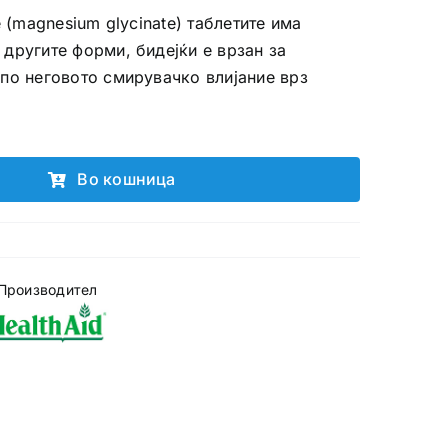
e (magnesium glycinate) таблетите има
другите форми, бидејќи е врзан за
по неговото смирувачко влијание врз
Во кошница
Производител