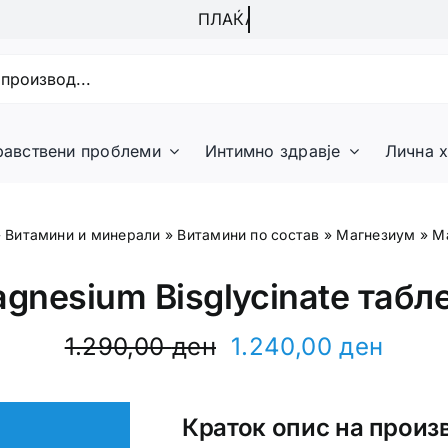
равствени проблеми
Интимно здравје
Лична х
»
Витамини и минерали
»
Витамини по состав
»
Магнезиум
»
Ma
gnesium Bisglycinate табл
1.290,00
ден
1.240,00
ден
Original
Current
price
price
was:
is:
Краток опис на произ
1.290,00 ден.
1.240,00 ден.