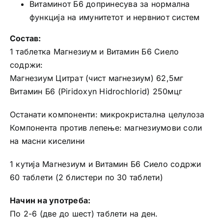
Витаминот Б6 допринесува за нормална
функција на имунитетот и нервниот систем
Состав:
1 таблетка Магнезиум и Витамин Б6 Сиело
содржи:
Магнезиум Цитрат (чист магнезиум) 62,5мг
Витамин Б6 (Piridoxyn Hidrochlorid) 250мцг
Останати компоненти: микрокристална целулоза
Компонента против лепење: магнезиумови соли
на масни киселини
1 кутија Магнезиум и Витамин Б6 Сиело содржи
60 таблети (2 блистери по 30 таблети)
Начин на употреба:
По 2-6 (две до шест) таблети на ден.