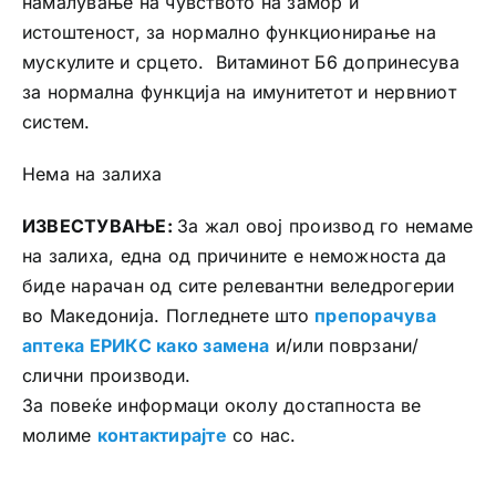
намалување на чувството на замор и
истоштеност, за нормално функционирање на
мускулите и срцето. Витаминот Б6 допринесува
за нормална функција на имунитетот и нервниот
систем.
Нема на залиха
ИЗВЕСТУВАЊЕ:
За жал овој производ го немаме
на залиха, една од причините е неможноста да
биде нарачан од сите релевантни веледрогерии
во Македонија. Погледнете што
препорачува
аптека ЕРИКС како замена
и/или поврзани/
слични производи.
За повеќе информаци околу достапноста ве
молиме
контактирајте
со нас.