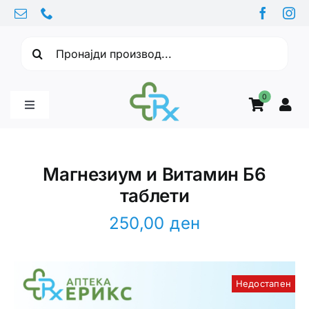
Skip
to
Барајте:
content
0
Toggle
Navigation
Бебе производи
Магнезиум и Витамин Б6
таблети
Витамини
250,00
ден
Здравје
Недостапен
Здравствени проблеми