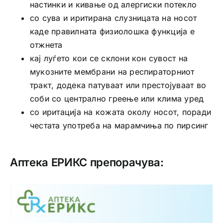
настинки и кивање од алергиски потекло
со сува и иритирана слузницата на носот
каде правилната физиолошка функција е
отжнета
кај луѓето кои се склони кон сувост на
мукозните мембрани на респираторниот
тракт, додека патуваат или престојуваат во
соби со централно греење или клима уред
со иритација на кожата околу носот, поради
честата употреба на марамчиња по пирсинг
Аптека ЕРИКС препорачува: