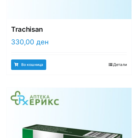
Trachisan
330,00
ден
Во кошница
Детали