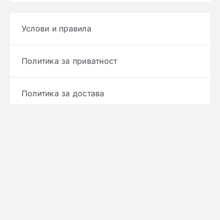
Услови и правила
Политика за приватност
Политика за достава
Политика за враќање производ
Политика за рефундирање
© Copyright 2022 - 2026 | Онлајн аптека ЕРИКС
сите права се задржани