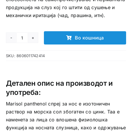
продукција на слуз кој го штити од сушење и
механички иритација (чад, прашина, итн).
Во кошница
Marisol
panthenol
SKU:
8606011742414
спреј
за
нос
количина
Детален опис на производот и
употреба:
Marisol panthenol спреј за нос е изотоничен
раствор на морска сол збогатен со цинк. Таа е
наменета за лица со влошена физиолошка
функција на носната слузница, како и одржување