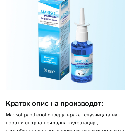
Интимно здравје
Лична хигиена
Медицински апрати
Нега на кожа
Краток опис на производот:
Marisol panthenol спреј ja враќа слузницата на
носот и својата природна хидратација,
способноста на самопрочистување и нормалната