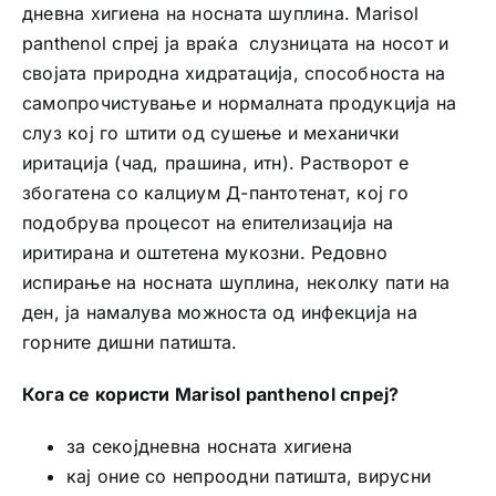
дневна хигиена на носната шуплина. Marisol
panthenol спреј ja враќа слузницата на носот и
својата природна хидратација, способноста на
самопрочистување и нормалната продукција на
слуз кој го штити од сушење и механички
иритација (чад, прашина, итн). Растворот е
збогатена со калциум Д-пантотенат, кој го
подобрува процесот на епителизација на
иритирана и оштетена мукозни. Редовно
испирање на носната шуплина, неколку пати на
ден, ја намалува можноста од инфекција на
горните дишни патишта.
Кога се користи Marisol panthenol спреј?
за секојдневна носната хигиена
кај оние со непроодни патишта, вирусни