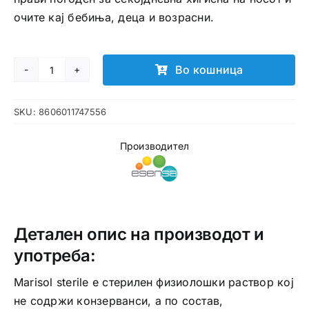
очите кај бебиња, деца и возрасни.
Во кошница
Marisol
sterile
SKU:
8606011747556
ампули
количина
Производител
Детален опис на производот и
употреба:
Marisol sterile е стерилен физиолошки раствор кој
не содржи конзерванси, а по состав,