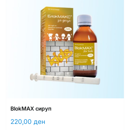
BlokMAX сируп
220,00
ден