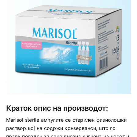
Интимно здравје
Лична хигиена
Медицински апрати
Нега на кожа
Краток опис на производот:
Marisol sterile ампулите се стерилен физиолошки
раствор кој не содржи конзерванси, што го
прави погоден за секојдневна хигиена на носот и