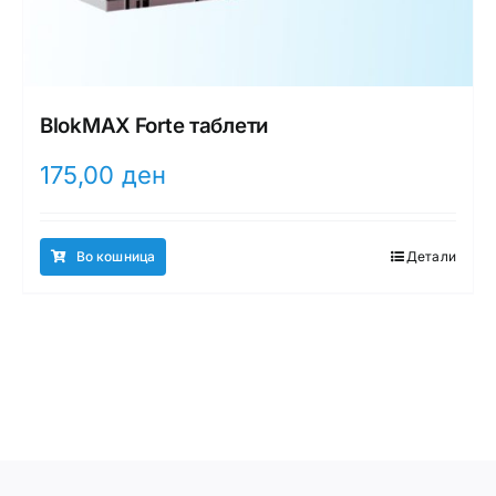
BlokMAX Forte таблети
175,00
ден
Во кошница
Детали