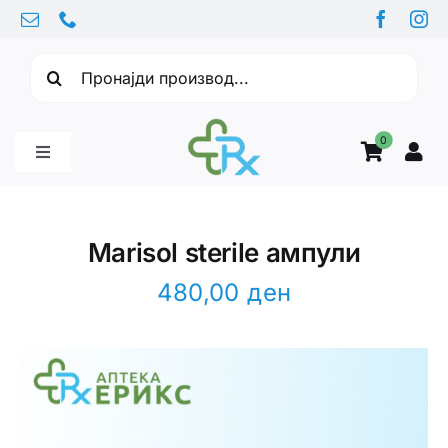
Skip
to
Барајте:
content
0
Toggle
Navigation
Бебе производи
Marisol sterile ампули
Витамини
480,00
ден
Здравје
Здравствени проблеми