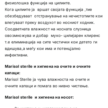
физиолошка функција на цилиите.
Кога цилиите ја вршат својата функција ,тие
обезбедуваат отстранување на нечистотиите кои
влегуваат преку воздухот во носниот ходник.
Соодветната влажност на носната слузница
овозмножува и добар муко- цилијарен клиренс
т.е елиминација на сите честички кои детето ги
вдишува,а меѓу кои има и потенцјално
инфективни.
Marisol sterile и хигиена на очите и очните
капаци:
Marisol Sterile ја чува влажноста на очите и
очните капаци и помага во нивно чистење.
Marisol sterile и хигиена на носот: