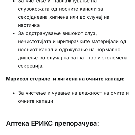
За чистење и навлажнување на
слузокожата од носните канали за
секојдневна хигиена или во случај на
настинка
За одстранување вишокот слуз,
нечистотијата и иритирачките материјали од
носниот канал и одржување на нормално
дишење во случај на затнат нос и зголемена
секреција.
Марисол стериле и хигиена на очните капаци:
За чистење и чување на влажност на очите и
очните капаци
Аптека ЕРИКС препорачува: