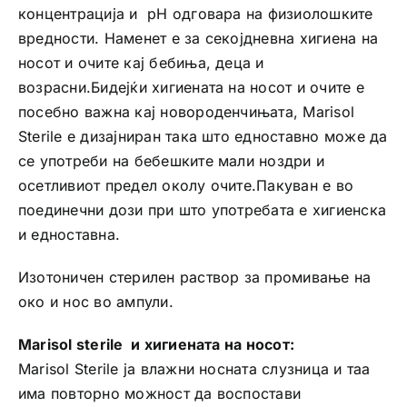
концентрација и pH одговара на физиолошките
вредности. Наменет е за секојдневна хигиена на
носот и очите кај бебиња, деца и
возрасни.Бидејќи хигиената на носот и очите е
посебно важна кај новороденчињата, Marisol
Sterile е дизајниран така што едноставно може да
се употреби на бебешките мали ноздри и
осетливиот предел околу очите.Пакуван е во
поединечни дози при што употребата е хигиенска
и едноставна.
Изотоничен стерилен раствор за промивање на
око и нос во ампули.
Marisol sterile и хигиената на носот:
Marisol Sterile ја влажни носната слузница и таа
има повторно можност да воспостави