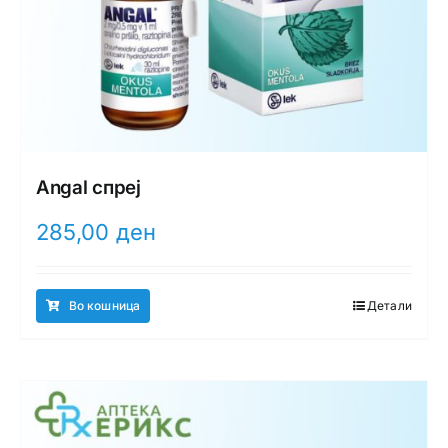
Angal спреј
285,00
ден
Во кошница
Детали