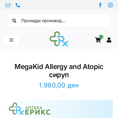
Skip
to
Барајте:
content
0
Toggle
Navigation
Бебе производи
MegaKid Allergy and Atopic
сируп
Витамини
1.980,00
ден
Здравје
Здравствени проблеми