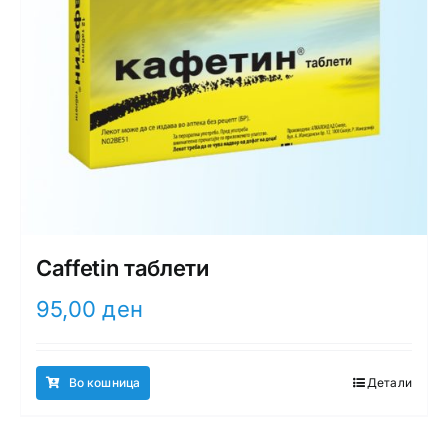
Caffetin таблети
95,00
ден
Во кошница
Детали