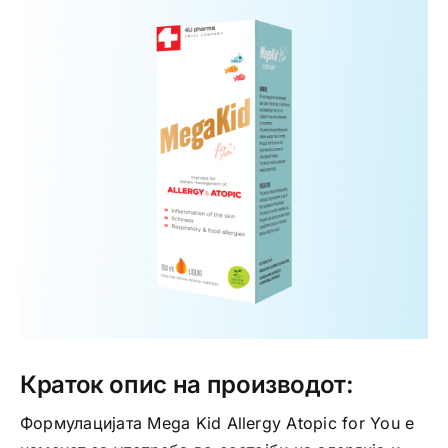
Интимно здравје
Лична хигиена
Медицински апрати
Нега на кожа
Краток опис на производот:
Формулацијата Mega Kid Allergy Atopic for You е