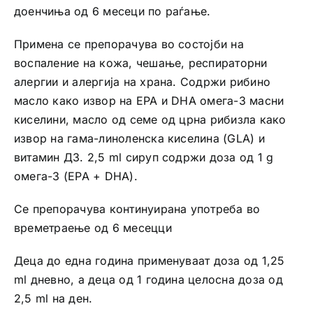
доенчиња од 6 месеци по раѓање.
Примена се препорачува во состојби на
воспаление на кожа, чешање, респираторни
алергии и алергија на храна. Содржи рибино
масло како извор на EPA и DHA омега-3 масни
киселини, масло од семе од црна рибизла како
извор на гама-линоленска киселина (GLA) и
витамин Д3. 2,5 ml сируп содржи доза од 1 g
oмега-3 (EPA + DHA).
Се препорачува континуирана употреба во
времетраење од 6 месецци
Деца до една година применуваат доза од 1,25
ml дневно, а деца од 1 година целосна доза од
2,5 ml на ден.