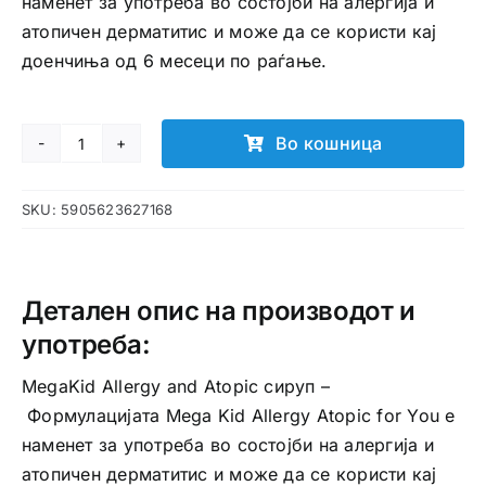
наменет за употреба во состојби на алергија и
атопичен дерматитис и може да се користи кај
доенчиња од 6 месеци по раѓање.
Во кошница
MegaKid
Allergy
SKU:
5905623627168
and
Atopic
сируп
количина
Детален опис на производот и
употреба:
MegaKid Allergy and Atopic сируп –
Формулацијата Mega Kid Allergy Atopic for You е
наменет за употреба во состојби на алергија и
атопичен дерматитис и може да се користи кај