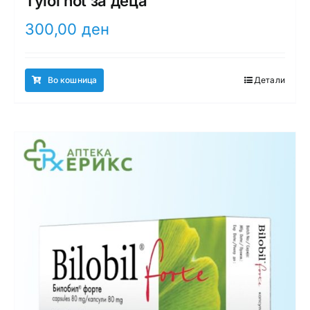
Tylol hot за деца
300,00
ден
Во кошница
Детали