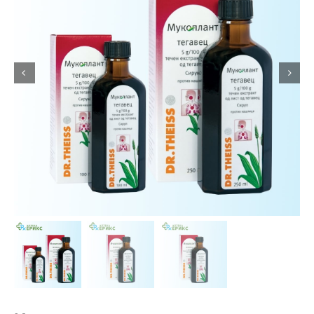
Интимно здравје
Лична хигиена
Медицински апрати
Нега на кожа