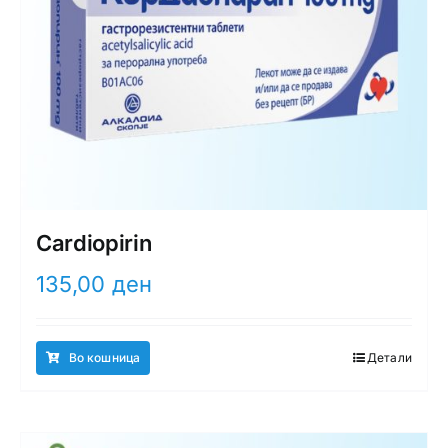
Cardiopirin
135,00
ден
Во кошница
Детали