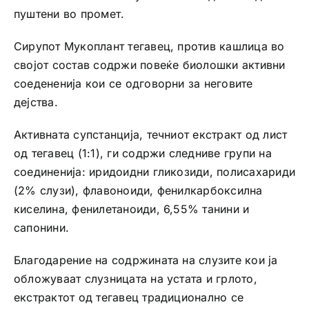
пуштени во промет.
Сирупот Мукоплант тегавец, против кашлица во
својот состав содржи повеќе биолошки активни
соедененија кои се одговорни за неговите
дејства.
Активната супстанција, течниот екстракт од лист
од тегавец (1:1), ги содржи следниве групи на
соединенија: иридоидни гликозиди, полисахариди
(2% слузи), флавоноиди, фенилкарбоксилна
киселина, фенилетаноиди, 6,55% танини и
сапонини.
Благодарение на содржината на слузите кои ја
обложуваат слузницата на устата и грлото,
екстрактот од тегавец традиционално се