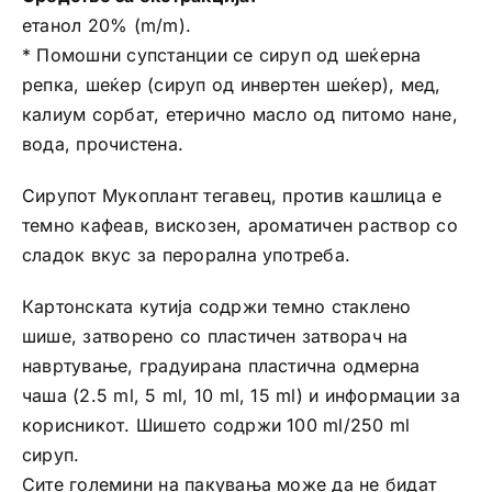
етанол 20% (m/m).
* Помошни супстанции се сируп од шеќерна
репка, шеќер (сируп од инвертен шеќер), мед,
калиум сорбат, етерично масло од питомо нане,
вода, прочистена.
Сирупот Мукоплант тегавец, против кашлица е
темно кафеав, вискозен, ароматичен раствор со
сладок вкус за перорална употреба.
Картонската кутија содржи темно стакленo
шише, затворено со пластичен затворач на
навртување, градуирана пластична одмерна
чаша (2.5 ml, 5 ml, 10 ml, 15 ml) и информации за
корисникот. Шишето содржи 100 ml/250 ml
сируп.
Сите големини на пакувања може да не бидат