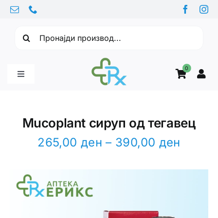
Skip
to
Барајте:
content
0
Toggle
Navigation
Бебе производи
Mucoplant сируп од тегавец
Витамини
Price
265,00
ден
–
390,00
ден
range:
265,0
Здравје
throug
390,0
Здравствени проблеми