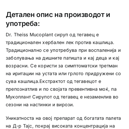
Детален опис на производот и
употреба:
Dr. Theiss Mucoplant сируп од тегавец е
традиционален хербален лек против кашлица.
Традиционално се употребува при воспаленија и
заболувања на дишните патишта и кај деца и кај
возрасни. Се користи за симптоматски третман
на иритации на устата или грлото придружени со
сува кашлица.Екстрактот од тегавецот е
препознатлив и по својата превентивна моќ, па
Мукоплант Сирупот од тегавец е незаменлив во
сезони на настинки и вирози.
Уникатноста на овој препарат од богатата палета
на Д-р Тајс, покрај високата концентрација на