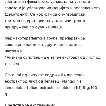
заштититен филм врз слузницата на устата и
грлото и ја ублажува иритацијата и воспалението
(демулсент). Се користи за симптоматски
третман на иритации на устата или грлото
придружени со сува кашлица.
Фармакотерапевтска група: препарати за
кашлица и настинка, други препарати за
настинка.
*Активна супстанција е течен екстракт од лист од
тегавец.
Секој ml од сирупот содржи 64 mg течен
екстракт од лист од тегавец (Plantaginis
lanceolatae folium extractum fluidum (1:1) 5 g/100
g.
Средство за екстракција: