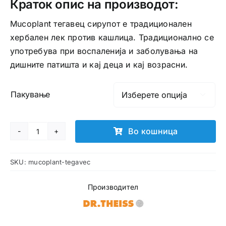
Краток опис на производот:
Mucoplant тегавец сирупот е традиционален
хербален лек против кашлица. Традиционално се
употребува при воспаленија и заболувања на
дишните патишта и кај деца и кај возрасни.
Пакување

Во кошница
Mucoplant
сируп
SKU:
mucoplant-tegavec
од
тегавец
Производител
количина