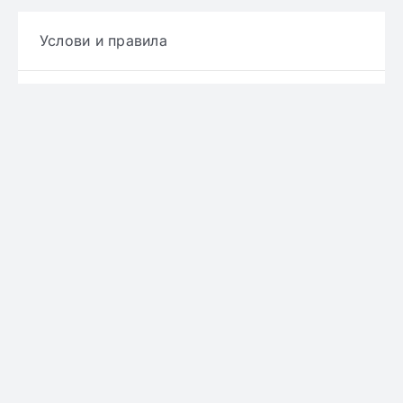
Услови и правила
Политика за приватност
Политика за достава
Политика за враќање производ
Политика за рефундирање
© Copyright 2022 - 2026 | Онлајн аптека ЕРИКС
сите права се задржани