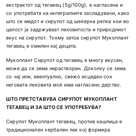
екстрактот од тегавец (5g/100g), е нагласена и
со употребата на интегралните засладувачи, како
што се медот и сирупот од шеќерна репка кои во
целост ја задржуваат лековитоста и природниот
вкус на сирупот. Токму затоа сирупот Мукоплант
тегавец е омилен кај децата.
Мукоплант Сирупот од тегавец е многу вкусен,
може да се зема нерастворен. Доколку се зема
со чај или, евентуално, свежо исцеден сок
неговата лековита моќ има нагласено дејство.
ШТО ПРЕТСТАВУВА СИРУПОТ МУКОПЛАНТ
ТЕГАВЕЦ И ЗА ШТО СЕ УПОТРЕБУВА?
Сирупот Мукоплант тегавец, против кашлица е
традиционален хербален лек кој формира