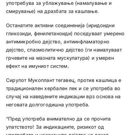
употребува за ублажување (намалување и
смирување) на дразбата за кашлање.
Останатите активни соединенија (иридоидни
гликозиди, фенилетаноиди) поседуваат умерено
антимикробно дејство, антиинфламаторно
дејство, спазмолитично дејство (ги намалуваат
грчевите на мазната мускулатура) и умерен
ефект на имуниот систем.
Сирупот Мукоплант тегавец, против кашлица е
традиционален хербален лек и се употреба во
случај на наведените индикации врз основа на
неговата долгогодишна употреба.
“Пред употреба внимателно да се прочита
упатството! За индикациите, ризикот од