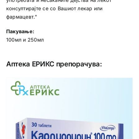
употребата и несаканите дејства на лекот
консултирајте се со Вашиот лекар или
фармацевт.”
Пакување:
100мл и 250мл
Аптека ЕРИКС препорачува: