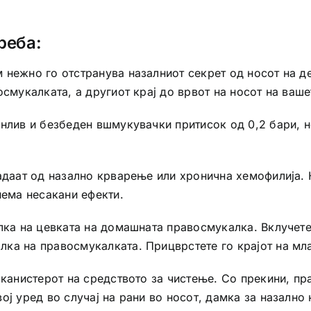
реба:
 нежно го отстранува назалниот секрет од носот на 
осмукалката, а другиот крај до врвот на носот на ваше
енлив и безбеден вшмукувачки притисок од 0,2 бари, 
адаат од назално крварење или хронична хемофилија. Н
нема несакани ефекти.
лка на цевката на домашната правосмукалка. Вклучете
ка на правосмукалката. Прицврстете го крајот на мла
 канистерот на средството за чистење. Со прекини, п
ој уред во случај на рани во носот, дамка за назално