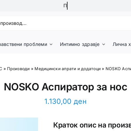
равствени проблеми
Интимно здравје
Лична х
С
»
Производи
»
Медицински апрати и додатоци
»
NOSKO Аспи
NOSKO Аспиратор за нос
1.130,00
ден
Краток опис на произ