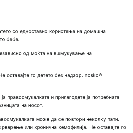
детето со едноставно користење на домашна
то бебе.
независно од моќта на вшмукување на
е оставајте го детето без надзор. nosko®
 ја правосмукалката и прилагодете ја потребната
зницата на носот.
равосмукалката може да се повтори неколку пати.
 крварење или хронична хемофилија. Не оставајте го