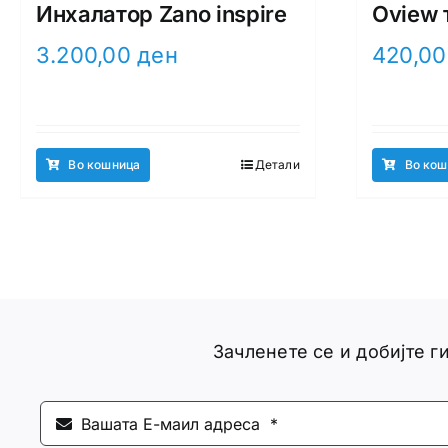
Инхалатор Zano inspire
Oview 
3.200,00
ден
420,0
Во кошница
Детали
Во кош
Зачленете се и добијте 