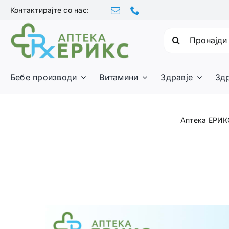
Skip
Контактирајте со нас:
to
content
Барајте:
Бебе производи
Витамини
Здравје
Зд
Аптека ЕРИК