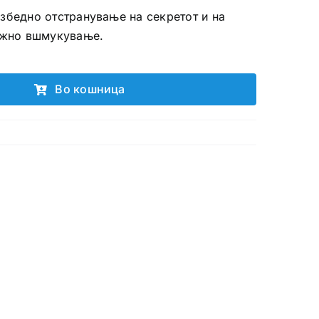
збедно отстранување на секретот и на
нежно вшмукување.
Во кошница