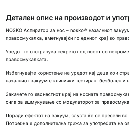
Детален опис на производот и упот
NOSKO Аспиратор за нос – nosko® назалниот вакуум
правосмукалка, вметнувајќи го едниот крај во прав
Уредот го отстранува секретот од носот со непром
правосмукалката.
Избегнувајте користење на уредот кај деца кои стр
назалниот вакуум е клинички тестиран, безболен и 
Закачете го ѕвонестиот крај на носната правосмука
сила за вшмукување со модулаторот за правосмукал
Поради ефектот на вакуум, слузта ќе се пресели во
Потребна е дополнителна грижа за употребата на ов