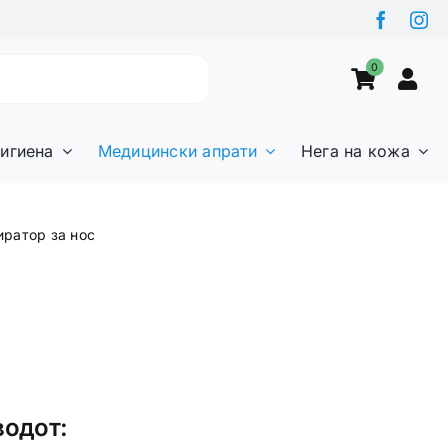
0
игиена
Медицински апрати
Нега на кожа
ратор за нос
водот: