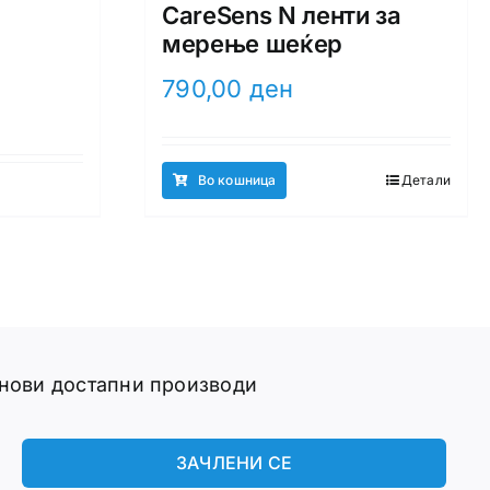
CareSens N ленти за
мерење шеќер
790,00
ден
Во кошница
Детали
 нови достапни производи
ЗАЧЛЕНИ СЕ