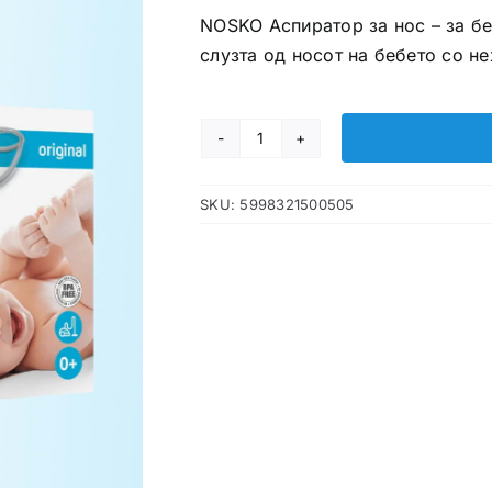
NOSKO Аспиратор за нос – за бе
слузта од носот на бебето со 
NOSKO
Аспиратор
SKU:
5998321500505
за
нос
количина