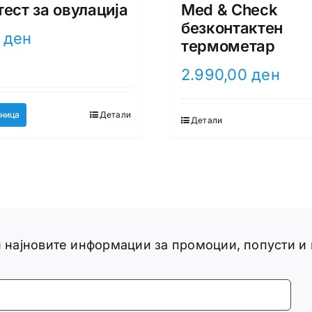
тест за овулација
Med & Check
безконтактен
0
ден
термометар
2.990,00
ден
ница
Детали
Детали
ги најновите информации за промоции, попусти и