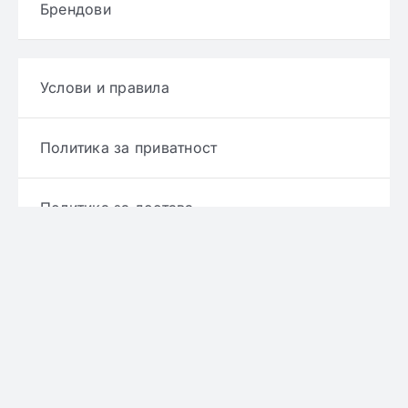
Брендови
Услови и правила
Политика за приватност
Политика за достава
Политика за враќање производ
Политика за рефундирање
© Copyright 2022 - 2026 | Онлајн аптека ЕРИКС