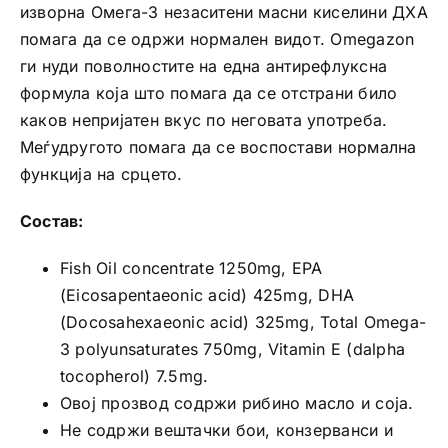
изворна Омега-3 незаситени масни киселини ДХА
помага да се одржи нормален видот. Omegazon
ги нуди поволностите на една антирефлуксна
формула ко­ја што помага да се отстрани било
каков непријатен вкус по неговата употреба.
Меѓудругото помага да се воспостави нормална
функција на срцето.
Состав:
Fish Oil concentrate 1250mg, EPA
(Eicosapentaeonic acid) 425mg, DHA
(Docosahexaeonic acid) 325mg, Total Omega­
3 polyunsaturates 750mg, Vitamin E (d­alpha
tocopherol) 7.5mg.
Овој прозвод содржи рибино масло и соја.
Не содржи вештачки бои, конзерванси и