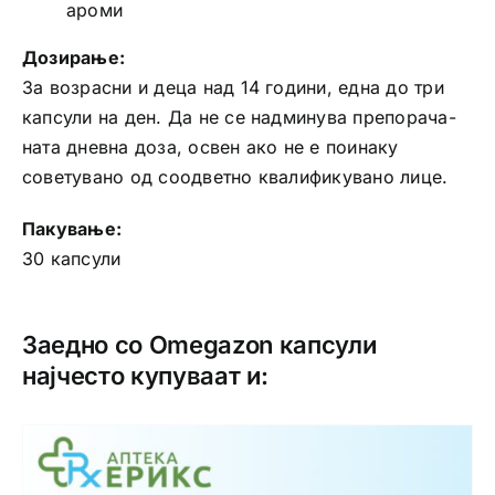
ароми
Дозирање:
За возрасни и деца над 14 години, една до три
капсули на ден. Да не се надминува препорача­
на­та дневна доза, освен ако не е поинаку
советувано од соодветно квалифику­ва­но лице.
Пакување:
30 капсули
Заедно со Omegazon капсули
најчесто купуваат и: