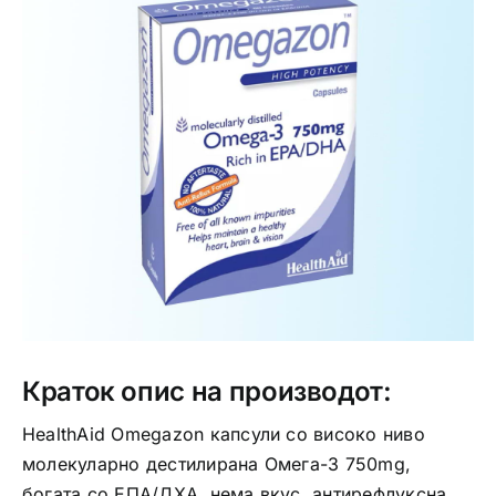
Интимно здравје
Лична хигиена
Медицински апрати
Нега на кожа
Краток опис на производот:
HealthAid Omegazon капсули со високо ниво
молекуларно дестилирана Омега-3 750mg,
богата со ЕПА/ДХА, нема вкус, антирефлуксна