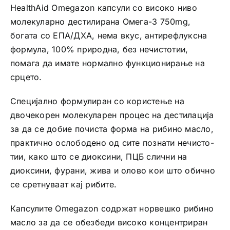
HealthAid Omegazon капсули со високо ниво
молекуларно дестилирана Омега-3 750mg,
богата со ЕПА/ДХА, нема вкус, антирефлуксна
формула, 100% природна, без нечистотии,
помага да имате нормално функционирање на
срцето.
Специјално формулиран со користење на
двочекорен молекуларен процес на дестилација
за да се добие почиста форма на рибино масло,
практично ослободенo од сите познати нечисто­
тии, како што се диоксини, ПЦБ слични на
диоксини, фурани, жива и олово кои што обично
се сретнуваат кај рибите.
Капсулите Omegazon содржат норвешко рибино
масло за да се обез­бе­ди високо концентриран