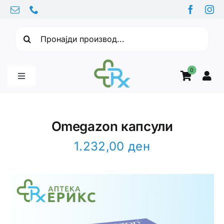
Skip
to
Барајте:
content
0
Toggle
Navigation
Бебе производи
Omegazon капсули
Витамини
1.232,00
ден
Здравје
Здравствени проблеми