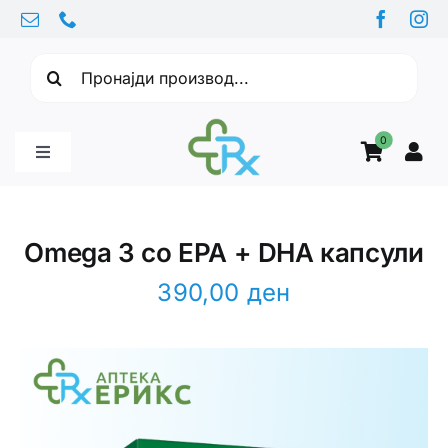
Skip
to
Барајте:
content
0
Toggle
Navigation
Бебе производи
Omega 3 со EPA + DHA капсули
Витамини
390,00
ден
Здравје
Здравствени проблеми