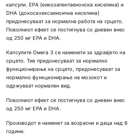
капсули. EPA (еикозапентаенонска киселина) и
DHA (докосахексаеноична киселина)
придонесуваат за нормална работа на срцето.
Поволниот ефект се постигнува со дневен внес
од 250 мг EPA и DHA.
Капсулите Омега 3 се наменети за здравјето на
срцето. Тие придонесуваат за нормално
функционирање на срцето, придонесуваат за
нормално функционирање на мозокот и
одржуваат нормален вид.
Поволниот ефект се постигнува со дневен внес
од 250 мг EPA и DHA.
Производот е наменет за возрасни и деца над 6
години.