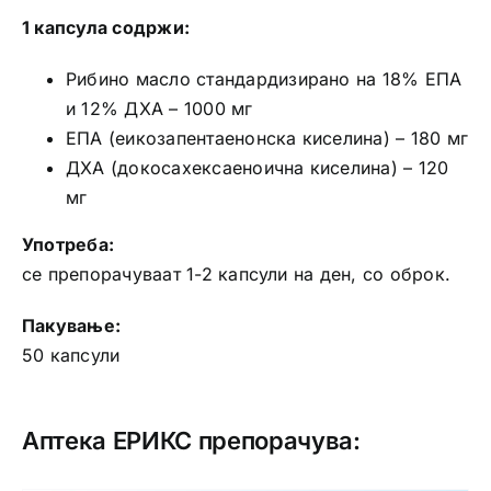
1 капсула содржи:
Рибино масло стандардизирано на 18% ЕПА
и 12% ДХА – 1000 мг
ЕПА (еикозапентаенонска киселина) – 180 мг
ДХА (докосахексаеноична киселина) – 120
мг
Употреба:
се препорачуваат 1-2 капсули на ден, со оброк.
Пакување:
50 капсули
Аптека ЕРИКС препорачува: