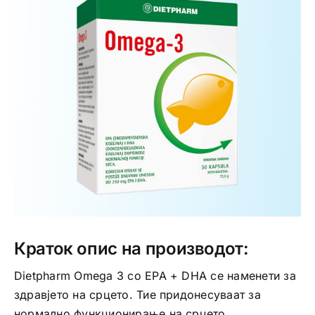
Интимно здравје
Лична хигиена
Медицински апрати
Нега на кожа
Краток опис на производот:
Dietpharm Omega 3 со EPA + DHA се наменети за
здравјето на срцето. Тие придонесуваат за
нормално функционирање на срцето,