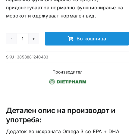
придонесуваат за нормално функционирање на
мозокот и одржуваат нормален вид.
Во кошница
Omega
3
SKU:
3858881240483
со
EPA
Производител
+
DHA
капсули
количина
Детален опис на производот и
употреба:
Додаток во исхраната Omega 3 со EPA + DHA