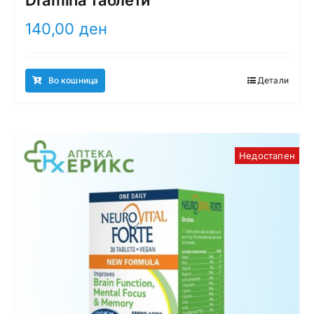
140,00
ден
Во кошница
Детали
Недостапен