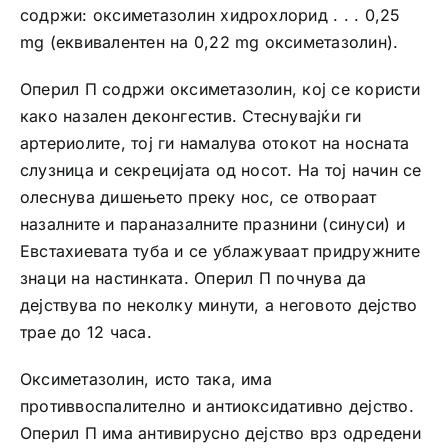
содржи: оксиметазолин хидрохлорид . . . 0,25
mg (еквивалентен на 0,22 mg оксиметазолин).
Оперил П содржи оксиметазолин, кој се користи
како назален деконгестив. Стеснувајќи ги
артериолите, тој ги намалува отокот на носната
слузница и секрецијата од носот. На тој начин се
олеснува дишењето преку нос, се отвораат
назалните и параназалните празнини (синуси) и
Евстахиевата туба и се ублажуваат придружните
знаци на настинката. Оперил П почнува да
дејствува по неколку минути, а неговото дејство
трае до 12 часа.
Оксиметазолин, исто така, има
противвоспалително и антиоксидативно дејство.
Оперил П има антивирусно дејство врз одредени