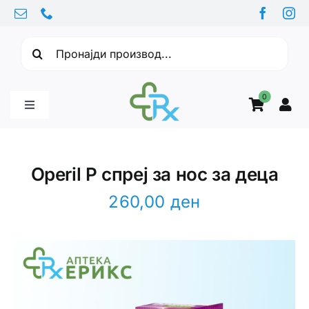
Skip
to
Барајте:
content
0
Toggle
Navigation
Бебе производи
Operil P спреј за нос за деца
Витамини
260,00
ден
Здравје
Здравствени проблеми