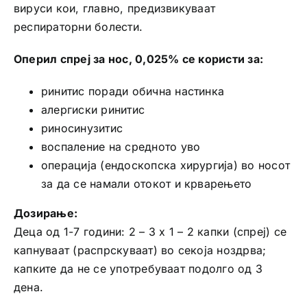
вируси кои, главно, предизвикуваат
респираторни болести.
Оперил спреј за нос, 0,025% се користи за:
ринитис поради обична настинка
алергиски ринитис
риносинузитис
воспаление на средното уво
операција (ендоскопска хирургија) во носот
за да се намали отокот и крварењето
Дозирање:
Деца од 1-7 години: 2 – 3 x 1 – 2 капки (спреј) се
капнуваат (распрскуваат) во секоја ноздрва;
капките да не се употребуваат подолго од 3
дена.