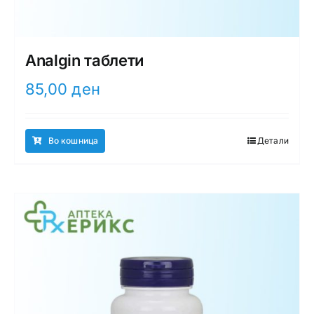
Analgin таблети
85,00
ден
Во кошница
Детали