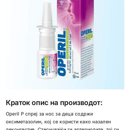
Интимно здравје
Лична хигиена
Медицински апрати
Нега на кожа
Краток опис на производот:
Operil P спреј за нос за деца содржи
оксиметазолин, кој се користи како назален
деконгестив. Стеснувајќи ги артериолите, тој ги