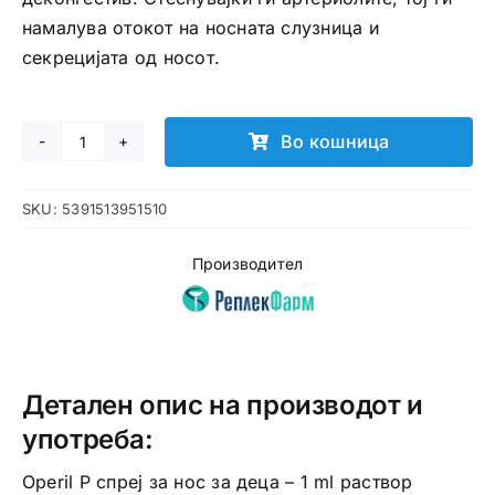
намалува отокот на носната слузница и
секрецијата од носот.
Во кошница
Operil
P
SKU:
5391513951510
спреј
за
Производител
нос
за
деца
количина
Детален опис на производот и
употреба:
Operil P спреј за нос за деца – 1 ml раствор