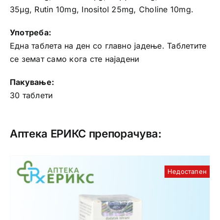
35μg, Rutin 10mg, Inositol 25mg, Choline 10mg.
Употреба:
Една таблета на ден со главно јадење. Таблетите
се земат само кога сте најадени
Пакување:
30 таблети
Аптека ЕРИКС препорачува:
Недостапен