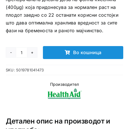
(400μg) која придонесува за нормален раст на
плодот заедно со 22 останати корисни состојки
што дава оптимална хранлива вредност за сите
фази на бременоста и раното мајчинство.
Во кошница
PREGNAZON
таблети
SKU:
5019781041473
количина
Производител
Детален опис на производот и