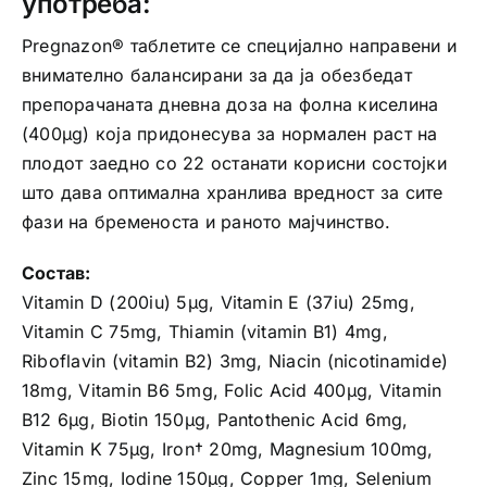
употреба:
Pregnazon® таблетите се специјално направени и
внимателно балансирани за да ја обезбедат
препорачаната дневна доза на фолна киселина
(400μg) која придонесува за нормален раст на
плодот заедно со 22 останати корисни состојки
што дава оптимална хранлива вредност за сите
фази на бременоста и раното мајчинство.
Состав:
Vitamin D (200iu) 5μg, Vitamin E (37iu) 25mg,
Vitamin C 75mg, Thiamin (vitamin B1) 4mg,
Riboflavin (vitamin B2) 3mg, Niacin (nicotinamide)
18mg, Vitamin B6 5mg, Folic Acid 400μg, Vitamin
B12 6μg, Biotin 150μg, Pantothenic Acid 6mg,
Vitamin K 75μg, Iron† 20mg, Magnesium 100mg,
Zinc 15mg, Iodine 150μg, Copper 1mg, Selenium