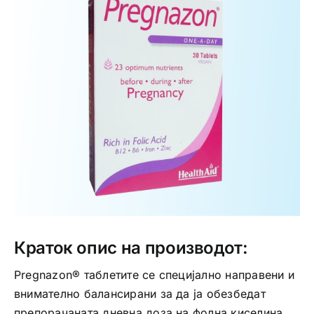
Интимно здравје
Лична хигиена
Медицински апрати
Нега на кожа
Краток опис на производот:
Pregnazon® таблетите се специјално направени и
внимателно балансирани за да ја обезбедат
препорачаната дневна доза на фолна киселина