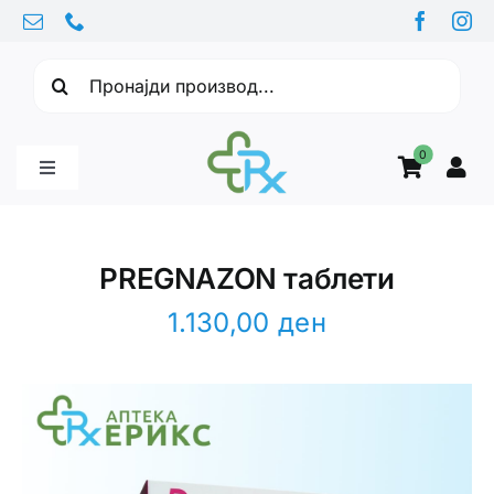
Skip
to
Барајте:
content
0
Toggle
Navigation
Бебе производи
PREGNAZON таблети
Витамини
1.130,00
ден
Здравје
Здравствени проблеми