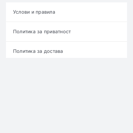
Услови и правила
Политика за приватност
Политика за достава
Политика за враќање производ
Политика за рефундирање
© Copyright 2022 - 2026 | Онлајн аптека ЕРИКС
сите права се задржани