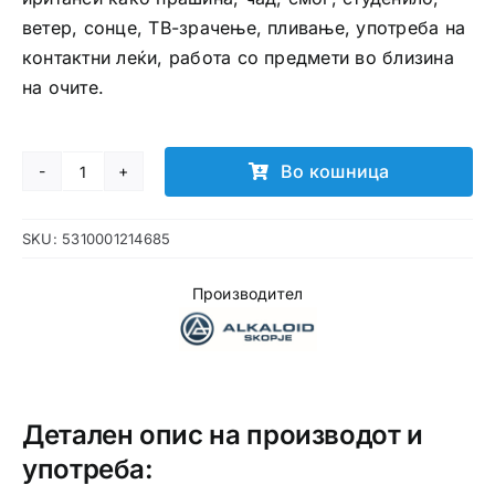
ветер, сонце, ТВ-зрачење, пливање, употреба на
контактни леќи, работа со предмети во близина
на очите.
Во кошница
Proculin
капки
SKU:
5310001214685
за
очи
Производител
количина
Детален опис на производот и
употреба: