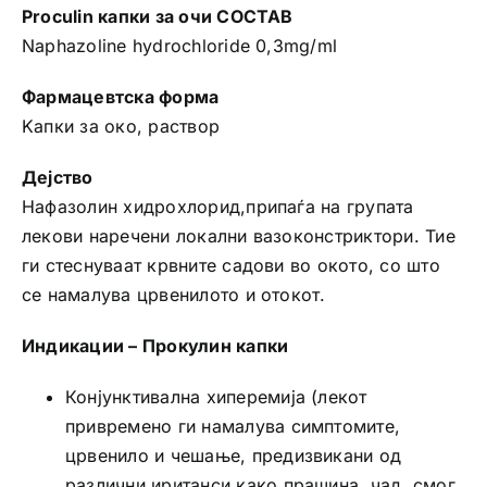
Proculin капки за очи СОСТАВ
Naphazoline hydrochloride 0,3mg/ml
Фармацевтска форма
Kапки за око, раствор
Дејство
Нафазолин хидрохлорид,припаѓа на групата
лекови наречени локални вазоконстриктори. Тие
ги стеснуваат крвните садови во окото, со што
се намалува црвенилото и отокот.
Индикации – Прокулин капки
Конјунктивална хиперемија (лекот
привремено ги намалува симптомите,
црвенило и чешање, предизвикани од
различни иританси како прашина, чад, смог,