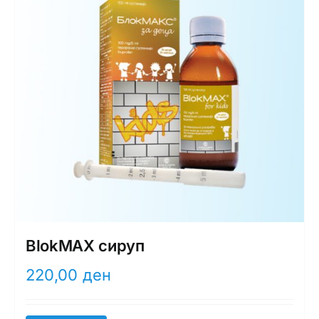
BlokMAX сируп
220,00
ден