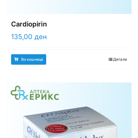
Cardiopirin
135,00
ден
Во кошница
Детали