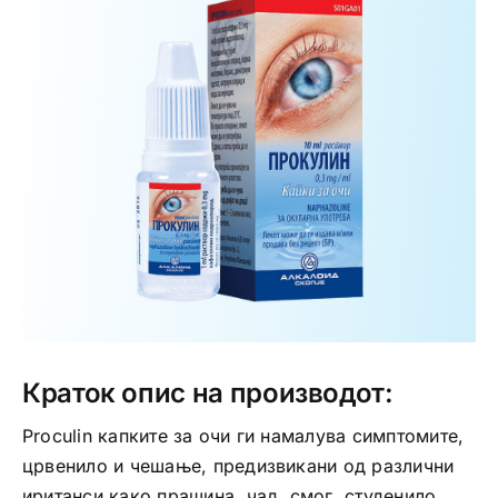
Интимно здравје
Лична хигиена
Медицински апрати
Нега на кожа
Краток опис на производот:
Proculin капките за очи ги намалува симптомите,
црвенило и чешање, предизвикани од различни
иританси како прашина, чад, смог, студенило,