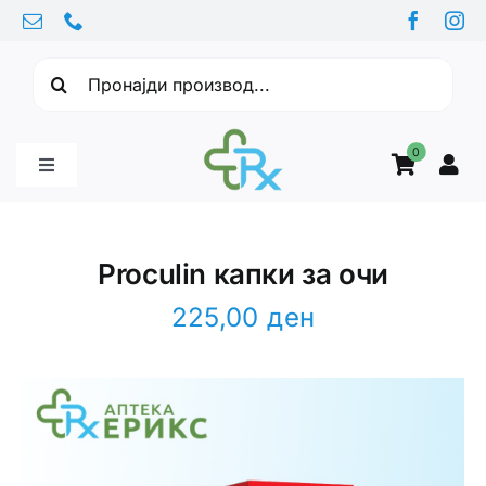
Skip
to
Барајте:
content
0
Toggle
Navigation
Бебе производи
Proculin капки за очи
Витамини
225,00
ден
Здравје
Здравствени проблеми