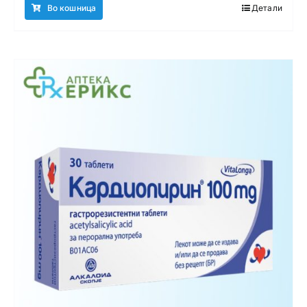
Во кошница
Детали