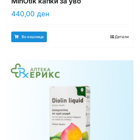
MinOtik капки за уво
440,00
ден
Во кошница
Детали