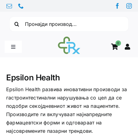
Skip
to
Барајте:
content
0
Toggle
Navigation
Бебе производи
Epsilon Health
Витамини
Epsilon Health развива иновативни производи за
гастроинтестинални нарушувања со цел да се
подобри секојдневниот живот на пациентите.
Здравје
Производите ги вклучуваат најнапредните
фармацевтски форми и одговараат на
Здравствени проблеми
најсовремените пазарни трендови.