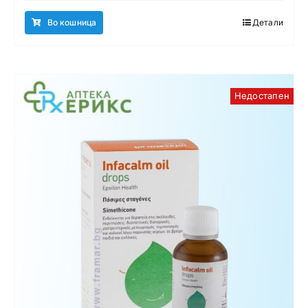
Во кошница
Детали
Недостапен