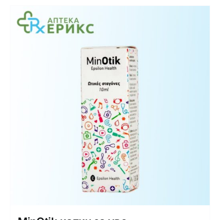
Интимно здравје
Лична хигиена
Медицински апрати
Нега на кожа