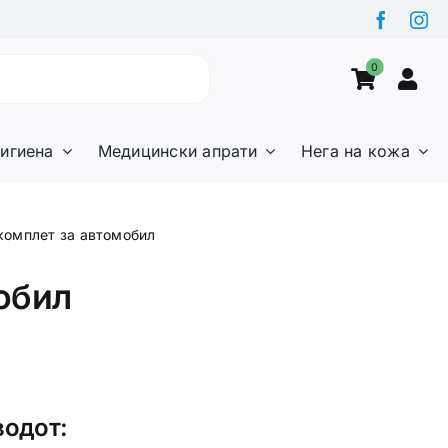
0
игиена
Медицински апрати
Нега на кожа
комплет за автомобил
обил
водот: