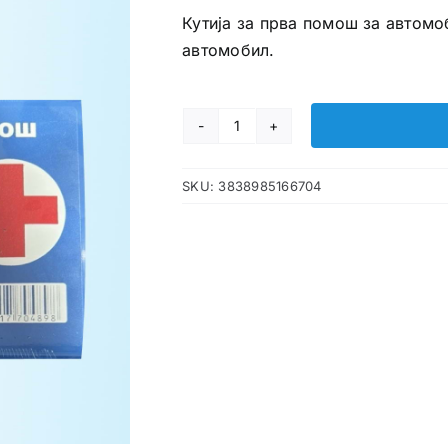
Кутија за прва помош за автомо
автомобил.
Прва
помош
SKU:
3838985166704
комплет
за
автомобил
количина