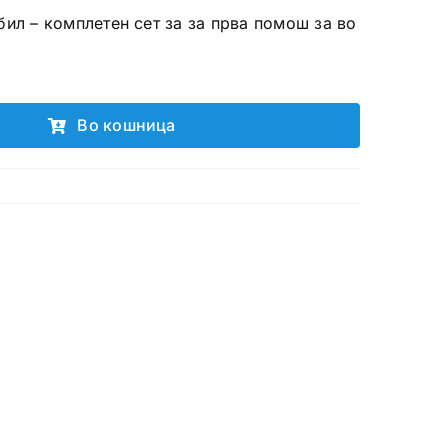
бил – комплетен сет за за прва помош за во
Во кошница