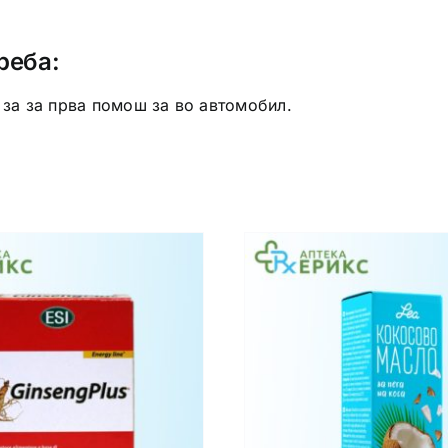
реба:
 за за прва помош за во автомобил.