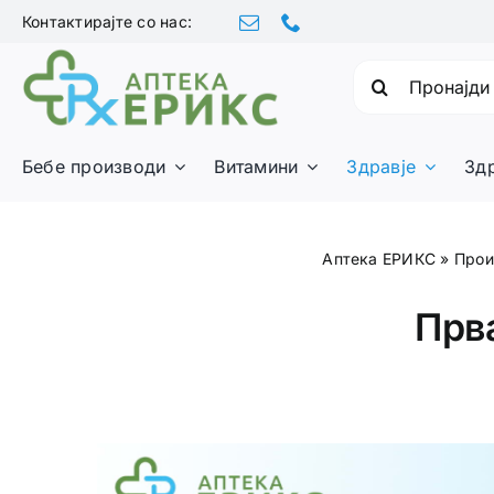
Skip
Контактирајте со нас:
to
content
Барајте:
Бебе производи
Витамини
Здравје
Зд
Аптека ЕРИКС
»
Прои
Прв