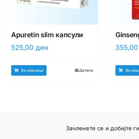
Apuretin slim капсули
Ginsen
525,00
ден
355,0
Во кошница
Детали
Во кош
Зачленете се и добијте 