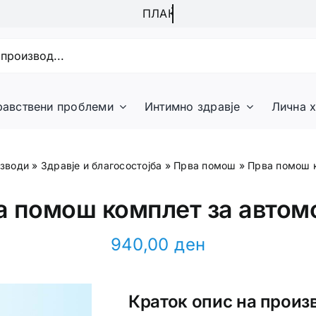
равствени проблеми
Интимно здравје
Лична х
зводи
»
Здравје и благосостојба
»
Прва помош
»
Прва помош 
а помош комплет за автом
940,00
ден
Краток опис на произ