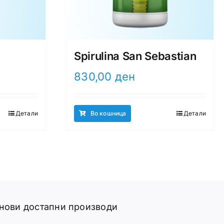
Spirulina San Sebastian
830,00
ден
Детали
Во кошница
Детали
 нови достапни производи