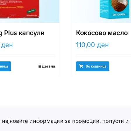
g Plus капсули
Кокосово масло
0
ден
110,00
ден
ница
Детали
Во кошница
ги најновите информации за промоции, попусти и