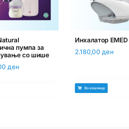
Natural
Инхалатор EMED
ична пумпа за
2.180,00
ден
зување со шише
,00
ден
Во кошница