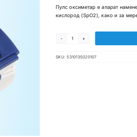
Пулс оксиметар е апарат намене
кислород (SpO2), како и за мере
Пулс
оксиметар
SKU:
5310135020107
количина