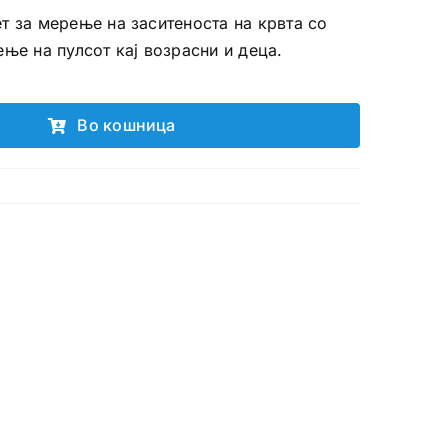
т за мерење на заситеноста на крвта со
ње на пулсот кај возрасни и деца.‍
Во кошница