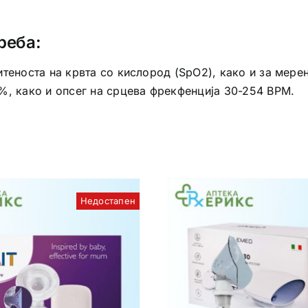
реба:
еноста на крвта со кислород (SpO2), како и за мерење
%, како и опсег на срцева фрекфенција 30-254 BPM.
Недостапен