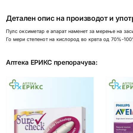
Детален опис на производот и упот
Пулс оксиметар е апарат наменет за мерење на засит
Го мери степенот на кислород во крвта од 70%-100
Аптека ЕРИКС препорачува: