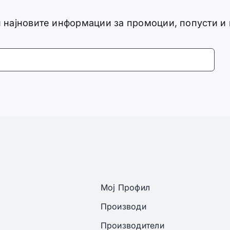
ги најновите информации за промоции, попусти и
Мој Профил
Производи
Производители