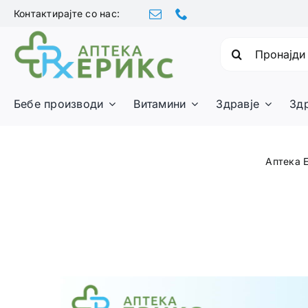
Skip
Контактирајте со нас:
to
content
Барајте:
Бебе производи
Витамини
Здравје
Зд
Аптека 