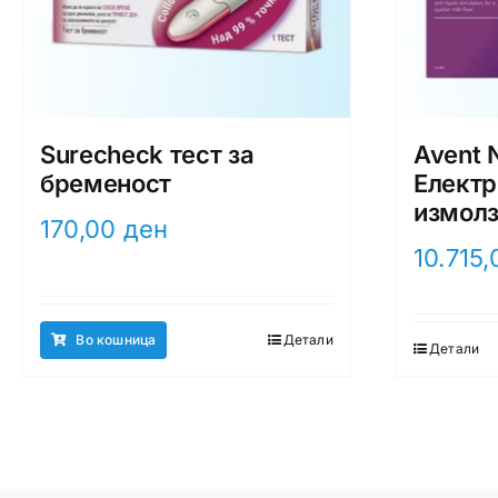
Surecheck тест за
Avent 
бременост
Електр
измол
170,00
ден
10.715
Во кошница
Детали
Детали