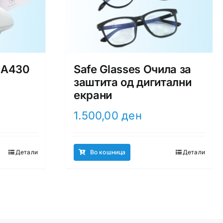
 A430
Safe Glasses Очила за
заштита од дигитални
екрани
1.500,00
ден
Детали
Во кошница
Детали