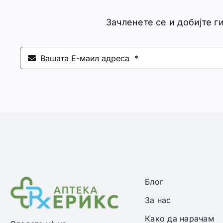
Зачленете се и добијте 
Блог
За нас
Како да нарачам