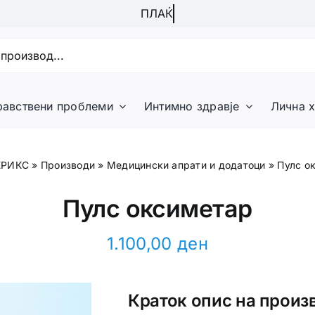
равствени проблеми
Интимно здравје
Лична х
ЕРИКС
»
Производи
»
Медицински апрати и додатоци
»
Пулс о
Пулс оксиметар
1.100,00
ден
Краток опис на произ