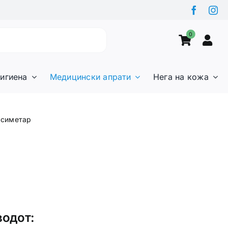
0
игиена
Медицински апрати
Нега на кожа
ксиметар
водот: