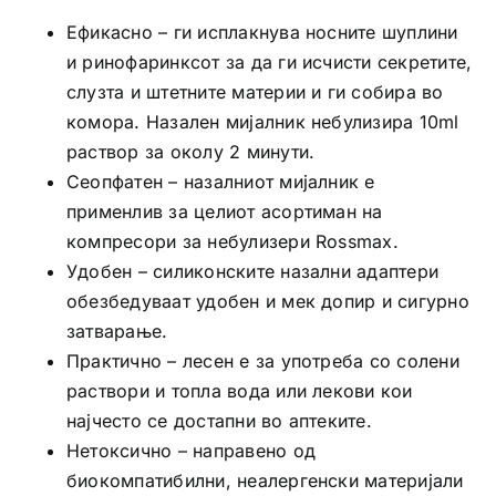
Ефикасно – ги исплакнува носните шуплини
и ринофаринксот за да ги исчисти секретите,
слузта и штетните материи и ги собира во
комора. Назален мијалник небулизира 10ml
раствор за околу 2 минути.
Сеопфатен – назалниот мијалник е
применлив за целиот асортиман на
компресори за небулизери Rossmax.
Удобен – силиконските назални адаптери
обезбедуваат удобен и мек допир и сигурно
затварање.
Практично – лесен е за употреба со солени
раствори и топла вода или лекови кои
најчесто се достапни во аптеките.
Нетоксично – направено од
биокомпатибилни, неалергенски материјали