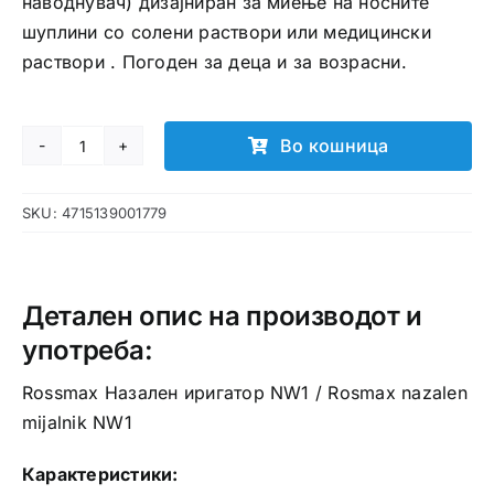
наводнувач) дизајниран за миење на носните
шуплини со солени раствори или медицински
раствори . Погоден за деца и за возрасни.
Во кошница
Rossmax
Назален
SKU:
4715139001779
иригатор
NW1
количина
Детален опис на производот и
употреба:
Rossmax Назален иригатор NW1 / Rosmax nazalen
mijalnik NW1
Карактеристики: