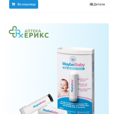
Во кошница
Детали