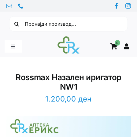
Skip
to
Барајте:
content
0
Toggle
Navigation
Бебе производи
Rossmax Назален иригатор
NW1
Витамини
1.200,00
ден
Здравје
Здравствени проблеми