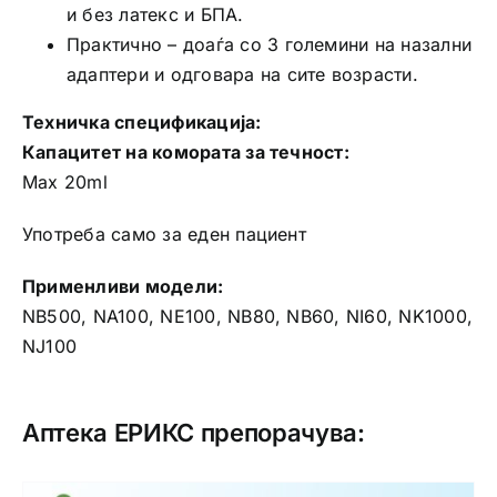
и без латекс и БПА.
Практично – доаѓа со 3 големини на назални
адаптери и одговара на сите возрасти.
Техничка спецификација:
Капацитет на комората за течност:
Max 20ml
Употреба само за еден пациент
Применливи модели:
NB500, NA100, NE100, NB80, NB60, NI60, NK1000,
NJ100
Аптека ЕРИКС препорачува: