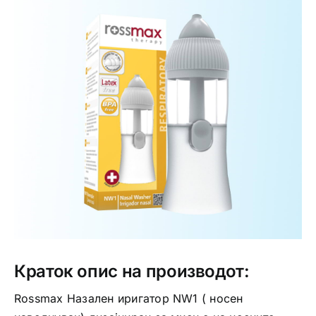
Интимно здравје
Лична хигиена
Медицински апрати
Нега на кожа
Краток опис на производот:
Rossmax Назален иригатор NW1 ( носен