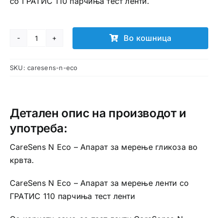
со ГРАТИС 110 парчиња тест ленти.
Во кошница
CareSens
N
SKU:
caresens-n-eco
Eco
aпарат
за
мерење
Детален опис на производот и
шеќер
употреба:
количина
CareSens N Eco – Апарат за мерење гликоза во
крвта.
CareSens N Eco – Апарат за мерење ленти со
ГРАТИС 110 парчиња тест ленти