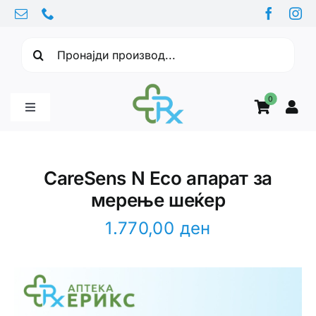
Skip
to
Барајте:
content
0
Toggle
Navigation
Бебе производи
CareSens N Eco aпарат за
мерење шеќер
Витамини
1.770,00
ден
Здравје
Здравствени проблеми