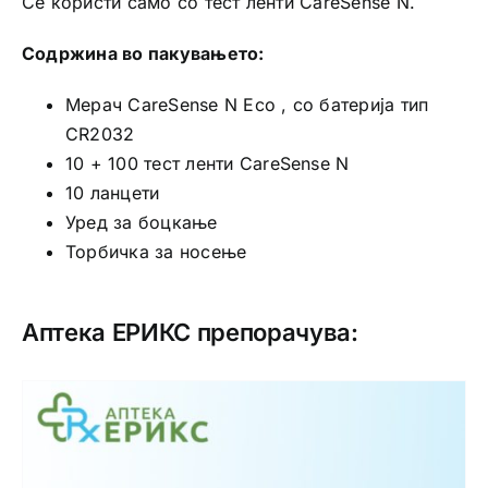
Се користи само со тест ленти CareSense N.
Содржина во пакувањето:
Мерач CareSense N Eco , со батерија тип
CR2032
10 + 100 тест ленти CareSense N
10 ланцети
Уред за боцкање
Торбичка за носење
Аптека ЕРИКС препорачува: