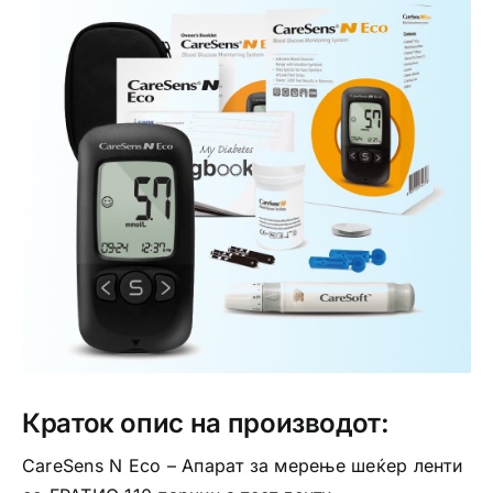
Интимно здравје
Лична хигиена
Медицински апрати
Нега на кожа
Краток опис на производот:
CareSens N Eco – Апарат за мерење шеќер ленти