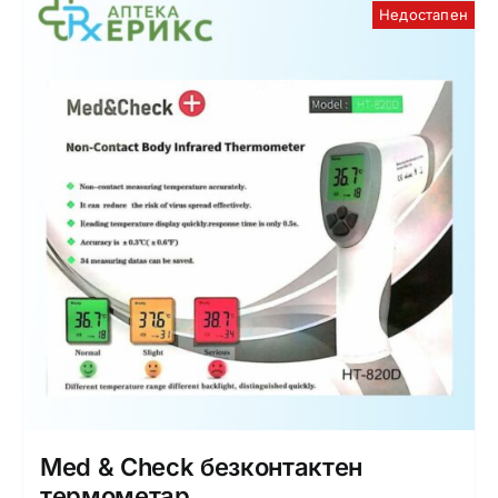
Недостапен
Med & Check безконтактен
термометар