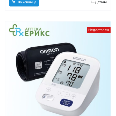
Во кошница
Детали
Недостапен