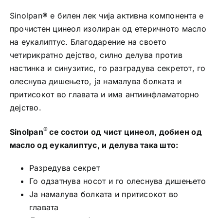
Sinolpan® е билен лек чија активна компонента е
прочистен цинеол изолиран од етеричното масло
на еукалиптус. Благодарение на своето
четирикратно дејство, силно делува против
настинка и синузитис, го разградува секретот, го
олеснува дишењето, ја намалува болката и
притисокот во главата и има антиинфламаторно
дејство.
®
Sinolpan
се состои од чист цинеол, добиен од
масло од еукалиптус, и делува така што:
Разредува секрет
Го одзатнува носот и го олеснува дишењето
Ја намалува болката и притисокот во
главата