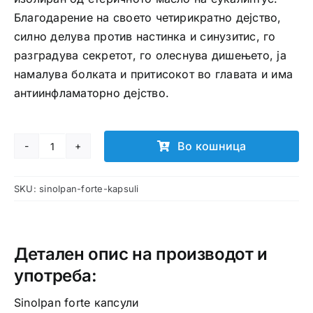
Благодарение на своето четирикратно дејство,
силно делува против настинка и синузитис, го
разградува секретот, го олеснува дишењето, ја
намалува болката и притисокот во главата и има
антиинфламаторно дејство.
Во кошница
Sinolpan
forte
SKU:
sinolpan-forte-kapsuli
капсули
количина
Детален опис на производот и
употреба:
Sinolpan forte капсули