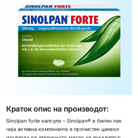
Интимно здравје
Лична хигиена
Медицински апрати
Нега на кожа
Краток опис на производот:
Sinolpan forte капсули – Sinolpan® е билен лек
чија активна компонента е прочистен цинеол
изолиран од етеричното масло на еукалиптус.