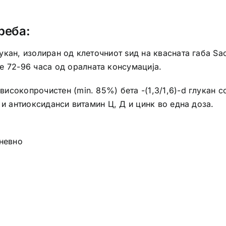
реба:
лукан, изолиран од клеточниот ѕид на квасната габа Sa
 72-96 часа од оралната консумација.
 високопрочистен (min. 85%) бета -(1,3/1,6)-d глукан 
C1 и антиоксиданси витамин Ц, Д и цинк во една доза.
дневно