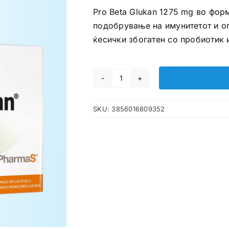
Pro Beta Glukan 1275 mg во фор
подобрување на имунитетот и о
ќесички збогатен со пробиотик 
Pro
Beta
SKU:
3856016809352
Glukan
ќесички
количина