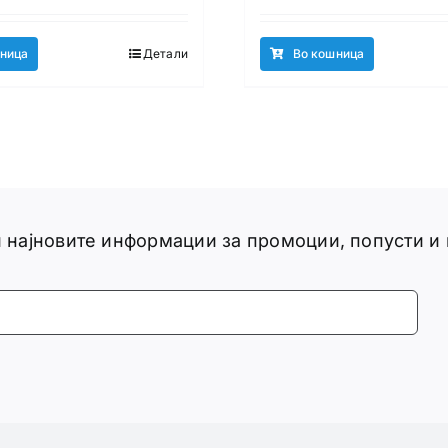
ница
Детали
Во кошница
ги најновите информации за промоции, попусти и