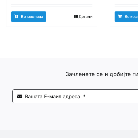
Во кошница
Детали
Во кош
Зачленете се и добијте 