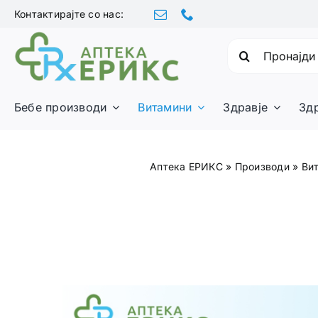
Skip
Контактирајте со нас:
to
content
Барајте:
Бебе производи
Витамини
Здравје
Зд
Аптека ЕРИКС
»
Производи
»
Ви