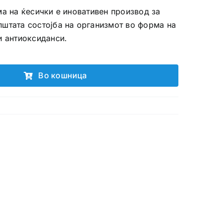
ма на ќесички е иновативен производ за
пштата состојба на организмот во форма на
и антиоксиданси.
Во кошница