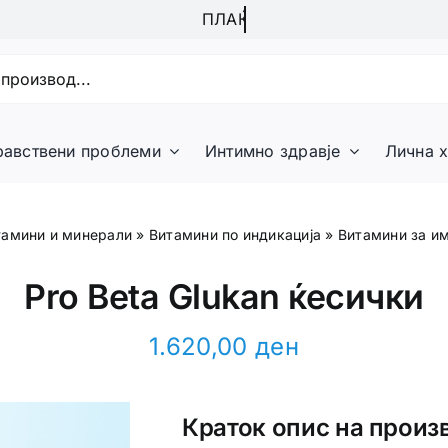
равствени проблеми
Интимно здравје
Лична х
тамини и минерали
»
Витамини по индикација
»
Витамини за и
Pro Beta Glukan ќесички
1.620,00
ден
Краток опис на произ