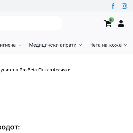
0
игиена
Медицински апрати
Нега на кожа
мунитет
»
Pro Beta Glukan ќесички
водот: