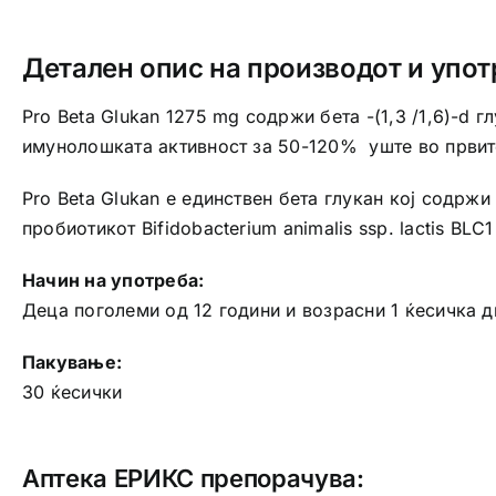
Детален опис на производот и упот
Pro Beta Glukan 1275 mg содржи бета -(1,3 /1,6)-d г
имунолошката активност за 50-120% уште во првите
Pro Beta Glukan е единствен бета глукан кој содржи
пробиотикот Bifidobacterium animalis ssp. lactis BL
Начин на употреба:
Деца поголеми од 12 години и возрасни 1 ќесичка 
Пакување:
30 ќесички
Аптека ЕРИКС препорачува: