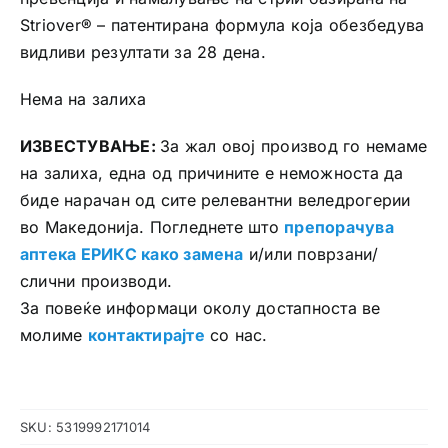
Striover® – патентирана формула која обезбедува
видливи резултати за 28 дена.
Нема на залиха
ИЗВЕСТУВАЊЕ:
За жал овој производ го немаме
на залиха, една од причините е неможноста да
биде нарачан од сите релевантни веледрогерии
во Македонија. Погледнете што
препорачува
аптека ЕРИКС како замена
и/или поврзани/
слични производи.
За повеќе информаци околу достапноста ве
молиме
контактирајте
со нас.
SKU:
5319992171014