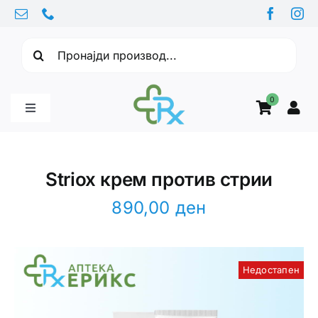
Skip
to
Барајте:
content
0
Toggle
Navigation
Бебе производи
Striox крем против стрии
Витамини
890,00
ден
Здравје
Недостапен
Здравствени проблеми