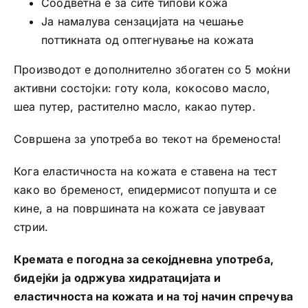
Соодветна е за сите типови кожа
Ја намалува сензацијата на чешање
поттикната од оптегнување на кожата
Производот е дополнително збогатен со 5 моќни
активни состојки: готу кола, кокосово масло,
шеа путер, растително масло, какао путер.
Совршена за употреба во текот на бременоста!
Кога еластичноста на кожата е ставена на тест
како во бременост, епидермисот попушта и се
кине, а на површината на кожата се јавуваат
стрии.
Кремата е погодна за секојдневна употреба,
бидејќи ја одржува хидратацијата и
еластичноста на кожата и на тој начин спречува