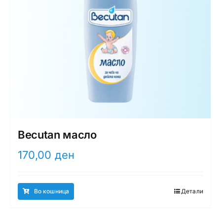
Becutan масло
170,00
ден
Во кошница
Детали