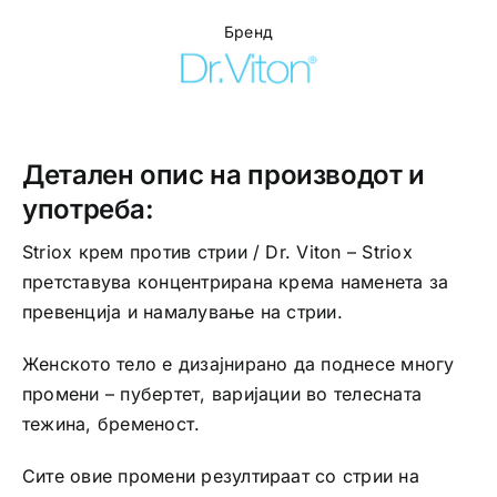
Бренд
Детален опис на производот и
употреба:
Striox крем против стрии / Dr. Viton – Striox
претставува концентрирана крема наменета за
превенција и намалување на стрии.
Женското тело e дизајнирано да поднесе многу
промени – пубертет, варијации во телесната
тежина, бременост.
Сите овие промени резултираат со стрии на