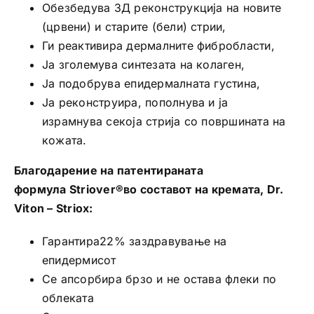
Обезбедува 3Д реконструкција на новите
(црвени) и старите (бели) стрии,
Ги реактивира дермалните фибробласти,
Ја зголемува синтезата на колаген,
Ја подобрува епидермалната густина,
Ја реконструира, пополнува и ја
израмнува секоја стрија со површината на
кожата.
Благодарение на патентираната
формула Striover®во составот на кремата, Dr.
Viton – Striox:
Гарантира22% заздравување на
епидермисот
Се апсорбира брзо и не остава флеки по
облеката