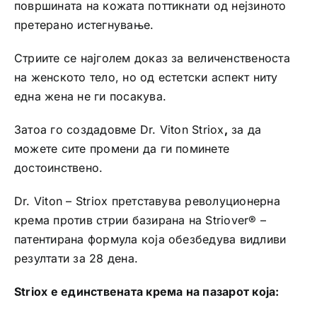
површината на кожата поттикнати од нејзиното
претерано истегнување.
Стриите се најголем доказ за величенственоста
на женското тело, но од естетски аспект ниту
една жена не ги посакува.
Затоа го создадовме Dr. Viton Striox
,
за да
можете сите промени да ги поминете
достоинствено.
Dr. Viton – Striox претставува револуционерна
крема против стрии базирана на Striover® –
патентирана формула која обезбедува видливи
резултати за 28 дена.
Striox е единствената крема на пазарот која: