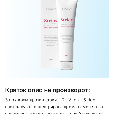
Интимно здравје
Лична хигиена
Медицински апрати
Нега на кожа
Краток опис на производот:
Striox крем против стрии – Dr. Viton – Striox
претставува концентрирана крема наменета за
превенција и намалување на стрии базирана на