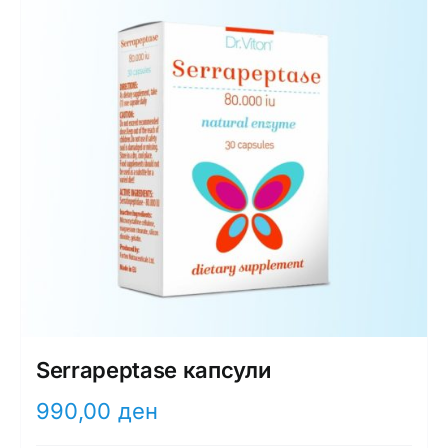
Интимно здравје
Лична хигиена
Медицински апрати
Нега на кожа
Serrapeptase капсули
990,00
ден