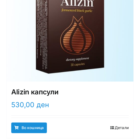
Alizin капсули
530,00
ден
Во кошница
Детали