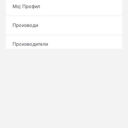
Мој Профил
Производи
Производители
Брендови
Услови и правила
Политика за приватност
Политика за достава