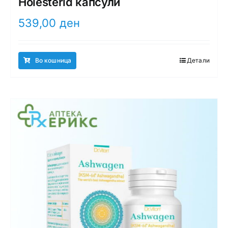
Holesterid капсули
539,00
ден
Во кошница
Детали