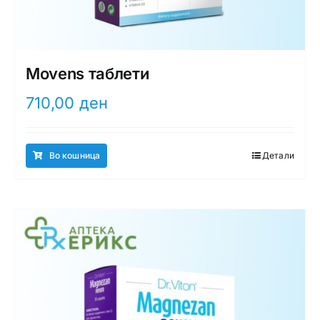
Movens таблети
710,00
ден
Во кошница
Детали