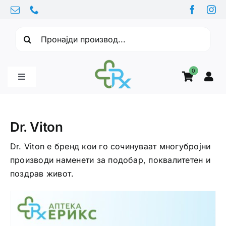
Skip
to
Барајте:
content
0
Toggle
Navigation
Бебе производи
Dr. Viton
Витамини
Dr. Viton е бренд кои го сочинуваат многубројни
производи наменети за подобар, поквалитетен и
поздрав живот.
Здравје
Здравствени проблеми