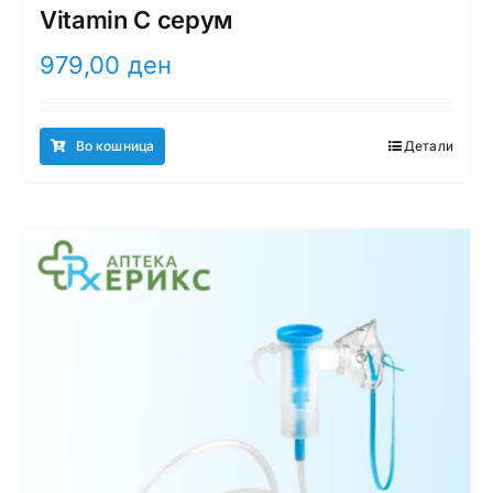
Vitamin C серум
979,00
ден
Во кошница
Детали