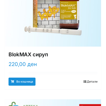
BlokMAX сируп
220,00
ден
Во кошница
Детали