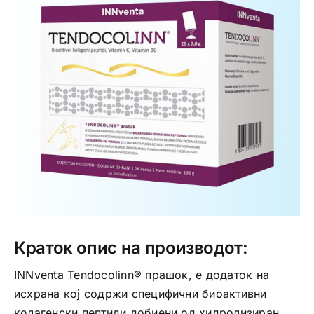
Интимно здравје
Лична хигиена
Медицински апрати
Нега на кожа
Краток опис на производот:
INNventa Tendocolinn® прашок, е додаток на
исхрана кој содржи специфични биоактивни
колагенски пептиди добиени од хидролизиран