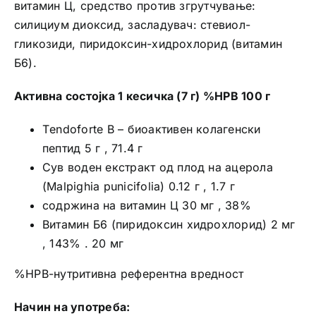
витамин Ц, средство против згрутчување:
силициум диоксид, засладувач: стевиол-
гликозиди, пиридоксин-хидрохлорид (витамин
Б6).
Активна состојка 1 кесичка (7 г) %НРВ 100 г
Тendoforte B – биоактивен колагенски
пептид 5 г , 71.4 г
Сув воден екстракт од плод на ацерола
(Malpighia punicifolia) 0.12 г , 1.7 г
содржина на витамин Ц 30 мг , 38%
Витамин Б6 (пиридоксин хидрохлорид) 2 мг
, 143% . 20 мг
%НРВ-нутритивна референтна вредност
Начин на употреба: