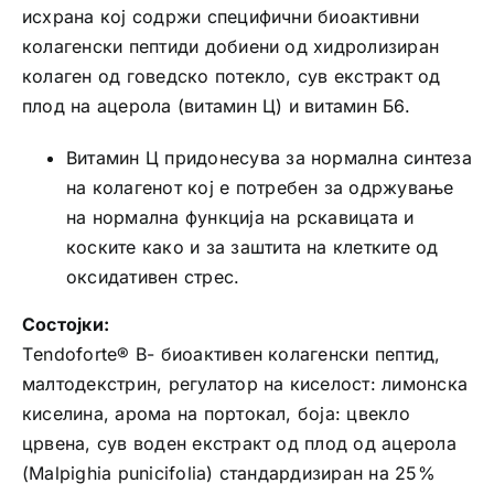
исхрана кој содржи специфични биоактивни
колагенски пептиди добиени од хидролизиран
колаген од говедско потекло, сув екстракт од
плод на ацерола (витамин Ц) и витамин Б6.
Витамин Ц придонесува за нормална синтеза
на колагенот кој е потребен за одржување
на нормална функција на рскавицата и
коските како и за заштита на клетките од
оксидативен стрес.
Состојки:
Тendoforte® B- биоактивен колагенски пептид,
малтодекстрин, регулатор на киселост: лимонска
киселина, арома на портокал, боја: цвекло
црвена, сув воден екстракт од плод од ацерола
(Мalpighia punicifolia) стандардизиран на 25%