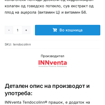
колаген од говедско потекло, сув екстракт од
плод на ацерола (витамин Ц) и витамин Б6.
Во кошница
TENDOCOLINN
ќеси
SKU:
tendocolinn
количина
Производител
Детален опис на производот и
употреба:
INNventa Tendocolinn® прашок, е додаток на