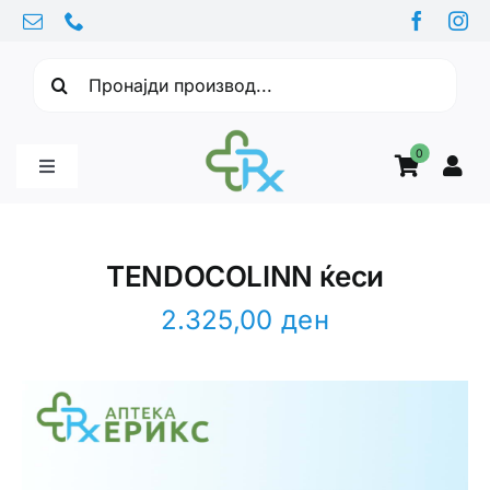
Skip
to
Барајте:
content
0
Toggle
Navigation
Бебе производи
TENDOCOLINN ќеси
Витамини
2.325,00
ден
Здравје
Здравствени проблеми