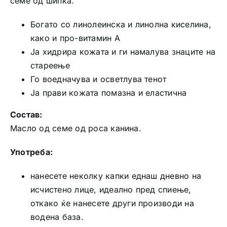
семе од шипка.
Богато со линолеинска и линолна киселина,
како и про-витамин А
Ја хидрира кожата и ги намалува знаците на
стареење
Го воедначува и осветлува тенот
Ја прави кожата помазна и еластична
Состав:
Масло од семе од роса канина.
Употреба:
нанесете неколку капки еднаш дневно на
исчистено лице, идеално пред спиење,
откако ќе нанесете други производи на
водена база.