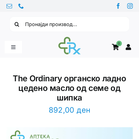
Skip
to
Барајте:
content
0
Toggle
Navigation
Бебе производи
The Ordinary органско ладно
цедено масло од семе од
Витамини
шипка
Здравје
892,00
ден
Здравствени проблеми