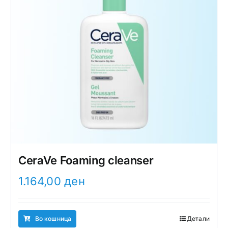
CeraVe Foaming cleanser
1.164,00
ден
Во кошница
Детали