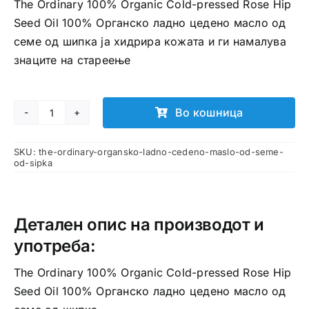
The Ordinary 100% Organic Cold-pressed Rose Hip
Seed Oil 100% Органско ладно цедено масло од
семе од шипка ја хидрира кожата и ги намалува
знаците на стареење
Во кошница
The
Ordinary
SKU:
the-ordinary-organsko-ladno-cedeno-maslo-od-seme-
органско
od-sipka
ладно
цедено
масло
Детален опис на производот и
од
употреба:
семе
од
The Ordinary 100% Organic Cold-pressed Rose Hip
шипка
Seed Oil 100% Органско ладно цедено масло од
количина