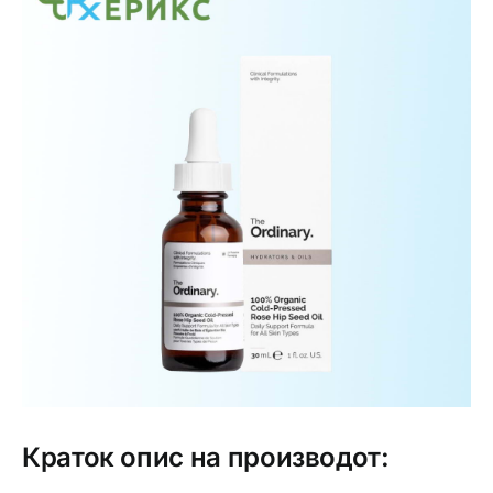
Интимно здравје
Лична хигиена
Медицински апрати
Нега на кожа
Краток опис на производот: