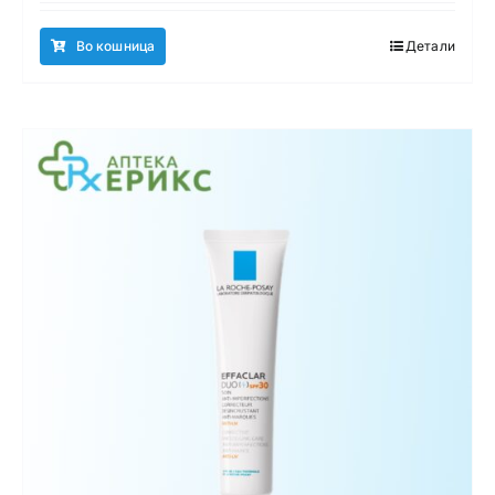
Во кошница
Детали