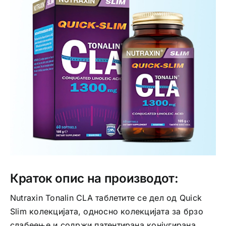
Интимно здравје
Лична хигиена
Медицински апрати
Нега на кожа
Краток опис на производот:
Nutraxin Tonalin CLA таблетите се дел од Quick
Slim колекцијата, односно колекцијата за брзо
слабеење и содржи патентирана конјугирана