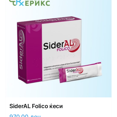
SiderAL Folico ќеси
970,00
ден