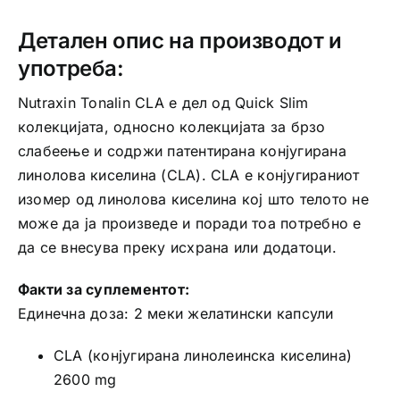
Детален опис на производот и
употреба:
Nutraxin Tonalin CLA е дел од Quick Slim
колекцијата, односно колекцијата за брзо
слабеење и содржи патентирана конјугирана
линолова киселина (CLA). CLA е конјугираниот
изомер од линолова киселина кој што телото не
може да ја произведе и поради тоа потребно е
да се внесува преку исхрана или додатоци.
Факти за суплементот:
Единечна доза: 2 меки желатински капсули
CLA (конјугирана линолеинска киселина)
2600 mg