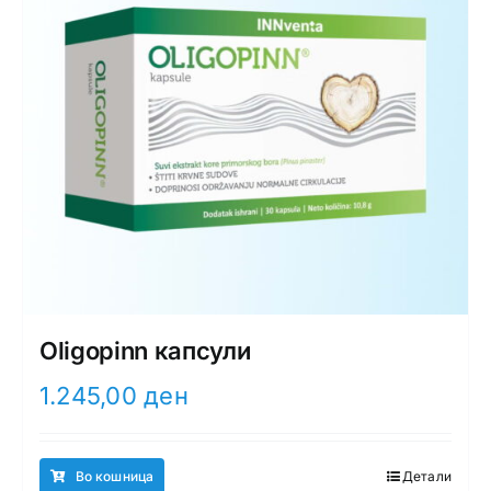
Oligopinn капсули
1.245,00
ден
Во кошница
Детали