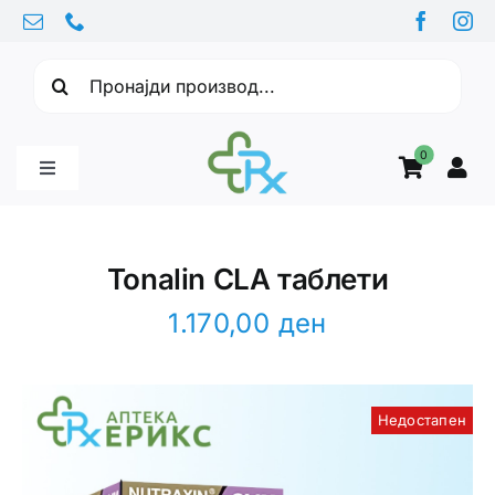
Skip
to
Барајте:
content
0
Toggle
Navigation
Бебе производи
Tonalin CLA таблети
Витамини
1.170,00
ден
Здравје
Недостапен
Здравствени проблеми