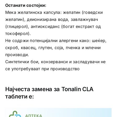
Останати состојки:
Мека желатинска капсула: желатин (говедски
желатин), деионизирана вода, завлажнувач
(глицерол), антиоксиданс (богат екстракт од
токоферол).
Не содржи потенцијални алергени како: шеќер,
скроб, квасец, глутен, соја, пченка и млечни
производи.
Синтетички бои, конзерванси и засладувачи не
се употребуваат при производство
Најчеста замена за Tonalin CLA
таблети е: