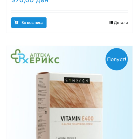
Во кошница
Детали
Попуст!