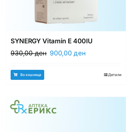
SYNERGY Vitamin E 400IU
Original
Current
930,00
ден
900,00
ден
price
price
was:
is:
930,00 ден.
900,00 ден.
Во кошница
Детали