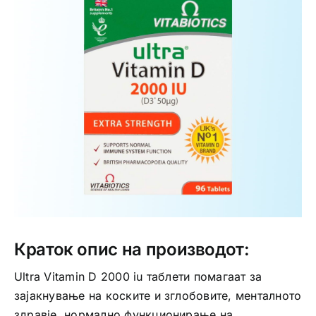
Интимно здравје
Лична хигиена
Медицински апрати
Нега на кожа
Краток опис на производот:
Ultra Vitamin D 2000 iu таблети помагаат за
зајакнување на коските и зглобовите, менталното
здравје, нормално функционирање на