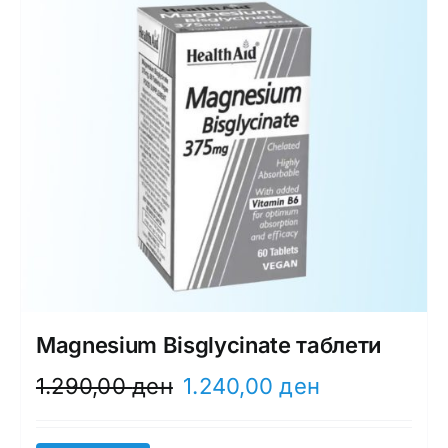
Magnesium Bisglycinate таблети
Original
Current
1.290,00
ден
1.240,00
ден
price
price
was:
is: