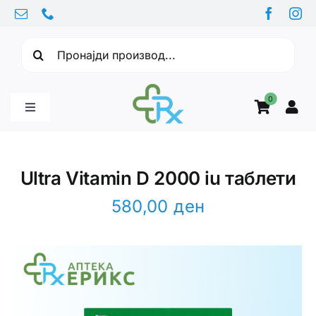
Skip
to
Барајте:
content
0
Toggle
Navigation
Бебе производи
Ultra Vitamin D 2000 iu таблети
Витамини
580,00
ден
Здравје
Здравствени проблеми