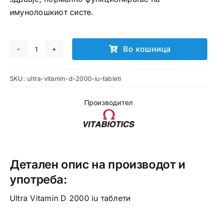
имунолошкиот систе.
Во кошница
Ultra
Vitamin
SKU:
ultra-vitamin-d-2000-iu-tableti
D
2000
Производител
iu
таблети
количина
Детален опис на производот и
употреба:
Ultra Vitamin D 2000 iu таблети