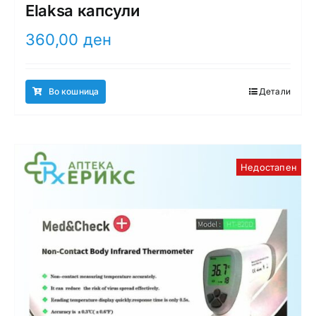
Elaksa капсули
360,00
ден
Во кошница
Детали
Недостапен