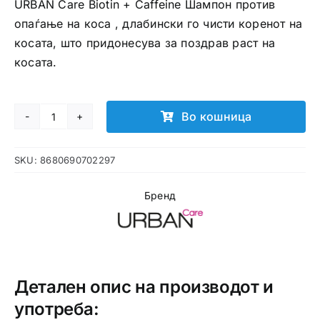
URBAN Care Biotin + Caffeine Шампон против
опаѓање на коса , длабински го чисти коренот на
косата, што придонесува за поздрав раст на
косата.
Во кошница
URBAN
Care
SKU:
8680690702297
Biotin
+
Бренд
Caffeine
Шампон
против
опаѓање
на
Детален опис на производот и
коса
употреба:
количина