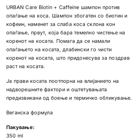
URBAN Care Biotin + Caffeine шампон против
опаѓање на коса. Шампон збогатен со биотин и
кофеин, наменет за слаба коса склона кон
опаѓање, првут, која бара темелно чистење на
коренот на косата. Помага да се намали
опаѓањето на косата, длабински го чисти
коренот на косата, што придонесува за поздрав
раст на косата.
Ја прави косата поотпорна на влијанието на
надворешните фактори и оштетувањата
предизвикани од боење и термичко обликување.
Веганска формула
Пакување:
350 ml