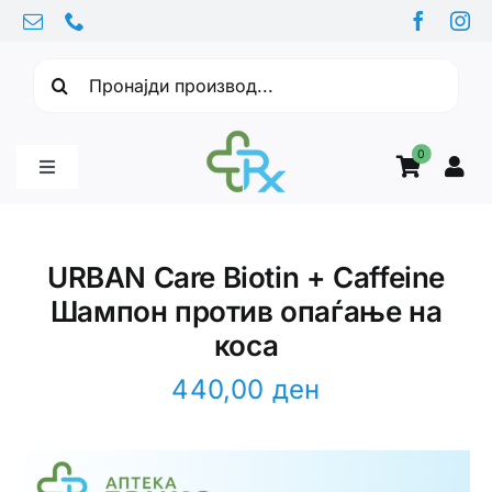
Skip
to
Барајте:
content
0
Toggle
Navigation
Бебе производи
URBAN Care Biotin + Caffeine
Шампон против опаѓање на
Витамини
коса
Здравје
440,00
ден
Здравствени проблеми