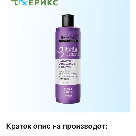
Интимно здравје
Лична хигиена
Медицински апрати
Нега на кожа
Краток опис на производот: