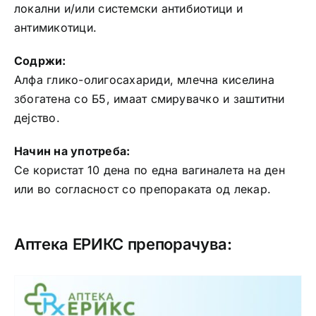
локални и/или системски антибиотици и
антимикотици.
Содржи:
Алфа глико-олигосахариди, млечна киселина
збогатена со Б5, имаат смирувачко и заштитни
дејство.
Начин на употреба:
Се користат 10 дена по една вагиналета на ден
или во согласност со препораката од лекар.
Аптека ЕРИКС препорачува: