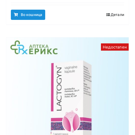
Во кошница
Детали
Недостапен