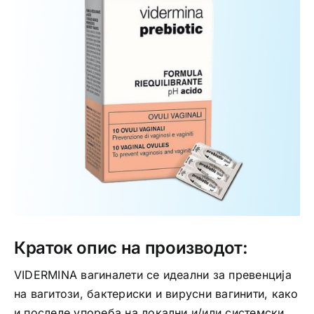
Интимно здравје
Лична хигиена
Медицински апрати
Нега на кожа
Краток опис на производот:
VIDERMINA вагиналети се идеални за превенција
на вагитози, бактериски и вирусни вагинити, како
и послеле упореба на локални и/или системски