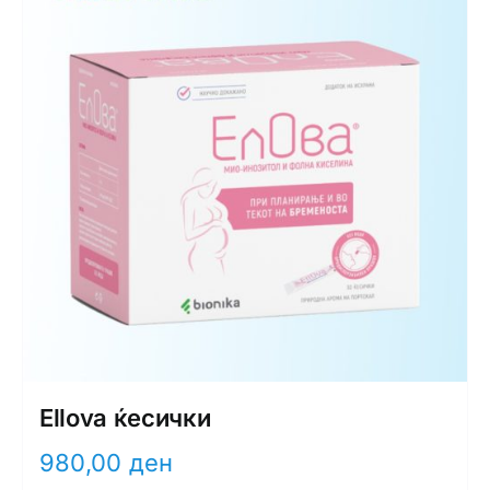
Ellova ќесички
980,00
ден