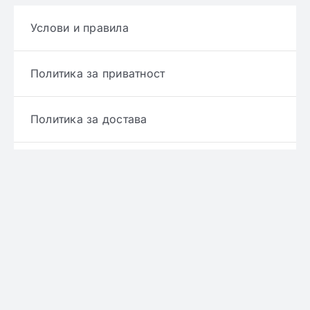
Услови и правила
Политика за приватност
Политика за достава
Политика за враќање производ
Политика за рефундирање
© Copyright 2022 - 2026 | Онлајн аптека ЕРИКС
сите права се задржани