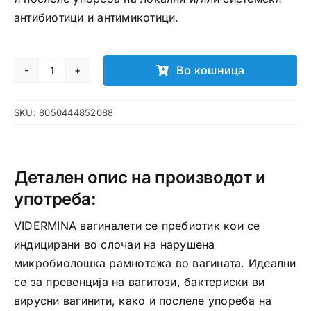
антибиотици и антимикотици.
Во кошница
Vidermina
Prebiotic
SKU:
8050444852088
вагиналети
количина
Детален опис на производот и
употреба:
VIDERMINA вагиналети се пребиотик кои се
индицирани во слочаи на нарушена
микробиолошка рамнотежа во вагината. Идеални
се за превенција на вагитози, бактериски ви
вирусни вагинити, како и послеле упореба на