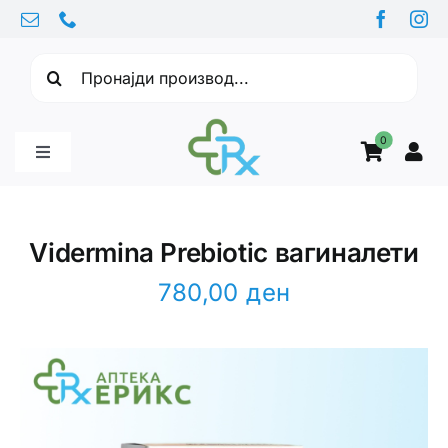
Skip
to
Барајте:
content
0
Toggle
Navigation
Бебе производи
Vidermina Prebiotic вагиналети
Витамини
780,00
ден
Здравје
Здравствени проблеми