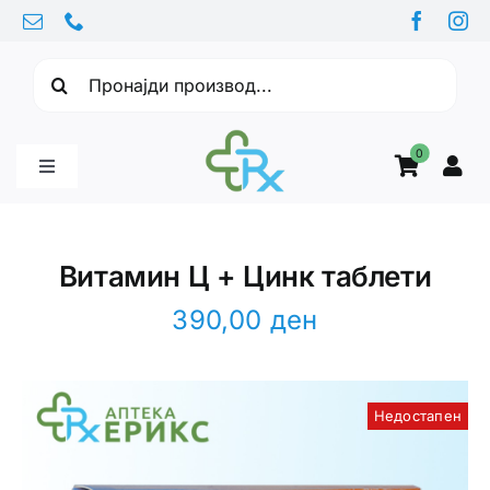
Skip
to
Барајте:
content
0
Toggle
Navigation
Бебе производи
Витамин Ц + Цинк таблети
Витамини
390,00
ден
Здравје
Недостапен
Здравствени проблеми