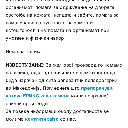
организмот, помага за одржување на добрата
состојба на кожата, непцата и забите, помага за
намалување на чувството на замор и
истоштеност и му помага на организмот при
умствен и физички напор.
Нема на залиха
ИЗВЕСТУВАЊЕ:
За жал овој производ го немаме
на залиха, една од причините е неможноста да
биде нарачан од сите релевантни веледрогерии
во Македонија. Погледнете што
препорачува
аптека ЕРИКС како замена
и/или поврзани/
слични производи.
За повеќе информаци околу достапноста ве
молиме
контактирајте
со нас.