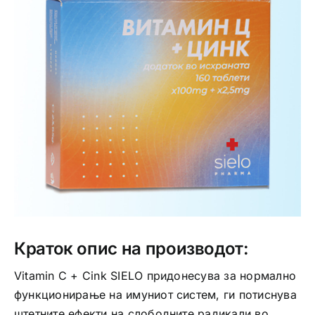
Интимно здравје
Лична хигиена
Медицински апрати
Нега на кожа
Краток опис на производот:
Vitamin C + Cink SIELO придонесува за нормално
функционирање на имуниот систем, ги потиснува
штетните ефекти на слободните радикали во