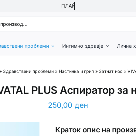
равствени проблеми
Интимно здравје
Лична х
»
Здравствени проблеми
»
Настинка и грип
»
Затнат нос
»
VIV
VATAL PLUS Аспиратор за 
250,00
ден
Краток опис на произ