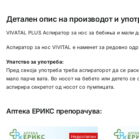
Детален опис на производот и упот
VIVATAL PLUS Аспиратор за нос за бебиња и мали д
Аспиратор за нос VIVITAL е наменет за редовно одр
Упатство за употреба:
Пред секоја употреба треба аспираторот да се раскл
мало парче вата. Во носот на бебето или детето се
аспирира секретот од носот со пумпицата.
Аптека ЕРИКС препорачува:
Недостапен