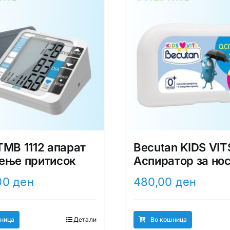
TMB 1112 апарат
Becutan KIDS VIT
ење притисок
Аспиратор за но
00
ден
480,00
ден
ница
Детали
Во кошница