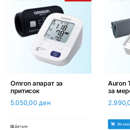
Omron апарат за
Auron 
притисок
за мер
5.050,00
ден
2.990,
Во кош
Детали