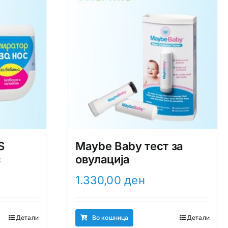
S
Maybe Baby тест за
с
овулација
1.330,00
ден
Детали
Во кошница
Детали