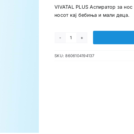
VIVATAL PLUS Аспиратор за нос
носот кај бебиња и мали деца.
VIVATAL
PLUS
SKU:
8606104194137
Аспиратор
за
нос
количина