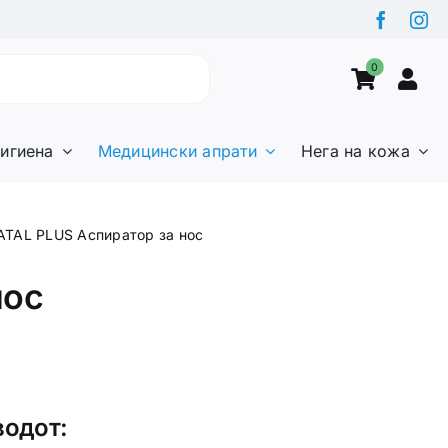
0
игиена
Медицински апрати
Нега на кожа
ATAL PLUS Аспиратор за нос
нос
водот: