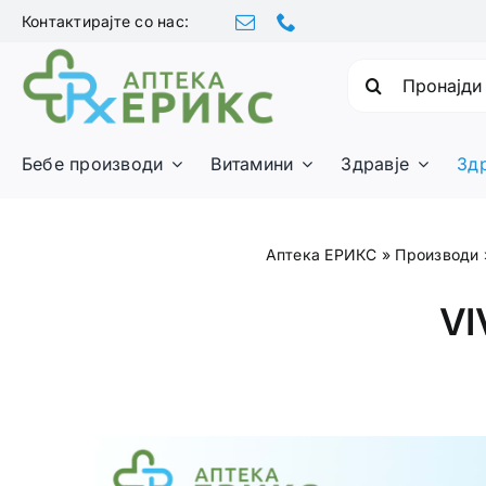
Skip
Контактирајте со нас:
to
content
Барајте:
Бебе производи
Витамини
Здравје
Зд
Аптека ЕРИКС
»
Производи
VI