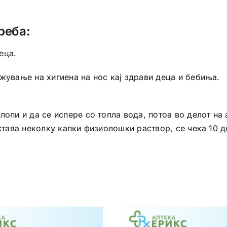
реба:
еца.
жување на хигиена на нос кај здрави деца и бебиња.
опи и да се испере со топла вода, потоа во делот на 
 става неколку капки физиолошки раствор, се чека 10 